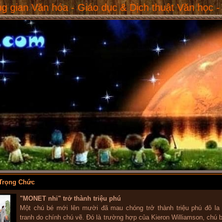
 - Giáo dục & Dịch thuật Văn học - Espace Cultu
Trọng Chức
"MONET nhi" trở thành triệu phú
Một chú bé mới lên mười đã mau chóng trở thành triệu phú đô la 
tranh do chính chú vẽ. Đó là trường hợp của Kieron Williamson, chú 