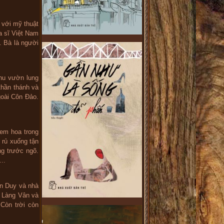
 với mỹ thuật
a sĩ Việt Nam
. Bà là người
khu vườn lung
thần thánh và
goài Côn Đảo.
xem hoa trong
 rủ xuống tận
g trước ngõ.
..
ễn Duy và nhà
u Làng Vân và
Còn trời còn