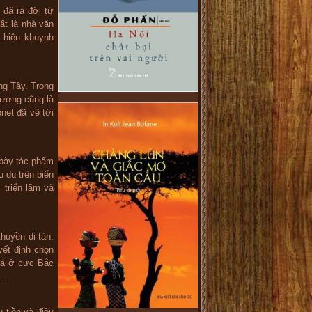
 đã ra đời từ
hất là nhà văn
 hiện khuynh
ng Tây. Trong
tượng cũng là
onet đã vẽ tới
 bày tác phẩm
u du trên biển
 triển lãm và
huyền di tản.
yết định chọn
giá ở cực Bắc
..
 tiền và điều