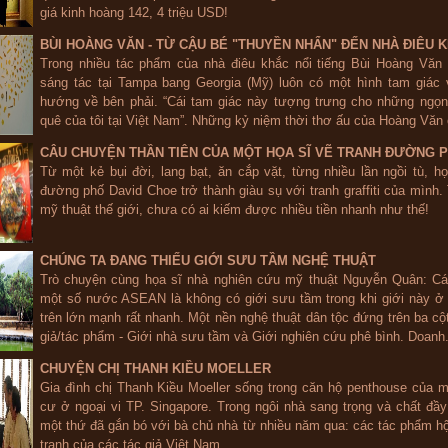
giá kinh hoàng 142, 4 triệu USD!
BÙI HOÀNG VĂN - TỪ CẬU BÉ "THUYỀN NHẨN" ĐẾN NHÀ ĐIÊU 
Trong nhiều tác phẩm của nhà điêu khắc nổi tiếng Bùi Hoàng Văn 
sáng tác tại Tampa bang Georgia (Mỹ) luôn có một hình tam giác 
hướng về bên phải. “Cái tam giác này tượng trưng cho những ngọn
quê của tôi tại Việt Nam”. Những kỷ niệm thời thơ ấu của Hoàng Văn 
CÂU CHUYỆN THẦN TIÊN CỦA MỘT HỌA SĨ VẼ TRANH ĐƯỜNG 
Từ một kẻ bụi đời, lang bạt, ăn cắp vặt, từng nhiều lần ngồi tù, họ
đường phố David Choe trở thành giàu sụ với tranh graffiti của mình. 
mỹ thuật thế giới, chưa có ai kiếm được nhiều tiền nhanh như thế!
CHÚNG TA ĐANG THIẾU GIỚI SƯU TẦM NGHỆ THUẬT
Trò chuyện cùng họa sĩ nhà nghiên cứu mỹ thuật Nguyễn Quân: Cái
một số nước ASEAN là không có giới sưu tầm trong khi giới này ở
trên lớn mạnh rất nhanh. Một nền nghệ thuật dân tộc đứng trên ba cột
giả/tác phẩm - Giới nhà sưu tầm và Giới nghiên cứu phê bình. Doanh.
CHUYỆN CHỊ THANH KIỀU MOELLER
Gia đình chị Thanh Kiều Moeller sống trong căn hộ penthouse của 
cư ở ngoại vi TP. Singapore. Trong ngôi nhà sang trọng và chất đầ
một thứ đã gắn bó với bà chủ nhà từ nhiều năm qua: các tác phẩm hội
tranh của các tác giả Việt Nam.