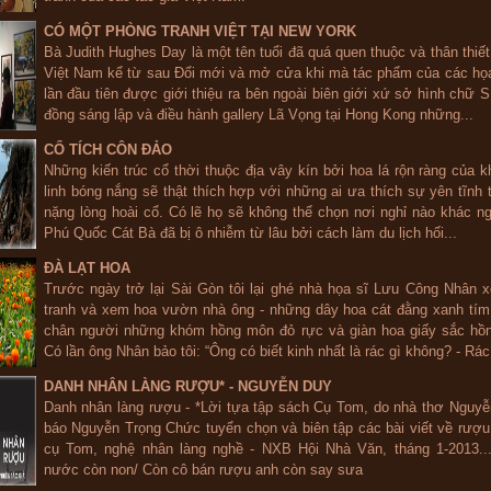
CÓ MỘT PHÒNG TRANH VIỆT TẠI NEW YORK
Bà Judith Hughes Day là một tên tuổi đã quá quen thuộc và thân thiết
Việt Nam kể từ sau Đổi mới và mở cửa khi mà tác phẩm của các họ
lần đầu tiên được giới thiệu ra bên ngoài biên giới xứ sở hình chữ S
đồng sáng lập và điều hành gallery Lã Vọng tại Hong Kong những...
CỔ TÍCH CÔN ĐẢO
Những kiến trúc cổ thời thuộc địa vây kín bởi hoa lá rộn ràng của 
linh bóng nắng sẽ thật thích hợp với những ai ưa thích sự yên tĩnh 
nặng lòng hoài cổ. Có lẽ họ sẽ không thể chọn nơi nghỉ nào khác n
Phú Quốc Cát Bà đã bị ô nhiễm từ lâu bởi cách làm du lịch hối...
ĐÀ LẠT HOA
Trước ngày trở lại Sài Gòn tôi lại ghé nhà họa sĩ Lưu Công Nhân 
tranh và xem hoa vườn nhà ông - những dây hoa cát đằng xanh tím
chân người những khóm hồng môn đỏ rực và giàn hoa giấy sắc hồn
Có lần ông Nhân bảo tôi: “Ông có biết kinh nhất là rác gì không? - Rác.
DANH NHÂN LÀNG RƯỢU* - NGUYỄN DUY
Danh nhân làng rượu - *Lời tựa tập sách Cụ Tom, do nhà thơ Nguy
báo Nguyễn Trọng Chức tuyển chọn và biên tập các bài viết về rượ
cụ Tom, nghệ nhân làng nghề - NXB Hội Nhà Văn, tháng 1-2013...
nước còn non/ Còn cô bán rượu anh còn say sưa