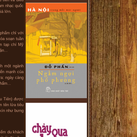
 âm nhạc quốc
iá lớn.
 phẩm chỉ với
òa soạn tuần
n tạp chí Mỹ
ận...
nh một ngành
riển mạnh của
ra: ngày càng
hẩm...
ều Tiên) được
n tên lửa tiêu
 kín như bưng
hiếm du khách