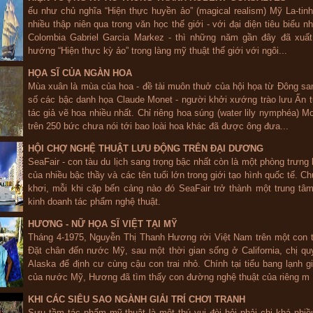
ếu như chủ nghĩa “Hiện thực huyền ảo” (magical realism) Mỹ La-tinh
nhiều thập niên qua trong văn học thế giới - với đại diện tiêu biểu n
Colombia Gabriel Garcia Markez - thì những năm gần đây đã xuất
hướng “Hiện thực kỳ ảo” trong làng mỹ thuật thế giới với ngôi...
HỌA SĨ CỦA NGÀN HOA
Mùa xuân là mùa của hoa - đề tài muôn thuở của hội họa từ Đông sa
số các bậc danh họa Claude Monet - người khởi xướng trào lưu Ấn 
tác giả vẽ hoa nhiều nhất. Chỉ riêng hoa súng (water lily nymphéa) M
trên 250 bức chưa nói tới bao loài hoa khác đã được ông đưa...
HỘI CHỢ NGHỆ THUẬT LƯU ĐỘNG TRÊN ĐẠI DƯƠNG
SeaFair - con tàu du lịch sang trọng bậc nhất còn là một phòng trưng
của nhiều bậc thầy và các tên tuổi lớn trong giới tạo hình quốc tế. Ch
khơi, mỗi khi cặp bến cảng nào đó SeaFair trở thành một trung tâm
kinh doanh tác phẩm nghệ thuật.
HƯƠNG - NỮ HỌA SĨ VIỆT TẠI MỸ
Tháng 4-1975, Nguyễn Thị Thanh Hương rời Việt Nam trên một con t
Đặt chân đến nước Mỹ, sau một thời gian sống ở California, chị qu
Alaska để định cư cùng cậu con trai nhỏ. Chính tại tiểu bang lạnh 
của nước Mỹ, Hương đã tìm thấy con đường nghệ thuật của riêng m .
KHI CÁC SIÊU SAO NGÀNH GIẢI TRÍ CHƠI TRANH
Sưu tầm tác phẩm mỹ thuật là một thú vui đòi hỏi phải chi khá nhiều