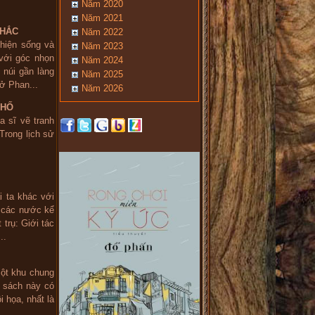
Năm 2020
Năm 2021
KHẮC
Năm 2022
hiện sống và
Năm 2023
với góc nhọn
Năm 2024
 núi gần làng
Năm 2025
ở Phan...
Năm 2026
PHỐ
a sĩ vẽ tranh
Trong lịch sử
 ta khác với
 các nước kể
 trụ: Giới tác
..
một khu chung
y sách này có
 họa, nhất là