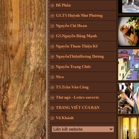
Đỗ Phấn
GS.TS Huỳnh Như Phương
Nguyễn Chí Hoan
GS.Nguyễn Đăng Mạnh
Nguyễn Tham Thiện Kế
NguyễnThiệnHoàng Dương
Nguyễn Trọng Chức
Nico
TS.Trần Văn Công
Thư ngỏ - Lettre ouverte
TRANG VIẾT CỦA BẠN
Vũ Khánh