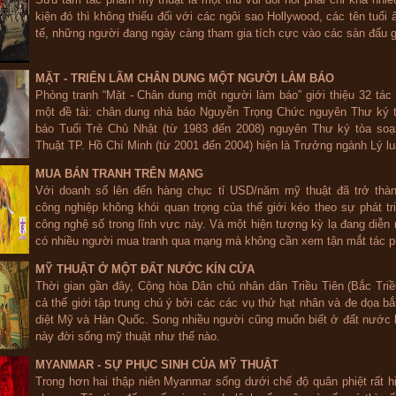
kiện đó thì không thiếu đối với các ngôi sao Hollywood, các tên tuổi
tế, những người đang ngày càng tham gia tích cực vào các sàn đấu g
MẶT - TRIỂN LÃM CHÂN DUNG MỘT NGƯỜI LÀM BÁO
Phòng tranh “Mặt - Chân dung một người làm báo” giới thiệu 32 tác
một đề tài: chân dung nhà báo Nguyễn Trọng Chức nguyên Thư ký t
báo Tuổi Trẻ Chủ Nhật (từ 1983 đến 2008) nguyên Thư ký tòa soạ
Thuật TP. Hồ Chí Minh (từ 2001 đến 2004) hiện là Trưởng ngành Lý lu
MUA BÁN TRANH TRÊN MẠNG
Với doanh số lên đến hàng chục tỉ USD/năm mỹ thuật đã trở thà
công nghiệp không khói quan trọng của thế giới kéo theo sự phát t
công nghệ số trong lĩnh vực này. Và một hiện tượng kỳ lạ đang diễn 
có nhiều người mua tranh qua mạng mà không cần xem tận mắt tác p
MỸ THUẬT Ở MỘT ĐẤT NƯỚC KÍN CỬA
Thời gian gần đây, Cộng hòa Dân chủ nhân dân Triều Tiên (Bắc Tri
cả thế giới tập trung chú ý bởi các các vụ thử hạt nhân và đe dọa bắ
diệt Mỹ và Hàn Quốc. Song nhiều người cũng muốn biết ở đất nước
này đời sống mỹ thuật như thế nào.
MYANMAR - SỰ PHỤC SINH CỦA MỸ THUẬT
Trong hơn hai thập niên Myanmar sống dưới chế độ quân phiệt rất 