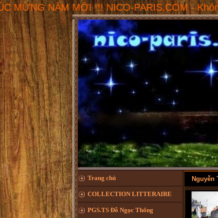
ĂM MỚI !!! NICO-PARIS.COM - Không gian Văn hóa
Trang chủ
Nguyễn 
COLLECTION LITTERAIRE
PGS.TS Đỗ Ngọc Thống