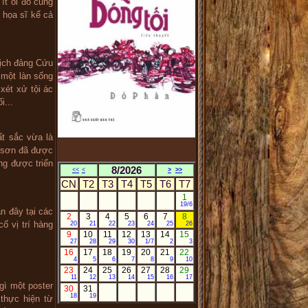
ít ỏi đó cũng
c họa sĩ kể cả
ịch đảng Cứu
 một làn sống
xét xử tội ác
i...
t sắc vừa là
h sơn đã được
ng được triển
8/2026
<<
<
>
>>
CN
T2
T3
T4
T5
T6
T7
1
19/6
n đây tại các
2
3
4
5
6
7
8
ố vị trí hàng
20
21
22
23
24
25
26
9
10
11
12
13
14
15
27
28
29
30
1/7
2
3
16
17
18
19
20
21
22
4
5
6
7
8
9
10
23
24
25
26
27
28
29
11
12
13
14
15
16
17
gì một poster
30
31
18
19
thực hiện từ