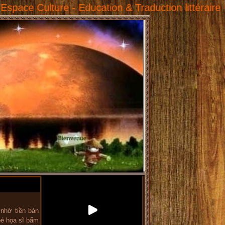
re - Education & Traduction littéraire
nhờ tiền bán
bé họa sĩ bẩm