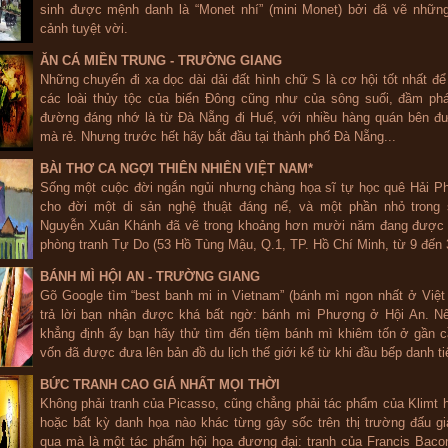
sinh được mệnh danh là “Monet nhí” (mini Monet) bởi đã vẽ những
cảnh tuyệt vời.
ĂN CÁ MIỀN TRUNG - TRƯỜNG GIANG
Những chuyến đi xa dọc dài dải đất hình chữ S là cơ hội tốt nhất đ
các loài thủy tộc của biển Đông cũng như của sông suối, đầm p
đường đáng nhớ là từ Đà Nẵng đi Huế, với nhiều hàng quán bên đ
mà rẻ. Nhưng trước hết hãy bắt đầu tại thành phố Đà Nẵng...
BÀI THƠ CA NGỢI THIÊN NHIÊN VIỆT NAM*
Sống một cuộc đời ngắn ngủi nhưng chàng họa sĩ tự học quê Hải Ph
cho đời một di sản nghệ thuật đáng nể, và một phần nhỏ trong
Nguyễn Xuân Khánh đã vẽ trong khoảng hơn mười năm đang được t
phòng tranh Tự Do (53 Hồ Tùng Mậu, Q.1, TP. Hồ Chí Minh, từ 9 đến 
BÁNH MÌ HỘI AN - TRƯỜNG GIANG
Gõ Google tìm “best banh mi in Vietnam” (bánh mì ngon nhất ở Việ
trả lời bạn nhận được khá bất ngờ: bánh mì Phượng ở Hội An. Nế
khẳng định ấy bạn hãy thử tìm đến tiệm bánh mì khiêm tốn ở gần
vốn đã được đưa lên bản đồ du lịch thế giới kể từ khi đầu bếp danh ti
BỨC TRANH CAO GIÁ NHẤT MỌI THỜI
Không phải tranh của Picasso, cũng chẳng phải tác phẩm của Klimt
hoặc bất kỳ danh họa nào khác từng gây sốc trên thị trường đấu 
qua mà là một tác phẩm hội họa đương đại: tranh của Francis Bac