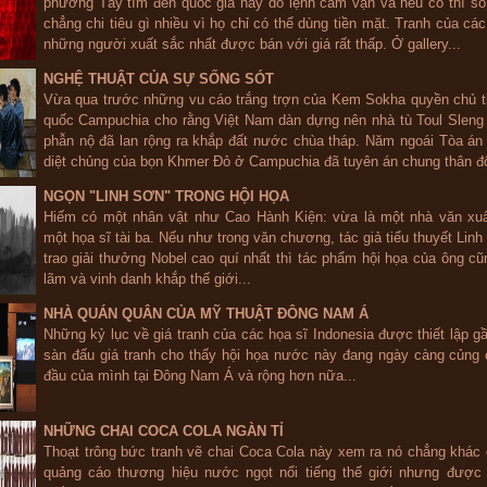
phương Tây tìm đến quốc gia này do lệnh cấm vận và nếu có thì số 
chẳng chi tiêu gì nhiều vì họ chỉ có thể dùng tiền mặt. Tranh của cá
những người xuất sắc nhất được bán với giá rất thấp. Ở gallery...
NGHỆ THUẬT CỦA SỰ SỐNG SÓT
Vừa qua trước những vu cáo trắng trợn của Kem Sokha quyền chủ t
quốc Campuchia cho rằng Việt Nam dàn dựng nên nhà tù Toul Sleng
phẫn nộ đã lan rộng ra khắp đất nước chùa tháp. Năm ngoái Tòa án 
diệt chủng của bọn Khmer Đỏ ở Campuchia đã tuyên án chung thân đố
NGỌN "LINH SƠN" TRONG HỘI HỌA
Hiếm có một nhân vật như Cao Hành Kiện: vừa là một nhà văn xuấ
một họa sĩ tài ba. Nếu như trong văn chương, tác giả tiểu thuyết Lin
trao giải thưởng Nobel cao quí nhất thì tác phẩm hội họa của ông cũ
lãm và vinh danh khắp thế giới...
NHÀ QUÁN QUÂN CỦA MỸ THUẬT ĐÔNG NAM Á
Những kỷ lục về giá tranh của các họa sĩ Indonesia được thiết lập gầ
sàn đấu giá tranh cho thấy hội họa nước này đang ngày càng củng c
đầu của mình tại Đông Nam Á và rộng hơn nữa...
NHỮNG CHAI COCA COLA NGÀN TỈ
Thoạt trông bức tranh vẽ chai Coca Cola này xem ra nó chẳng khác 
quảng cáo thương hiệu nước ngọt nổi tiếng thế giới nhưng được 