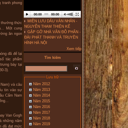
 tranh phong
00:00
00:00
MIỀN LƯU DẤU VĂN NHÂN -
ể thưởng thức
NGUYỄN THAM THIỆN KẾ
há… Một cung
GẶP GỠ NHÀ VĂN ĐỖ PHẤN -
ường ăn ngon
ĐÀI PHÁT THANH VÀ TRUYỀN
HÌNH HÀ NỘI
Xem tiếp
òng đã để lại
Tìm kiếm
 số tác phẩm
rưng bày tại
30-3).
Lưu trữ
Năm 2012
t Nam) và câu
Năm 2013
u tin vào sự
Năm 2014
 cầu Cẩm Nam
ếng...
Năm 2015
Năm 2016
Năm 2017
 hay Van Gogh
Năm 2018
giá những năm
Năm 2019
on đã đạt mức