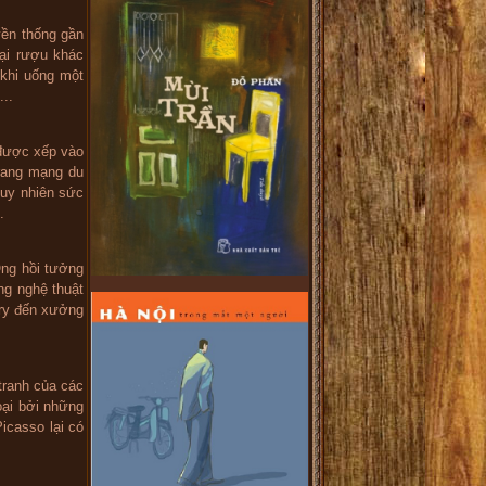
yền thống gần
ại rượu khác
khi uống một
...
được xếp vào
trang mạng du
tuy nhiên sức
.
Ông hồi tưởng
ờng nghệ thuật
ery đến xưởng
 tranh của các
oại bởi những
icasso lại có