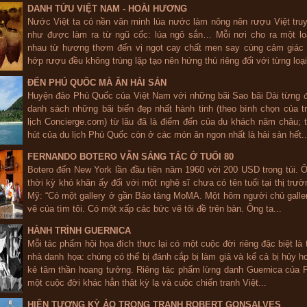
DANH TỬU VIỆT NAM - HOÀI HƯƠNG
Nước Việt ta có nền văn minh lúa nước làm nông nên rượu Việt tru
như được làm ra từ ngũ cốc: lúa ngô sắn… Mỗi nơi cho ra một lo
nhau từ hương thơm đến vị ngọt cay chất men say cùng cảm giác 
hớp rượu đều không trùng lặp tạo nên hứng thú riêng đối với từng loại
ĐẾN PHÚ QUỐC MÀ ĂN HẢI SẢN
Huyện đảo Phú Quốc của Việt Nam với những bãi Sao bãi Dài từng 
danh sách những bãi biển đẹp nhất hành tinh (theo bình chọn của 
lịch Concierge.com) từ lâu đã là điểm đến của du khách năm châu; 
hút của du lịch Phú Quốc còn ở các món ăn ngon nhất là hải sản hết..
FERNANDO BOTERO VẪN SÁNG TÁC Ở TUỔI 80
Botero đến New York lần đầu tiên năm 1960 với 200 USD trong túi. 
thời kỳ khó khăn ấy đối với một nghệ sĩ chưa có tên tuổi tại thị trư
Mỹ: “Có một gallery ở gần Bảo tàng MoMA. Một hôm người chủ gall
vẽ của tìm tôi. Có một xấp các bức vẽ tôi đề trên bàn. Ông ta...
HÀNH TRÌNH GUERNICA
Mỗi tác phẩm hội họa đích thực lại có một cuộc đời riêng đặc biệt là
nhà danh họa: chúng có thể bị đánh cắp bị làm giả và kể cả bị hủy h
kẻ tâm thần hoang tưởng. Riêng tác phẩm lừng danh Guernica của P
một cuộc đời khác hẳn thật kỳ lạ và cuộc chiến tranh Việt...
HIỆN TƯỢNG KỲ ẢO TRONG TRANH ROBERT GONSALVES