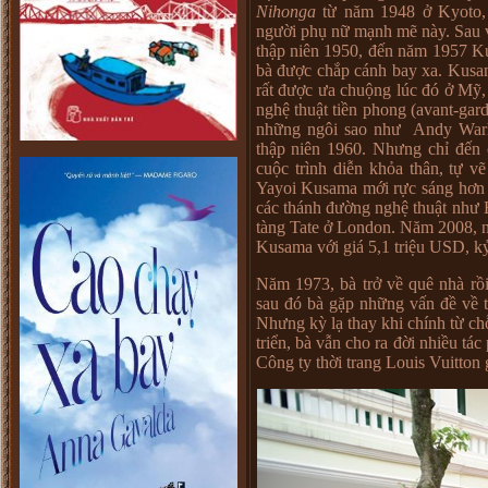
Nihonga
từ năm 1948 ở Kyoto,
người phụ nữ mạnh mẽ này. Sau v
thập niên 1950, đến năm 1957 Ku
bà được chắp cánh bay xa. Kusa
rất được ưa chuộng lúc đó ở Mỹ, r
nghệ thuật tiền phong (avant-gar
những ngôi sao như Andy Warh
thập niên 1960. Nhưng chỉ đến 
cuộc trình diễn khỏa thân, tự v
Yayoi Kusama mới rực sáng hơn b
các thánh đường nghệ thuật nh
tàng Tate ở London. Năm 2008, n
Kusama với giá 5,1 triệu USD, kỷ 
Năm 1973, bà trở về quê nhà rồi
sau đó bà gặp những vấn đề về t
Nhưng kỳ lạ thay khi chính từ c
triển, bà vẫn cho ra đời nhiều tá
Công ty thời trang Louis Vuitton