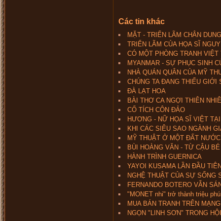
Các tin khác
MẶT - TRIỂN LÃM CHÂN DUN
TRIỂN LÃM CỦA HỌA SĨ NGUY
CÓ MỘT PHÒNG TRANH VIỆT 
MYANMAR - SỰ PHỤC SINH C
NHÀ QUÁN QUÂN CỦA MỸ TH
CHÚNG TA ĐANG THIẾU GIỚI
ĐÀ LẠT HOA
BÀI THƠ CA NGỢI THIÊN NHI
CỔ TÍCH CÔN ĐẢO
HƯƠNG - NỮ HỌA SĨ VIỆT TẠ
KHI CÁC SIÊU SAO NGÀNH GI
MỸ THUẬT Ở MỘT ĐẤT NƯỚC
BÙI HOÀNG VĂN - TỪ CẬU BÉ
HÀNH TRÌNH GUERNICA
YAYOI KUSAMA LẦN ĐẦU TIÊN
NGHỆ THUẬT CỦA SỰ SỐNG 
FERNANDO BOTERO VẪN SÁNG
"MONET nhi" trở thành triệu phú
MUA BÁN TRANH TRÊN MẠNG
NGỌN "LINH SƠN" TRONG HỘ