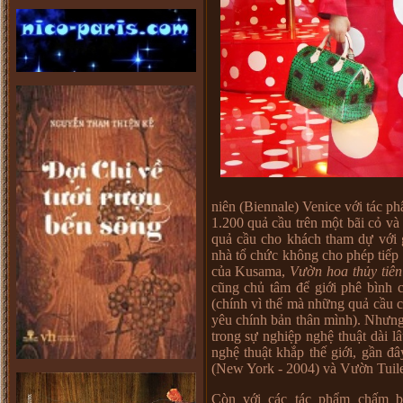
niên (Biennale) Venice với tác p
1.200 quả cầu trên một bãi cỏ và 
quả cầu cho khách tham dự với 
nhà tổ chức không cho phép tiếp 
của Kusama,
Vườn hoa thủy tiên
cũng chủ tâm để giới phê bình c
(chính vì thế mà những quả cầu c
yêu chính bản thân mình). Nhưn
trong sự nghiệp nghệ thuật dài lâ
nghệ thuật khắp thế giới, gần đâ
(New York - 2004) và Vườn Tuiler
Còn với các tác phẩm chấm b