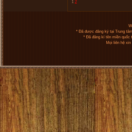
1
2
We
* Đã được đăng ký tại Trung tâ
* Đã đăng kí tên miền quốc
Mọi liên hệ xi