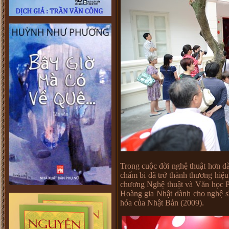
Trong cuộc đời nghệ thuật hơn d
chấm bi đã trở thành thương hiệu
chương Nghệ thuật và Văn học P
Hoàng gia Nhật dành cho nghệ sĩ
hóa của Nhật Bản (2009).