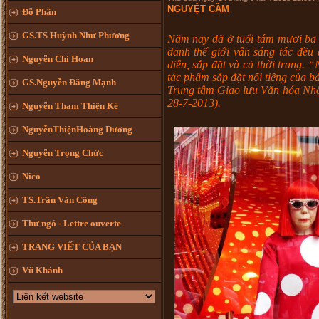
NGUYỆT CẦM
Đỗ Phấn
GS.TS Huỳnh Như Phương
Năm nay đã ở tuổi tám mươi ba
danh thế giới vẫn sáng tác đều 
Nguyễn Chí Hoan
diễn, sắp đặt và cả thời trang. 
tác phẩm sắp đặt nổi tiếng của bà
GS.Nguyễn Đăng Mạnh
Trung tâm Giao lưu Văn hóa Nhậ
28-7-2013).
Nguyễn Tham Thiện Kế
NguyễnThiệnHoàng Dương
Nguyễn Trọng Chức
Nico
TS.Trần Văn Công
Thư ngỏ - Lettre ouverte
TRANG VIẾT CỦA BẠN
Vũ Khánh