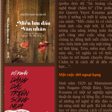
(polka dot) thì “bà hoàng củ
nghệ thuật chấm bi” (The polk
dot Queen) Yayoi Kusama giả
thích ý tưởng và triết lý sáng tạ
của mình: “Mỗi chấm bi có chứ
hình ảnh của mặt trời, là biể
tượng của năng lượng toàn th
giới cũng như cuộc sống củ
chúng ta; đồng thời mỗi chấm b
còn chứa hình ảnh của mặt trăng 
sự tĩnh lặng. Tròn, mềm mại, đầ
màu sắc, vô nghĩa và vô thức
Chấm bi trở thành chuyển động
Chấm bi là cách để đi đến v
hạn…”.
Một cuộc đời ngoại hạng
Sinh năm 1929 tại Matsumoto
tỉnh Nagano (Nhật Bản), Yayo
Kusama có một sự nghiệp ngh
thuật đa dạng và lừng lẫy, ở tron
số những nữ nghệ sĩ độc đáo v
tài năng nhất thế giới. Bà bắt đầ
học vẽ theo phong cách cổ truyề