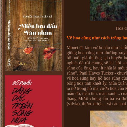
Hoa d
Vẽ hoa cũng như cách trồng 
Monet đã làm vườn hầu như suốt 
giống hoa cũng như thường xuyê
hồ buốt giá thì ông lại chuyển ho
nghiệt để rồi chúng sẽ lại hồi
súng của ông, hay ít nhất là một
súng”, Paul Hayes Tucker - chuy
vẽ hoa súng hay hồ hoa súng của
bông hoa tinh khiết ấy. Mùa xuân
rã nở trong hồ mà vườn hoa của 
màu đỏ, màu tím, màu xanh... của 
tháng Mười chúng tàn úa và đư
(salvia), thược dược... và các loà