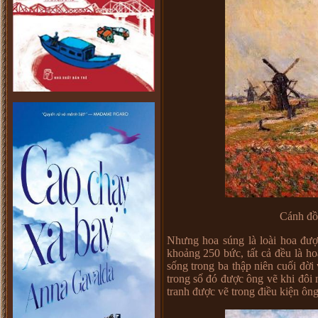
Cánh đồ
Nhưng hoa súng là loài hoa đư
khoảng 250 bức, tất cả đều là h
sống trong ba thập niên cuối đời
trong số đó được ông vẽ khi đôi 
tranh được vẽ trong điều kiện ông