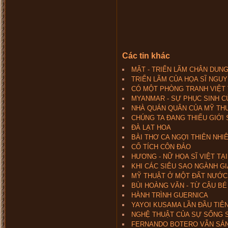
Các tin khác
MẶT - TRIỂN LÃM CHÂN DUN
TRIỂN LÃM CỦA HỌA SĨ NGUY
CÓ MỘT PHÒNG TRANH VIỆT 
MYANMAR - SỰ PHỤC SINH C
NHÀ QUÁN QUÂN CỦA MỸ TH
CHÚNG TA ĐANG THIẾU GIỚI
ĐÀ LẠT HOA
BÀI THƠ CA NGỢI THIÊN NHI
CỔ TÍCH CÔN ĐẢO
HƯƠNG - NỮ HỌA SĨ VIỆT TẠ
KHI CÁC SIÊU SAO NGÀNH GI
MỸ THUẬT Ở MỘT ĐẤT NƯỚC
BÙI HOÀNG VĂN - TỪ CẬU BÉ
HÀNH TRÌNH GUERNICA
YAYOI KUSAMA LẦN ĐẦU TIÊN
NGHỆ THUẬT CỦA SỰ SỐNG 
FERNANDO BOTERO VẪN SÁNG