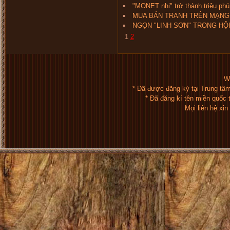
"MONET nhi" trở thành triệu phú
MUA BÁN TRANH TRÊN MẠNG
NGỌN "LINH SƠN" TRONG HỘ
1
2
We
* Đã được đăng ký tại Trung tâ
* Đã đăng kí tên miền quốc
Mọi liên hệ xi