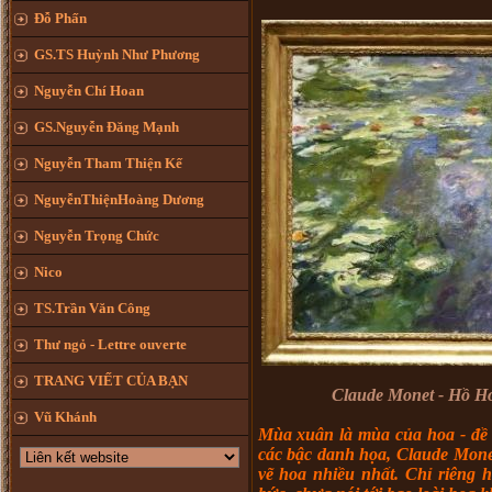
Đỗ Phấn
GS.TS Huỳnh Như Phương
Nguyễn Chí Hoan
GS.Nguyễn Đăng Mạnh
Nguyễn Tham Thiện Kế
NguyễnThiệnHoàng Dương
Nguyễn Trọng Chức
Nico
TS.Trần Văn Công
Thư ngỏ - Lettre ouverte
TRANG VIẾT CỦA BẠN
Claude Monet - Hồ Ho
Vũ Khánh
Mùa xuân là mùa của hoa
-
đề
các bậc danh họa, Claude Monet
vẽ hoa nhiều nhất. Chỉ riêng h