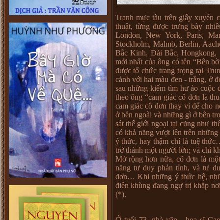
Tranh mực tàu trên giấy xuyến 
thuật, từng được trưng bày nhiề
London, New York, Paris, Mars
Stockholm, Malmö, Berlin, Aac
Bắc Kinh, Đài Bắc, Hongkong, 
mới nhất của ông có tên “Bên bờ 
được tổ chức trang trọng tại Tr
cảnh với hai màu đen - trắng, ở 
sau những kiếm tìm hư ảo cuộc đ
theo ông “cảm giác cô đơn là thu
cảm giác cô đơn thay vì để cho nó
ở bên ngoài và những gì ở bên tr
sát thế giới ngoại tại cũng như t
có khả năng vượt lên trên những g
ý thức, hay thậm chí là tuệ thức
trở thành một người lớn; và chỉ 
Mở rộng hơn nữa, cô đơn là một 
năng tư duy phản tỉnh, và tư du
đơn… Khi những ý thức hệ, nhữn
điên khùng đang ngự trị khắp nơ
(*).
Ở tuổi 73, nhà văn - họa sĩ Cao