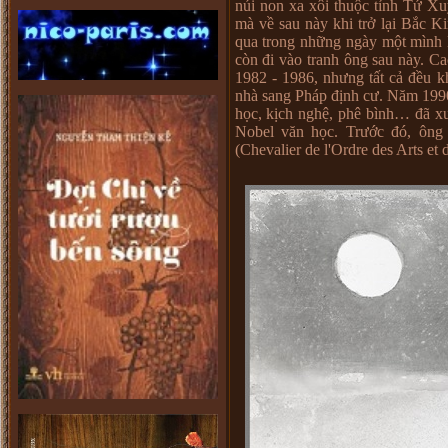
núi non xa xôi thuộc tỉnh Tứ X
mà về sau này khi trở lại Bắc Ki
qua trong những ngày một mình l
còn đi vào tranh ông sau này. C
1982 - 1986, nhưng tất cả đều 
nhà sang Pháp định cư. Năm 1990
học, kịch nghệ, phê bình… đã x
Nobel văn học. Trước đó, ông
(Chevalier de l'Ordre des Arts e