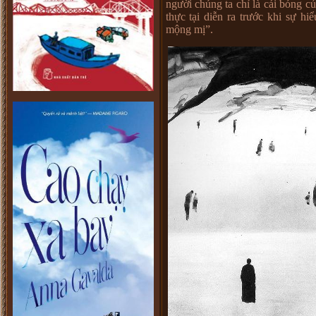
người chúng ta chỉ là cái bóng c
thực tại diễn ra trước khi sự hiể
mộng mị”.