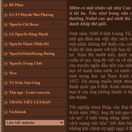
Đỗ Phấn
Hiếm có một nhân vật như Cao 
sĩ tài ba. Nếu như trong văn c
GS.TS Huỳnh Như Phương
thưởng Nobel cao quí nhất thì
danh khắp thế giới.
Nguyễn Chí Hoan
Sinh năm 1940 ở tỉnh Giang Tô,
GS.Nguyễn Đăng Mạnh
một gia đình mà việc đọc sách v
Nguyễn Tham Thiện Kế
một phần không thể thiếu của c
Kiện đã làm quen với hội họa từ 
NguyễnThiệnHoàng Dương
trẻ. Năm lên mười tuổi, được 
cuốn sổ tay, ông đã viết và vẽ n
Nguyễn Trọng Chức
cho truyện ngắn đầu tiên của m
học vẽ tranh màu nước và tranh s
Nico
sinh trung học tại Nam Kinh
1957. Dù mong muốn được theo
TS.Trần Văn Công
thuật quốc gia ở Bắc Kinh nhưn
họa sĩ của ông không thành vì 
Thư ngỏ - Lettre ouverte
tán thành.
TRANG VIẾT CỦA BẠN
Tốt nghiệp khoa Pháp văn Đại 
Vũ Khánh
Kinh năm 1962, ông đã trải qua
cải tạo” ở một vùng nông thôn 
cách mạng văn hóa” bởi dám bà
không khí chính trị ngột ngạt ở