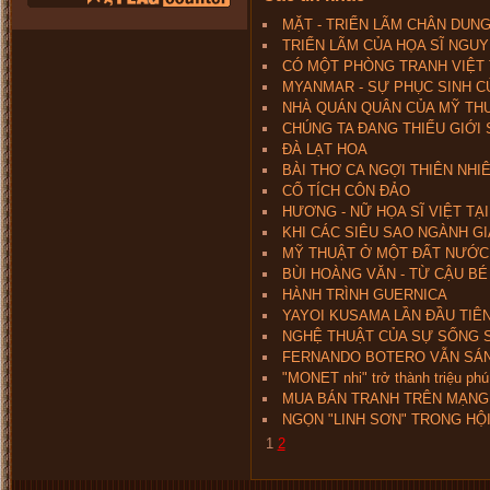
MẶT - TRIỂN LÃM CHÂN DUN
TRIỂN LÃM CỦA HỌA SĨ NGUY
CÓ MỘT PHÒNG TRANH VIỆT 
MYANMAR - SỰ PHỤC SINH C
NHÀ QUÁN QUÂN CỦA MỸ TH
CHÚNG TA ĐANG THIẾU GIỚI
ĐÀ LẠT HOA
BÀI THƠ CA NGỢI THIÊN NHI
CỔ TÍCH CÔN ĐẢO
HƯƠNG - NỮ HỌA SĨ VIỆT TẠ
KHI CÁC SIÊU SAO NGÀNH GI
MỸ THUẬT Ở MỘT ĐẤT NƯỚC
BÙI HOÀNG VĂN - TỪ CẬU BÉ
HÀNH TRÌNH GUERNICA
YAYOI KUSAMA LẦN ĐẦU TIÊN
NGHỆ THUẬT CỦA SỰ SỐNG 
FERNANDO BOTERO VẪN SÁNG
"MONET nhi" trở thành triệu phú
MUA BÁN TRANH TRÊN MẠNG
NGỌN "LINH SƠN" TRONG HỘ
1
2