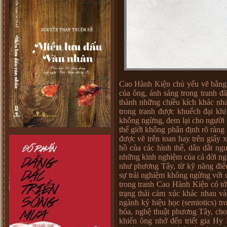
Cao Hành Kiện chủ yếu vẽ bằng m
của ông, ánh sáng trong tranh 
thành những chiều kích khác nh
trong tranh được khuếch đại k
không ngừng, đem lại cho người
thế giới không phân định rõ ràng
được vẽ trên toan hay trên giấy x
hồ của các hình thể, dẫn dắt ng
những kinh nghiệm của cả đời ng
như phương Tây, từ kỹ năng điê
sự trải nghiệm không ngừng với
trong tranh Cao Hành Kiện có tớ
trạng thái cảm xúc khác nhau và
ngành ký hiệu học (semiotics) t
hóa, nghệ thuật phương Tây, ch
khiến ông nhớ đến triết gia Hy 