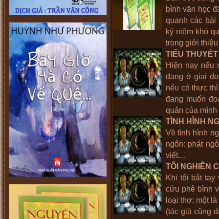
bình văn học 
quanh các bài 
kỷ niệm khó qu
trọng giới thiệ
TIỂU THUYẾT
Hiện nay nếu n
đang ở giai đ
nếu có thực th
đang muốn đoạn
quản của mình 
TÌNH HÌNH N
Về tình hình ng
ngôn: phát ngô
viết....
TÔI NGHIÊN 
Khi tôi bắt tay
cứu phê bình v
loại thơ: một l
(tác giả cũng đ