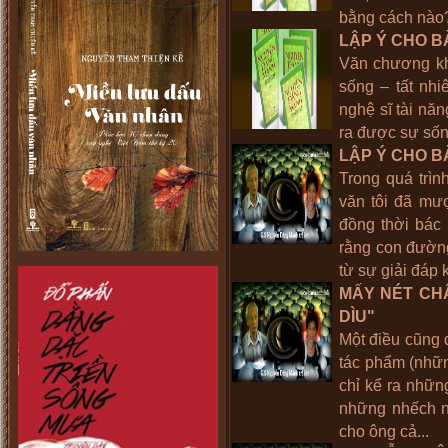
bằng cách nào
LẬP Ý CHO BÀ
Văn chương kh
sống – tất nhi
nghệ sĩ tài năn
ra được sự sốn
LẬP Ý CHO BÀ
Trong quá trìn
văn tôi đã mư
đồng thời bác 
rằng con đườn
từ sự giải đáp 
MẤY NÉT CH
DÌU"
Một điều cũng đ
tác phẩm (nhữn
chỉ kể ra nhữ
những nhếch n
cho ông cả...