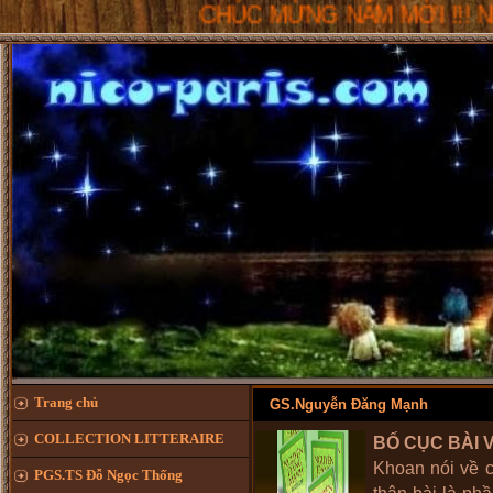
CHÚC MỪNG NĂM MỚI !!! NICO-PARIS.
Trang chủ
GS.Nguyễn Đăng Mạnh
COLLECTION LITTERAIRE
BỐ CỤC BÀI V
Khoan nói về c
PGS.TS Đỗ Ngọc Thống