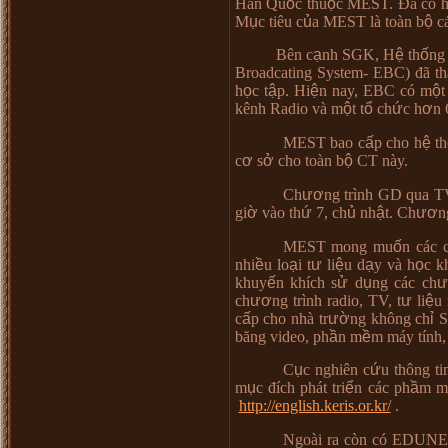
Hàn Qu
ố
c thu
ộ
c MEST.
Đã
c
ó
M
ụ
c ti
ê
u c
ủ
a MEST l
à
to
à
n b
ộ
c
Bên c
ạ
nh SGK, H
ệ
th
ố
ng
Broadcating System- EBC)
đã
th
h
ọ
c t
ậ
p. Hi
ệ
n nay, EBC c
ó
m
ộ
t
k
ê
nh Radio v
à
m
ộ
t t
ổ
ch
ứ
c h
ơ
n 
MEST bao c
ấ
p cho h
ệ
th
c
ơ
s
ở
cho to
à
n b
ộ
CT n
à
y.
Ch
ươ
ng tr
ì
nh GD qua T
gi
ờ
v
à
o th
ứ
7, ch
ủ
nh
ậ
t. Ch
ươ
n
MEST mong mu
ố
n c
á
c 
nhi
ề
u lo
ạ
i t
ư
li
ệ
u d
ạ
y v
à
h
ọ
c k
khuy
ế
n khích s
ử
d
ụ
ng c
á
c ch
ư
ch
ươ
ng tr
ì
nh radio, TV, t
ư
li
ệ
u
c
ấ
p cho nh
à
tr
ườ
ng kh
ô
ng ch
ỉ
S
b
ă
ng video, ph
ầ
n m
ề
m m
á
y t
í
nh
C
ụ
c nghi
ê
n c
ứ
u th
ô
ng ti
m
ụ
c
đí
ch ph
á
t tri
ể
n c
á
c ph
ầ
m 
http://english.keris.or.kr/
.
Ngoài ra còn có EDUN