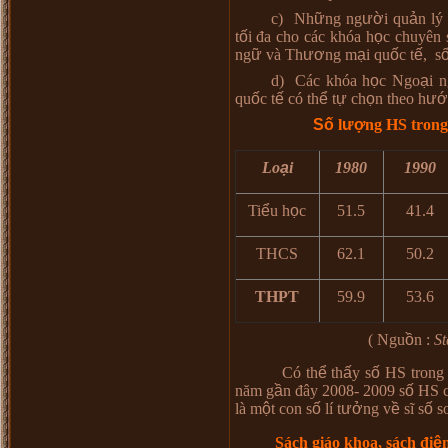
c)
Nh
ữ
ng ng
ườ
i qu
ả
n l
ý
t
ố
i
đ
a cho c
á
c kh
ó
a h
ọ
c chuy
ê
n 
ng
ữ
v
à
Th
ươ
ng m
ạ
i qu
ố
c t
ế
, s
d)
Các khóa h
ọ
c Ngo
ạ
i 
qu
ố
c t
ế
c
ó
th
ể
t
ự
ch
ọ
n theo h
ướ
S
ố
l
ượ
ng HS tron
Lo
ạ
i
1980
1990
Ti
ể
u h
ọ
c
51.5
41.4
THCS
62.1
50.2
THPT
59.9
53.6
( Ngu
ồ
n :
St
Có th
ể
th
ấ
y s
ố
HS trong
n
ă
m g
ầ
n
đâ
y 2008- 2009 s
ố
HS c
l
à
m
ộ
t con s
ố
l
í
t
ưở
ng v
ề
sĩ s
ố
so
Sách giáo khoa, sách đi
ệ
n