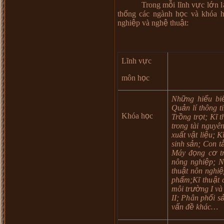
Trong m
ỗ
i l
ĩ
nh v
ự
c l
ớ
n l
th
ố
ng c
á
c ng
à
nh h
ọ
c v
à
khóa 
nghi
ệ
p v
à
ngh
ệ
thu
ậ
t:
Lĩnh v
ự
c
môn h
ọ
c
Nh
ữ
ng hi
ể
u bi
Qu
ả
n l
í
th
ô
ng t
Khóa h
ọ
c
Tr
ồ
ng tr
ọ
t; K
ĩ
t
trong t
à
i nguy
ê
n
xu
ấ
t v
ậ
t li
ệ
u; K
sinh s
ả
n; Con t
M
á
y
đ
ọ
ng c
ơ
tr
n
ô
ng nghi
ệ
p; N
thu
ậ
t n
ô
n nghi
ệ
ph
ẩ
m;K
ĩ
thu
ậ
t 
m
ô
i tr
ườ
ng I và
II; Ph
â
n ph
ố
i s
v
ấ
n
đ
ề
kh
á
c
…