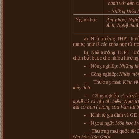
h
à
nh v
ớ
i
đ
è
n s
-
Nh
ữ
ng kh
ó
a 
Ngành h
ọ
c
Âm nh
ạ
c; Ngh
ả
nh; Ngh
ệ
thu
ậ
a)
Nhà tr
ườ
ng THPT h
ư
(units) nh
ư
l
à
c
á
c kh
ó
a h
ọ
c t
ừ
tr
b)
Nhà tr
ườ
ng THPT h
ư
ch
ọ
n b
ắ
t bu
ộ
c cho nhi
ề
u h
ướ
ng
-
Nông nghi
ệ
p:
Nh
ữ
ng hi
-
Công nghi
ệ
p:
Nh
ậ
p m
ô
-
Th
ươ
ng m
ạ
i:
Kinh t
ế
m
á
y t
í
nh
-
Công nghi
ệ
p c
á
v
à
v
ậ
ngh
ề
c
á
và v
ậ
n t
ả
i bi
ể
n; Ng
ư
tr
h
ả
i c
ơ
b
ả
n ( lu
ồ
ng c
ủ
a V
ậ
n t
ả
i b
-
Kinh t
ế
gia
đì
nh v
à
GD 
-
Ngo
ạ
i ng
ữ
:
Môn h
ọ
c I 
-
Th
ươ
ng m
ạ
i qu
ố
c t
ế
:
v
ă
n h
ó
a H
à
n Qu
ố
c