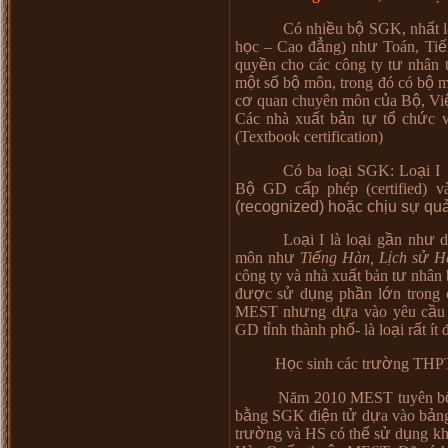
Có nhi
ề
u b
ộ
SGK, nh
ấ
t l
h
ọ
c
–
Cao
đ
ẳ
ng) nh
ư
To
á
n, Ti
ế
quy
ề
n cho c
á
c c
ô
ng ty t
ư
nh
â
n 
m
ộ
t s
ố
b
ộ
m
ô
n, trong
đó
c
ó
b
ộ
c
ơ
quan chuy
ê
n m
ô
n c
ủ
a B
ộ
, Vi
C
á
c nh
à
xu
ấ
t b
ả
n t
ự
t
ổ
ch
ứ
c 
(Textbook
certification
)
Có ba lo
ạ
i SGK: Lo
ạ
i I
B
ộ
GD c
ấ
p ph
é
p (certified) v
(
recognized)
ho
ặ
c ch
ị
u s
ự
qu
Lo
ạ
i I l
à
lo
ạ
i g
ầ
n nh
ư
m
ô
n nh
ư
Ti
ế
ng H
à
n, L
ị
ch s
ử
H
c
ô
ng ty v
à
nh
à
xu
ấ
t bản t
ư
nh
â
n 
đ
ượ
c s
ử
d
ụ
ng ph
ầ
n l
ớ
n trong 
MEST nh
ư
ng d
ự
a v
à
o y
ê
u c
ầ
u
GD t
ỉ
nh th
à
nh ph
ố
- là lo
ạ
i r
ấ
t
í
t
H
ọ
c sinh c
á
c tr
ườ
ng THP
Năm 2010 MEST tuyên b
b
ằ
ng SGK
đ
i
ệ
n t
ử
d
ự
a v
à
o b
ả
n
tr
ườ
ng v
à
HS c
ó
th
ể
s
ử
d
ụ
ng kh