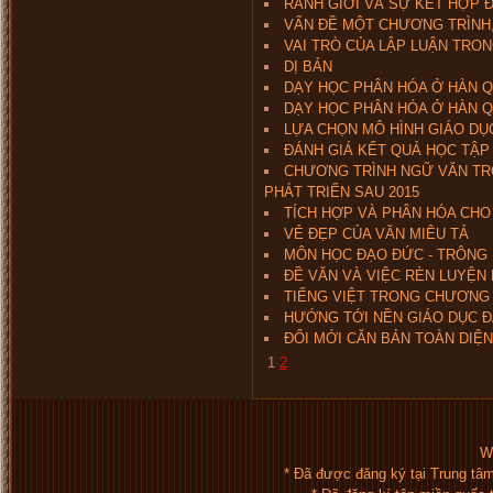
RANH GIỚI VÀ SỰ KẾT HỢP 
VẤN ĐỀ MỘT CHƯƠNG TRÌNH,
VAI TRÒ CỦA LẬP LUẬN TRON
DỊ BẢN
DẠY HỌC PHÂN HÓA Ở HÀN QU
DẠY HỌC PHÂN HÓA Ở HÀN QU
LỰA CHỌN MÔ HÌNH GIÁO DỤ
ĐÁNH GIÁ KẾT QUẢ HỌC TẬP
CHƯƠNG TRÌNH NGỮ VĂN TR
PHÁT TRIỂN SAU 2015
TÍCH HỢP VÀ PHÂN HÓA CHO
VẺ ĐẸP CỦA VĂN MIÊU TẢ
MÔN HỌC ĐẠO ĐỨC - TRÔNG 
ĐỀ VĂN VÀ VIỆC RÈN LUYỆN
TIẾNG VIỆT TRONG CHƯƠNG 
HƯỚNG TỚI NỀN GIÁO DỤC 
ĐỔI MỚI CĂN BẢN TOÀN DIỆ
1
2
We
* Đã được đăng ký tại Trung tâ