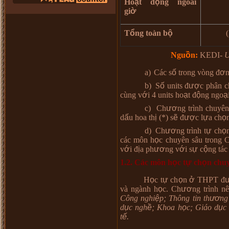
Ho
ạ
t
đ
ộ
ng ngo
à
i
gi
ờ
T
ổ
ng to
à
n b
ộ
Ngu
ồ
n:
KEDI-
U
a)
Các s
ố
trong v
ò
ng
đ
ơ
n
b)
S
ố
units đ
ượ
c ph
â
n c
c
ù
ng v
ớ
i 4 units ho
ạ
t
đ
ộ
ng ngo
ạ
c)
Ch
ươ
ng tr
ì
nh chuy
ê
n
d
ấ
u hoa th
ị
(*) s
ẽ
đ
ượ
c l
ự
a ch
ọ
n
d)
Ch
ươ
ng tr
ì
nh t
ự
ch
ọ
c
á
c m
ô
n h
ọ
c chuy
ê
n s
â
u trong 
v
ớ
i
đ
ị
a ph
ươ
ng v
ớ
i s
ự
c
ộ
ng tác
1.2. Các môn h
ọ
c t
ự
ch
ọ
n chu
H
ọ
c t
ự
ch
ọ
n
ở
THPT
đ
v
à
ng
à
nh h
ọ
c. Ch
ươ
ng tr
ì
nh n
ê
Công nghi
ệ
p; Thông tin th
ươ
ng
d
ụ
c ngh
ề
; Khoa h
ọ
c; Giáo d
ụ
c
t
ế
.