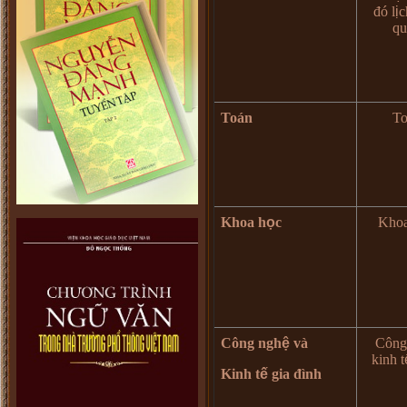
đó
l
ị
c
qu
Toán
To
Khoa h
ọ
c
Khoa
Công ngh
ệ
v
à
Công
kinh t
Kinh t
ế
gia
đì
nh