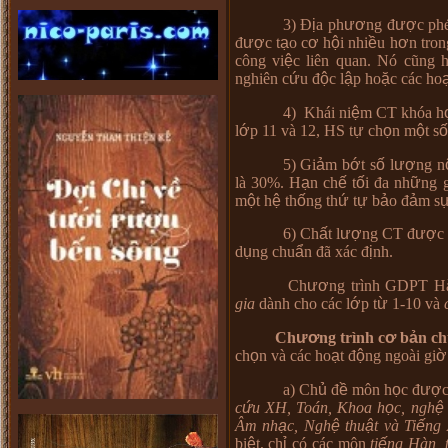
3) Đ
ị
a ph
ươ
ng đ
ượ
c ph
đ
ượ
c t
ạ
o c
ơ
h
ộ
i nhi
ề
u h
ơ
n tron
công vi
ệ
c li
ê
n quan. N
ó
c
ũ
ng 
nghi
ê
n c
ứ
u
đ
ộ
c l
ậ
p ho
ặ
c c
á
c ho
4) Khái ni
ệ
m CT kh
ó
a h
l
ớ
p 11 v
à
12, HS t
ự
ch
ọ
n m
ộ
t s
ố
5) Gi
ả
m b
ớ
t s
ố
l
ượ
ng n
là 30%. H
ạ
n ch
ế
t
ố
i
đ
a nh
ữ
ng 
m
ộ
t h
ệ
th
ố
ng th
ứ
t
ự
b
ả
o
đ
ả
m s
6) Ch
ấ
t l
ượ
ng CT
đ
ượ
c
d
ụ
ng chu
ẩ
n
đã
x
á
c
đ
ị
nh.
Ch
ươ
ng tr
ì
nh GDPT H
gia
dành cho các l
ớ
p t
ừ
1-10 v
à
Ch
ươ
ng tr
ì
nh c
ơ
b
ả
n c
ch
ọ
n v
à
c
á
c ho
ạ
t
đ
ộ
ng ngo
à
i gi
ờ
a) Ch
ủ
đ
ề
m
ô
n h
ọ
c
đ
ượ
c
c
ứ
u XH, To
á
n, Khoa h
ọ
c, ngh
ệ
Â
m nh
ạ
c, Ngh
ệ
thu
ậ
t v
à
Ti
ế
ng
bi
ệ
t, ch
ỉ
c
ó
c
á
c m
ô
n
ti
ế
ng H
à
n, 