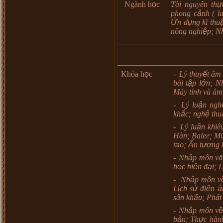
Ngành h
ọ
c
Tài nguyên th
ự
phong c
ả
nh ( l
Ứ
n d
ụ
ng k
ĩ
thu
n
ô
ng nghi
ệ
p; N
Khóa h
ọ
c
-
Lý thuy
ế
t
â
m
b
à
i t
ậ
p l
ớ
n; N
M
á
y t
í
nh v
à
â
m
-
Lý lu
ậ
n ngh
kh
ắ
c; ngh
ệ
thu
-
Lý lu
ậ
n khi
ê
H
à
n; Balee; M
t
ạ
o;
Ấ
n t
ượ
ng 
-
Nh
ậ
p m
ô
n v
ă
h
ọ
c hi
ệ
n
đ
ạ
i; L
-
Nh
ậ
p m
ô
n v
L
ị
ch s
ử
đ
i
ệ
n
ả
s
â
n kh
ấ
u; Ph
á
t
-
Nh
ậ
p m
ô
n v
b
ả
n; Th
ự
c h
à
n