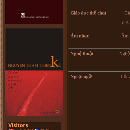
Giáo d
ụ
c th
ể
ch
ấ
t
Gi
th
ể
Âm nh
ạ
c
Âm 
Ngh
ệ
thu
ậ
t
Ngh
ệ
Ngo
ạ
i ng
ữ
Ti
ế
n