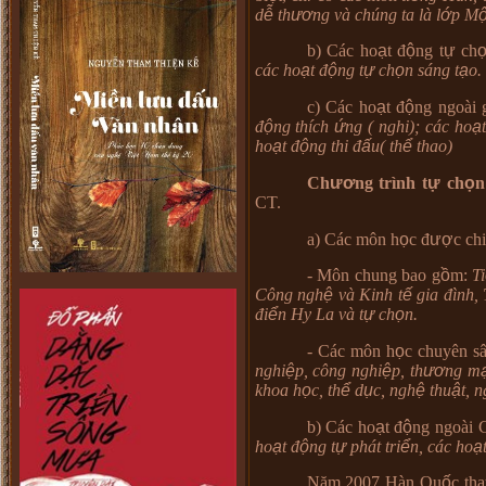
d
ễ
th
ươ
ng v
à
ch
ú
ng ta l
à
l
ớ
p M
b) Các ho
ạ
t
đ
ộ
ng t
ự
ch
c
á
c ho
ạ
t
đ
ộ
ng t
ự
ch
ọ
n s
á
ng t
ạ
o.
c) Các ho
ạ
t
đ
ộ
ng ngo
à
i 
đ
ộ
ng th
í
ch
ứ
ng ( nghi); c
á
c ho
ạ
ho
ạ
t
đ
ộ
ng thi
đ
ấ
u( th
ể
thao)
Ch
ươ
ng tr
ì
nh t
ự
ch
ọ
CT.
a) Các môn h
ọ
c
đ
ượ
c chi
- Môn chung bao g
ồ
m:
Ti
Công ngh
ệ
v
à
Kinh t
ế
gia
đì
nh,
đ
i
ể
n Hy La v
à
t
ự
ch
ọ
n.
-
Các môn h
ọ
c chuy
ê
n s
nghi
ệ
p, c
ô
ng nghi
ệ
p, th
ươ
ng m
khoa h
ọ
c, th
ể
d
ụ
c, ngh
ệ
thu
ậ
t, 
b) Các ho
ạ
t
đ
ộ
ng ngo
à
i 
ho
ạ
t
đ
ộ
ng t
ự
ph
á
t tri
ể
n, c
á
c ho
ạ
Năm 2007 Hàn Qu
ố
c th