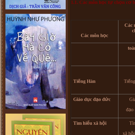
1.1. Các môn h
ọ
c t
ự
ch
ọ
n c
ơ
Các 
c
Các môn h
ọ
c
toà
Ti
ế
ng H
à
n
Ti
ế
n
Giáo d
ụ
c
đ
ạ
o
đ
ứ
c
Gi
đ
ạ
o
Tìm hi
ể
u x
ã
h
ộ
i
Tì
xã h
ộ