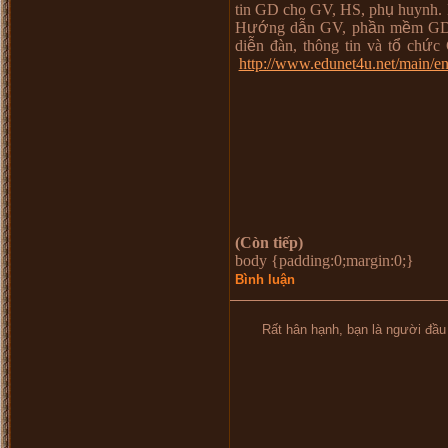
tin GD cho GV, HS, ph
ụ
huynh.
H
ướ
ng d
ẫ
n GV, ph
ầ
n m
ề
m GD
di
ễ
n
đà
n, th
ô
ng tin v
à
t
ổ
ch
ứ
c 
http://www.edunet4u.net/main/en
(Còn tiếp
)
body {padding:0;margin:0;}
Bình luận
Rất hân hạnh, bạn là người đầu tiên