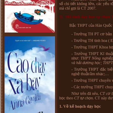
s
ố
chi ti
ế
t kh
ô
ng l
ớ
n, các y
ế
u t
m
à
ch
ỉ
g
ọ
i l
à
CT 2007.
II. Mô hình d
ạ
y h
ọ
c t
ự
ch
ọ
n 
B
ậ
c THPT c
ủ
a H
à
n Qu
ố
c
- Tr
ườ
ng TH PT c
ơ
b
ả
n
- Tr
ườ
ng TH tinh hoa ( E
- Tr
ườ
ng THPT Khoa h
- Tr
ườ
ng THPT K
ĩ
thu
ậ
nh
ư
:
THPT Nông nghi
ệ
v
à
h
ả
i d
ươ
ng h
ọ
c; THPT
- Tr
ườ
ng THPT
đ
ặ
c bi
ệ
ngh
ệ
thu
ậ
t/
â
m nh
ạ
c;…
- Tr
ườ
ng THPT chuy
ê
n 
- Các tr
ườ
ng THPT chuy
Nh
ư
tr
ê
n
đã
n
ê
u,
CT c
ơ
h
ọ
c theo
CT t
ự
ch
ọ
n
. CT này đ
ư
1. V
ề
k
ế
ho
ạ
ch d
ạ
y h
ọ
c