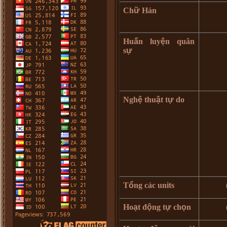
Ch
ữ
H
á
n
Hu
ấ
n luy
ệ
n qu
â
n
s
ự
Ngh
ệ
thu
ậ
t t
ự
do
T
ổ
ng c
á
c units
Ho
ạ
t
đ
ộ
ng t
ự
ch
ọ
n