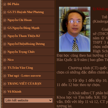
Đỗ Phấn
I) Khái q
GS.TS Huỳnh Như Phương
Tr
ẻ
Nguyễn Chí Hoan
(Kinderga
GS.Nguyễn Đăng Mạnh
Gia
sở (THCS
Nguyễn Tham Thiện Kế
n
ă
m t
ừ
6
THPT 3 
NguyễnThiệnHoàng Dương
ch
ọ
n m
ộ
High Scho
Nguyễn Trọng Chức
Đ
ạ
i h
ọ
c c
ũ
ng theo hai h
ướ
ng
G
H
à
n Qu
ố
c l
à
9 n
ă
m ( bao g
ồ
m Ti
Nico
TS.Trần Văn Công
Ch
ươ
ng tr
ì
nh (CT) qu
ố
c
ch
ọ
n c
ó
nh
ữ
ng
đ
ặ
c
đ
i
ể
m ch
í
nh s
Thư ngỏ - Lettre ouverte
1) T
ừ
l
ớ
p 1 đ
ế
n l
ớ
p 10,
TRANG VIẾT CỦA BẠN
11
đ
ế
n 12 h
ọ
c theo t
ự
ch
ọ
n.
Vũ Khánh
2) Khái ni
ệ
m CT ph
â
n h
Khoa h
ọ
c v
à
T
ì
m hi
ể
u XH. T
ừ
v
ấ
n.
Đ
ố
i v
ớ
i l
ớ
p 11 v
à
12, CT 
t
ươ
ng lai.