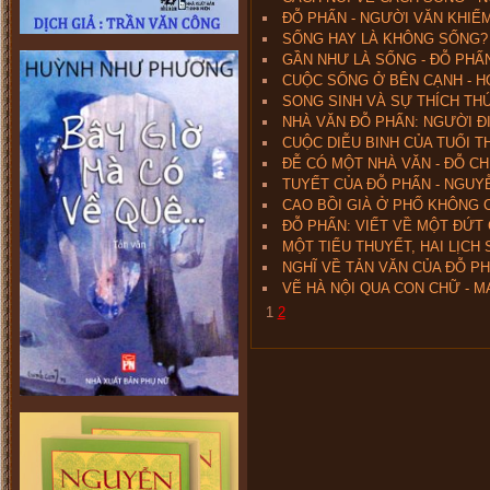
ĐỖ PHẤN - NGƯỜI VĂN KHIẾM
SỐNG HAY LÀ KHÔNG SỐNG? 
GẦN NHƯ LÀ SỐNG - ĐỖ PHẤ
CUỘC SỐNG Ở BÊN CẠNH - H
SONG SINH VÀ SỰ THÍCH THÚ
NHÀ VĂN ĐỖ PHẤN: NGƯỜI ĐI
CUỘC DIỄU BINH CỦA TUỔI T
ĐỄ CÓ MỘT NHÀ VĂN - ĐỖ CH
TUYẾT CỦA ĐỖ PHẤN - NGU
CAO BỒI GIÀ Ở PHỐ KHÔNG C
ĐỖ PHẤN: VIẾT VỀ MỘT ĐỨT 
MỘT TIỂU THUYẾT, HAI LỊCH 
NGHĨ VỀ TẢN VĂN CỦA ĐỖ P
VẼ HÀ NỘI QUA CON CHỮ - M
1
2