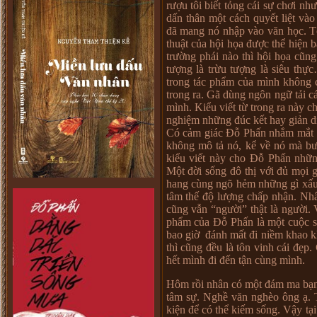
rượu tôi biết tỏng cái sự chơi nh
dấn thân một cách quyết liệt và
đã mang nó nhập vào văn học. T
thuật của hội họa được thể hiện
trường phái nào thì hội họa cũng 
tượng là trừu tượng là siêu th
trong tác phẩm của mình không c
trong ra. Gã dùng ngôn ngữ tải cá
mình. Kiểu viết từ trong ra này 
nghiệm những đúc kết hay giản dị
Có cảm giác Đỗ Phấn nhắm mắt kh
không mô tả nó, kể về nó mà bư
kiểu viết này cho Đỗ Phấn những
Một đời sống đô thị với đủ mọi g
hang cùng ngõ hẻm những gì xấu x
tâm thế độ lượng chấp nhận. Nhâ
cũng vẫn “người” thật là người. 
phẩm của Đỗ Phấn là một cuộc s
bao giờ đánh mất đi niềm khao kh
thì cũng đều là tôn vinh cái đẹp
hết mình đi đến tận cùng mình.
Hôm rồi nhân có một đám ma bạn, 
tâm sự. Nghề văn nghèo ông ạ. T
kiện để có thể kiếm sống. Vậy tạ