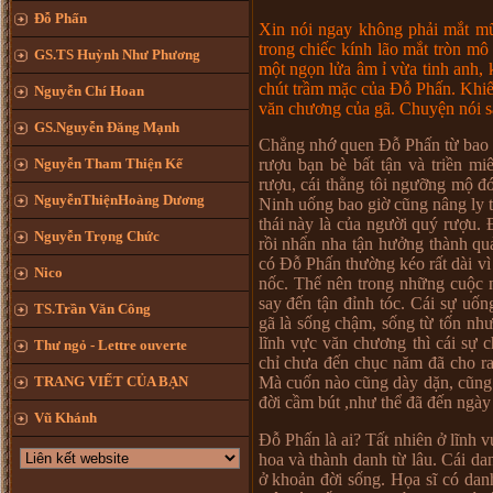
Đỗ Phấn
Xin nói ngay không phải mắt mũi
trong chiếc kính lão mắt tròn mô
GS.TS Huỳnh Như Phương
một ngọn lửa âm ỉ vừa tinh anh,
chút trầm mặc của Đỗ Phấn. Khiếm
Nguyễn Chí Hoan
văn chương của gã. Chuyện nói s
GS.Nguyễn Đăng Mạnh
Chẳng nhớ quen Đỗ Phấn từ bao g
Nguyễn Tham Thiện Kế
rượu bạn bè bất tận và triền m
rượu, cái thằng tôi ngưỡng mộ 
NguyễnThiệnHoàng Dương
Ninh uống bao giờ cũng nâng ly t
thái này là của người quý rượu.
Nguyễn Trọng Chức
rồi nhẩn nha tận hưởng thành qu
có Đỗ Phấn thường kéo rất dài vì
Nico
nốc. Thế nên trong những cuộc n
say đến tận đỉnh tóc. Cái sự uố
TS.Trần Văn Công
gã là sống chậm, sống từ tốn nh
lĩnh vực văn chương thì cái sự
Thư ngỏ - Lettre ouverte
chỉ chưa đến chục năm đã cho ra
TRANG VIẾT CỦA BẠN
Mà cuốn nào cũng dày dặn, cũng 
đời cầm bút ,như thể đã đến ngà
Vũ Khánh
Đỗ Phấn là ai? Tất nhiên ở lĩnh v
hoa và thành danh từ lâu. Cái da
ở khoản đời sống. Họa sĩ có dan