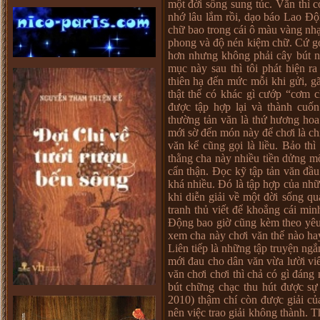
một đời sống sung túc. Văn thì 
nhớ lâu lắm rồi, dạo báo Lao Độ
chữ bao trong cái ô màu vàng nh
phong và độ nén kiệm chữ. Cứ gọ
hơn nhưng không phải cây bút 
mục này sau thì tôi phát hiện 
thiên hạ đến mức mỗi khi gửi, g
thật thế có khác gì cướp “cơm 
được tập hợp lại và thành cuố
thường tản văn là thứ hương hoa 
mới sờ đến món này để chơi là c
văn kể cũng gọi là liều. Bảo th
thằng cha này nhiều tiền dửng mỡ
cẩn thận. Đọc kỹ tập tản văn đầu 
khá nhiều. Đó là tập hợp của nhữ
khi diễn giải về một đời sống q
tranh thủ viết để khoắng cái mi
Động bao giờ cũng kèm theo yêu
xem cha này chơi văn thế nào hay 
Liên tiếp là những tập truyện ngắn
mới đau cho dân văn vừa lười viết
văn chơi chơi thì chả có gì đáng
bút chững chạc thu hút được sự 
2010) thậm chí còn được giải củ
nên việc trao giải không thành. T