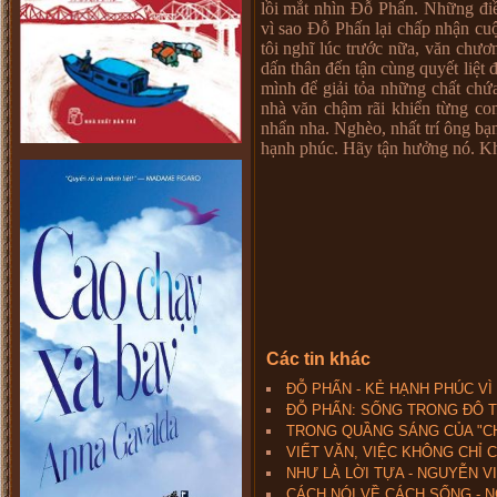
lồi mắt nhìn Đỗ Phấn. Những điề
vì sao Đỗ Phấn lại chấp nhận cu
tôi nghĩ lúc trước nữa, văn chư
dấn thân đến tận cùng quyết liệt
mình để giải tỏa những chất chứ
nhà văn chậm rãi khiển từng co
nhẩn nha. Nghèo, nhất trí ông b
hạnh phúc. Hãy tận hưởng nó. 
Các tin khác
ĐỖ PHẤN - KẺ HẠNH PHÚC VÌ
ĐỖ PHẤN: SỐNG TRONG ĐÔ TH
TRONG QUẦNG SÁNG CỦA "CH
VIẾT VĂN, VIỆC KHÔNG CHỈ 
NHƯ LÀ LỜI TỰA - NGUYỄN V
CÁCH NÓI VỀ CÁCH SỐNG - 