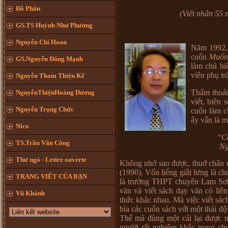
Đỗ Phấn
(Viết nhân 55
GS.TS Huỳnh Như Phương
Nguyễn Chí Hoan
Năm 1992, 
cuốn
Muốn 
GS.Nguyễn Đăng Mạnh
làm chủ bi
viên phụ t
Nguyễn Tham Thiện Kế
Thấm thoát
NguyễnThiệnHoàng Dương
viết, biên
Nguyễn Trọng Chức
cuốn làm c
ấy vẫn là 
Nico
“
C
TS.Trần Văn Công
Ng
Thư ngỏ - Lettre ouverte
Không nhớ sao được, thuở chân 
(1990). Vốn liếng giắt lưng là c
TRANG VIẾT CỦA BẠN
là trường THPT chuyên Lam Sơn,
văn và viết sách dạy văn có liê
Vũ Khánh
thức khác nhau. Mà việc viết sách 
bìa các cuốn sách với một thái 
Thế mà đùng một cái lại được mờ
người rất nghiêm khắc trong c