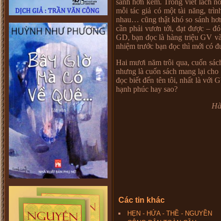
sánh hơn kém. Trong viết lách n
mỗi tác giả có một tài năng, trì
nhau… cũng thật khó so sánh hơ
cần phải vươn tới, đạt được – đó
GD, bạn đọc là hàng triệu GV và
nhiệm trước bạn đọc thì mới có đ
Hai mươi năm trôi qua, cuốn sách
nhưng là cuốn sách mang lại cho t
đọc biết đến tên tôi, nhất là với
hạnh phúc hay sao?
Hà
Các tin khác
HẸN - HỨA - THỀ - NGUYỀN