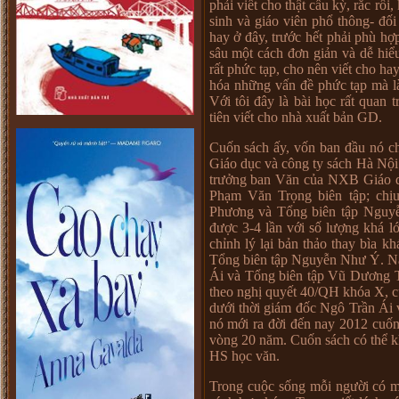
phải viết cho thật cầu kỳ, rắc rố
sinh và giáo viên phổ thông- đố
hay ở đây, trước hết phải phù hợp
sâu một cách đơn giản và dễ hi
rất phức tạp, cho nên viết cho ha
hóa những vấn đề phức tạp mà l
Với tôi đây là bài học rất quan
tiên viết cho nhà xuất bản GD.
Cuốn sách ấy, vốn ban đầu nó ch
Giáo dục và công ty sách Hà Nội.
trưởng ban Văn của NXB Giáo dụ
Phạm Văn Trọng biên tập; chịu
Phương và Tổng biên tập Nguy
được 3-4 lần với số lượng khá l
chỉnh lý lại bản thảo thay bìa
Tổng biên tập Nguyễn Như Ý. Nă
Ái và Tổng biên tập Vũ Dương 
theo nghị quyết 40/QH khóa X, cuố
dưới thời giám đốc Ngô Trần Ái 
nó mới ra đời đến nay 2012 cuốn 
vòng 20 năm. Cuốn sách có thể k
HS học văn.
Trong cuộc sống mỗi người có mộ