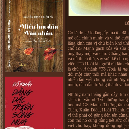
Bì
Có lẽ do sự lo lắng ấy mà tôi đã p
mê của chính mình; và vì thế cuối
lăng kính của vị chủ biên khó tín
chỗ GS Mạnh gạch xóa và sửa c
ông thay một vài chữ. Chẳng hạn,
và rất thích thú, say sưa kể cho
viết: “Tô Hoài là người rất lắm 
là chữ
vui
thành
“
Tô Hoài là ngư
đổi một chữ thôi mà khác nhau 
nhiều lần viết chung với những 
mình, dần dần trưởng thành và lớn
Những năm tháng gần đây, khi đ
sách, tôi vẫn nhớ về những trang 
học mà GS Mạnh đã từng tâm sự 
Tuân, Xuân Diệu, Hoài Thanh, C
vì thế phải cố gắng đến tận cùng,
con thỏ nó cũng dùng hết sức củ
viết cho hay, không đồng nghĩa 