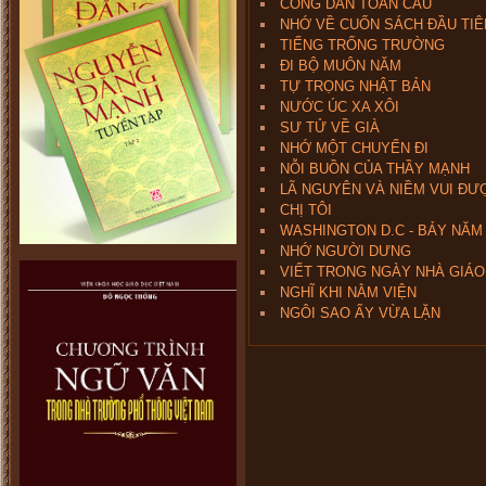
CÔNG DÂN TOÀN CẦU
NHỚ VỀ CUỐN SÁCH ĐẦU TIÊ
TIẾNG TRỐNG TRƯỜNG
ĐI BỘ MUÔN NĂM
TỰ TRỌNG NHẬT BẢN
NƯỚC ÚC XA XÔI
SƯ TỬ VỀ GIÀ
NHỚ MỘT CHUYẾN ĐI
NỖI BUỒN CỦA THẦY MẠNH
LÃ NGUYÊN VÀ NIỀM VUI ĐƯ
CHỊ TÔI
WASHINGTON D.C - BẢY NĂM 
NHỚ NGƯỜI DƯNG
VIẾT TRONG NGÀY NHÀ GIÁO
NGHĨ KHI NẰM VIỆN
NGÔI SAO ẤY VỪA LẶN