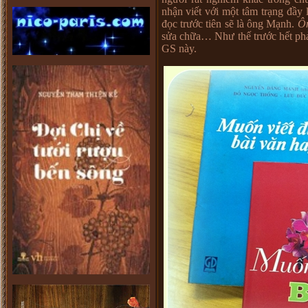
nhận viết với một tâm trạng đầy 
đọc trước tiên sẽ là ông Mạnh.
Ô
sửa chữa… Như thế trước hết phả
GS này.