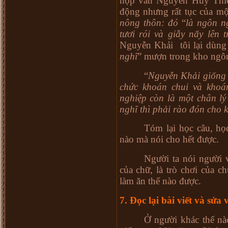
hợp văn Nguyễn Huy Thiệp
động nhưng rất tục của mộ
nông thôn: đó
“
là ngôn n
tươi rói và giẫy nẩy lên 
Nguyễn Khải tôi lại dùng
nghĩ
” mượn trong kho ngôn
“
Nguyễn Khải giống 
chức khoán chui và khoán
nghiệp còn là một chân l
nghĩ thì phải rào đón cho k
Tóm lại học câu, họ
nào mà nói cho hết được.
Người ta nói người 
của chữ, là trò chơi của c
làm ăn thế nào được.
7. Đọc lại bài viết và sửa 
Ở người khác thế nào