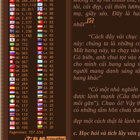
tài, cái đẹp, cái thiên lươ
mạ, giầy xéo. Đấy là hạ
[5]
nhất
”
.
“
Cách đây vài chục 
này: chúng ta là những c
Mất hang này, ta chạy vào
Có biến, anh chui tọt vào 
cho mình cái hang sáng 
người mang danh sáng tá
hang khác
”
“
Có một nhà nghiên 
được lành mạnh (Câu thơ
môi gần
”
). Chao ôi! Vậy 
có những tâm hồn chưa đượ
đẹp một cách thật là lành
c. Học hỏi và tích lũy vốn