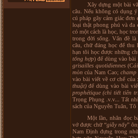
Xây dựng một bài vă
câu. Nếu không có dụng ý 
cú pháp gây cảm giác đơn đ
loại thật phong phú và đa
có một cách là học, học tro
trong đời sống. Vấn đề là
câu, chữ đáng học để thu 
hạn tôi học được những ch
tổng hợp
) để dùng vào bài
grisailles quotidiennes
(C
á
mòn
của Nam Cao;
champ 
vào bài viết về cơ chế củ
thuật)
để dùng vào bài viế
prophétique (chi tiết tiên t
Trọng Phụng .v.v... Tất nh
sách của Nguyễn Tuân, Tô
Một lần, nhân đọc b
vớ được chữ “
giẫy nẩy
” ôn
Nam Định đựng trong nhữn