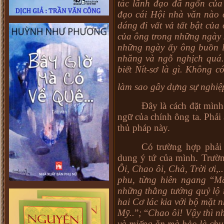
tác lãnh đạo đã ngốn của 
đạo cái Hội nhà văn nào 
dáng đi vất vả tất bật của
của ông trong những ngày s
những ngày ấy ông buồn l
nhăng và ngỗ nghịch quá. 
biết Nít-sơ là gì. Không c
làm sao gây dựng sự nghiệ
Đây là cách đặt mình
ngữ của chính ông ta. Phải
thủ pháp này.
Có trường hợp phải 
dung ý tứ của mình. Trườ
Ôi, Chao ôi, Chà, Trời ơi,.
phu, từng hiên ngang
“
Mắ
những thằng tướng quỷ lộ 
hai Cơ lác kia với bộ mặt 
Mỹ..
”
;
“
Chao ôi! Vậy thì n
và miếng ăn mà bảo là chu