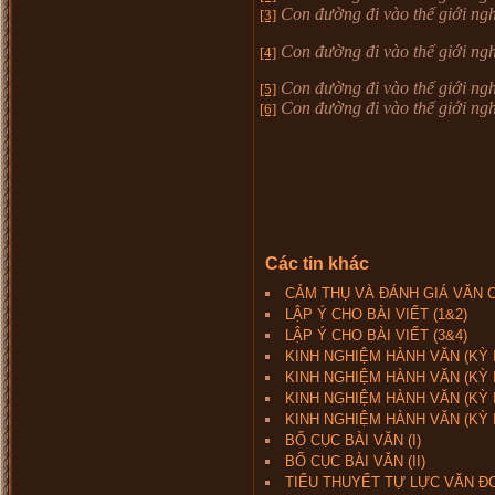
Con đường đi vào thế giới ngh
[3]
Con đường đi vào thế giới ngh
[4]
Con đường đi vào thế giới ngh
[5]
Con đường đi vào thế giới ngh
[6]
Các tin khác
CẢM THỤ VÀ ĐÁNH GIÁ VĂN
LẬP Ý CHO BÀI VIẾT (1&2)
LẬP Ý CHO BÀI VIẾT (3&4)
KINH NGHIỆM HÀNH VĂN (KỲ I
KINH NGHIỆM HÀNH VĂN (KỲ I
KINH NGHIỆM HÀNH VĂN (KỲ II
KINH NGHIỆM HÀNH VĂN (KỲ I
BỐ CỤC BÀI VĂN (I)
BỐ CỤC BÀI VĂN (II)
TIỂU THUYẾT TỰ LỰC VĂN Đ