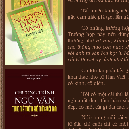
Tất nhiên không nên
gây cảm giác giả tạo, lên gâ
Có những trường hợp
Trường hợp này nên dùn
thường như
vớ vẩn, Xôm t
cho thằng nào con nào; khó
với anh ta vẫn bia bọt lu b
cái lý thuyết ấy hình như là 
Có khi lại phải lấy 
khai thác kho từ Hán Việt,
cổ kính,
cổ điển.
Tôi có một cái thú l
nghĩa rất đúc, tính hàm sú
đẹp, có một cái gì đài các, 
Nói chung mỗi bài v
từ đầu chí cuối chỉ có mộ