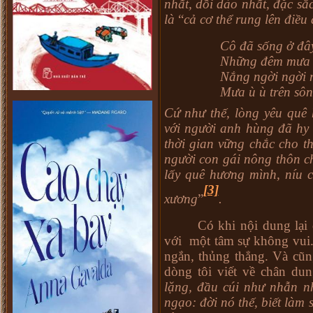
nhất, dồi dào nhất, đặc sắ
là
“
cả cơ thể rung lên điều 
Cô đã sống ở đâ
Những đêm mưa 
Nắng ngời ngời 
Mưa ù ù trên sôn
Cứ như thế, lòng yêu quê 
với
người anh hùng đã hy 
thời gian vững chắc cho th
người con gái nông thôn c
lấy quê hương mình, níu c
[3]
xương
”
.
Có khi nội dung lại 
với một tâm sự không vui.
ngắn, thủng thẳng. Và cũn
dòng tôi viết về chân d
lặng, đầu cúi như nhẫn n
ngạo: đời nó thế, biết làm