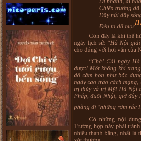
Đi nhanh, đi nh
Chiến trường đã 
Đầy núi đầy sôn
[1
Đèn ta đã mọc
Còn đây là khí thế 
ngày lịch sử: “
Hà Nội giải
cho đúng với hơi văn của 
“
Chà! Cái ngày Hà 
được! Một không khí trang
đô căm hờn như bốc dựng
ngày cao trào cách mạng, 
trị thủy và trị Mỹ! Hà Nội 
Pháp, đuổi Nhật, giờ đây
phăng đi
“
những rơm rác 
Có những nội dung l
Trường hợp này phải tránh
nhiều thanh bằng, nhất là 
xót thương.