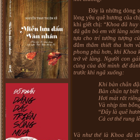
Đây là những dòng t
lòng yêu quê hương của chị 
khi giết chị: “
Khoa đã huy đ
đã gắn bó em với làng xóm 
tựa cho trí tưởng tượng c
đằm thắm thiết tha hơn v
phong phú hơn, khi Khoa kí
trở về làng. Người con gá
cùng của đời mình để đánh
trước khi ngã xuống:
Khi bàn chân đặt
Bàn chân tự biết
Hơi mát rất riên
Và nhịp tim bỗn
“
Đây là quê hươ
Cả cơ thể rung lê
Và như thế là Khoa đã tì