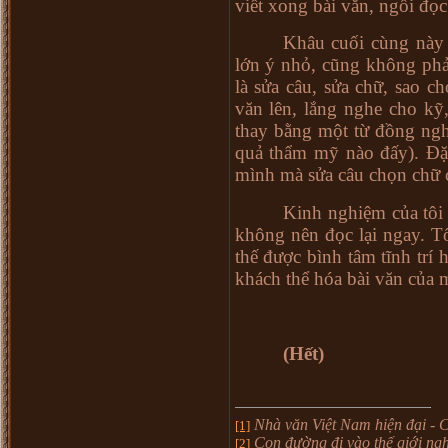
viết xong bài văn, ngồi đọc 
Khâu cuối cùng này 
lớn ý nhỏ, cũng không phải
là sửa câu, sửa chữ, sao c
văn lên, lắng nghe cho kỹ,
thay bằng một từ đồng nghĩ
quả thẩm mỹ nào đấy). Đặc 
mình mà sửa câu chọn chữ c
Kinh nghiệm của tôi 
không nên đọc lại ngay. Tố
thế được bình tâm tĩnh trí
khách thể hóa bài văn của 
(Hết)
Nhà văn Việt
Nam
hiện đại - 
[1]
Con đường đi vào thế giới ngh
[2]