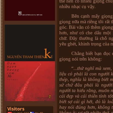
thế nên có nhiều giọng chu
nhiều nhạc cụ vậy.
Bên cạnh mấy giọng 
giọng nữa mà riêng tôi rất 
góc. Bài văn có thêm giọng
hơn, như có che dấu một
chữ. Đây thường là chỗ ngư
yêu ghét, khinh trọng của 
Chẳng biết bạn đọc 
giọng nói trên không:
“...
thử nghĩ mà xem, 
liệu có phải là con người
thép, nghĩa là không biết m
sứ chứ đâu phải là ngườ
người ta hiểu rằng, muốn nê
cái đẹp và cái thiên tính t
biết sợ cái gì hết, đó là l
hay nói đúng hơn, không t
không ít: sợ rất nhiều thứ,