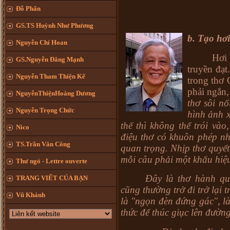
Đỗ Phấn
GS.TS Huỳnh Như Phương
b. Tạo hơ
Nguyễn Chí Hoan
Hơi
GS.Nguyễn Đăng Mạnh
truyền đạt
Nguyễn Tham Thiện Kế
trong thơ 
phải ngắn,
NguyễnThiệnHoàng Dương
thơ sôi nổ
Nguyễn Trọng Chức
hình ảnh x
thế thì không thể trói vào
Nico
điệu thơ có khuôn phép nh
TS.Trần Văn Công
quan trọng. Nhịp thơ quyết
mỗi câu phải một khẩu hiệu
Thư ngỏ - Lettre ouverte
Đây là thơ hành qu
TRANG VIẾT CỦA BẠN
cũng thường trở đi trở lại
Vũ Khánh
là "ngọn đèn đứng gác", là
thức để thúc giục lên đườn