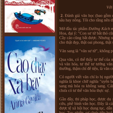
Với
2
. Đánh giá văn học (bao gồm c
sâu hay nông. Tôi cho rằng nên 
Mở đầu tác phẩm
Đường Kách 
Hoa, đại ý: "Con sư tử bắt thỏ cũ
Cầy cáo cũng bắt được. Nhưng sư
cho thật đẹp, thật oai phong, thật
Văn sang là "văn sư tử", không p
Qua văn, có thể thấy tư thế của n
và văn hóa, tư thế tư tưởng văn
thường, thậm chí đê tiện, là văn c
Có người viết văn chỉ lo bị người 
nghĩa là khoe chữ nghĩa "uyên b
sang mà hóa ra không sang. Cái
chưa có tư thế văn hóa thực sự.
Gần đây, thi pháp học, được du 
cứu, phê bình văn học. Đây là cá
được tệ xã hội học dung tục, dẫn 
học. Tuy nhiên, sự chưa tiêu hoá