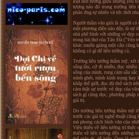
loạt liên tưởng giữa những yếu 
tượng nào đó trong trường liên
phản ứng tự nhiên và tức thời nh
Người thẩm văn giỏi là người có
một phương diện nào đấy, là sự d
nhà phê bình với những vẻ đẹp c
trong bài thơ của Tản Đà ("
Vèo t
khác muốn giảng một câu cũng k
không có gì để liên tưởng cả.
Trường liên tưởng thẩm mỹ, xét
sống lâu, cứ đi nhiều, đọc nhiều
sống của mình, rung cảm sâu sắc
mình ghét, mình kính trọng hay 
khắp thế giới, đọc đủ thứ sách t
cảm thật sự trước vẻ đẹp của văn
sách gì cũng đọc, phương pháp n
giá trị.
Do trường liên tưởng thẩm mỹ ở
trước các giá trị nghệ thuật cũng
mà phong cách bình văn của nhữ
Viên thiên về liên tưởng trí thức
thiên về liên tưởng đến những t
thế giản dị, dễ hiểu. Ông là ngư