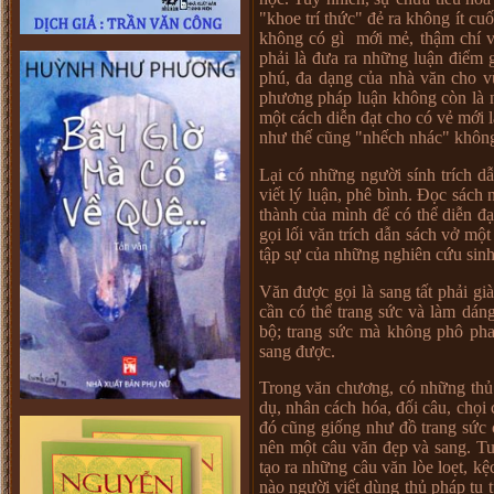
"khoe trí thức" đẻ ra không ít cu
không có gì mới mẻ, thậm chí 
phải là đưa ra những luận điểm g
phú, đa dạng của nhà văn cho v
phương pháp luận không còn là n
một cách diễn đạt cho có vẻ mới l
như thế cũng "nhếch nhác" không 
Lại có những người sính trích dẫ
viết lý luận, phê bình. Đọc sách 
thành của mình để có thể diễn đạ
gọi lối văn trích dẫn sách vở một
tập sự của những nghiên cứu sinh
Văn được gọi là sang tất phải gi
cần có thể trang sức và làm dá
bộ; trang sức mà không phô pha
sang được.
Trong văn chương, có những thủ p
dụ, nhân cách hóa, đối câu, chọ
đó cũng giống như đồ trang sức 
nên một câu văn đẹp và sang. Tu
tạo ra những câu văn lòe loẹt, k
nào người viết dùng thủ pháp tu 