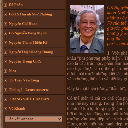
Đỗ Phấn
GS.Nguyễn 
khoa Ngữ v
GS.TS Huỳnh Như Phương
những cây 
70 của thế 
Nguyễn Chí Hoan
giả-tác ph
những ý ki
GS.Nguyễn Đăng Mạnh
ông thì ít
Nguyễn Tham Thiện Kế
paris.com x
NguyễnThiệnHoàng Dương
1
. Viết ph
khâu "phi phương pháp luận". Th
Nguyễn Trọng Chức
nào là cấu trúc học, phân tâm h
nào học được là có thể phân bi
Nico
nước mắt trước những kiệt tác, n
văn chương thế nào và biết lấy gì
TS.Trần Văn Công
Đây là một hiện tượng "thần bí", 
Thư ngỏ - Lettre ouverte
Có thể diễn tả cái cơ chế của p
TRANG VIẾT CỦA BẠN
như thế này chăng: Trong tâm hồ
thành từ khi lọt lòng mẹ (thậm 
Vũ Khánh
bởi những tác động của môi trườn
trường văn hóa, tiếp xúc sách v
Đứng trước một bức tranh đẹp, m