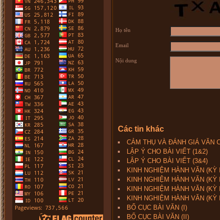
Họ tên
Email
Nội dung
Các tin khác
CẢM THỤ VÀ ĐÁNH GIÁ VĂN
LẬP Ý CHO BÀI VIẾT (1&2)
LẬP Ý CHO BÀI VIẾT (3&4)
KINH NGHIỆM HÀNH VĂN (KỲ I
KINH NGHIỆM HÀNH VĂN (KỲ I
KINH NGHIỆM HÀNH VĂN (KỲ II
KINH NGHIỆM HÀNH VĂN (KỲ I
BỐ CỤC BÀI VĂN (I)
BỐ CỤC BÀI VĂN (II)