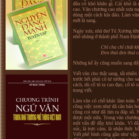
đâu có khó khăn gì. Cái khó là
cao. Văn chương cao nhất xưa nay
dùng một cách kín đáo. Làm văn
mới là sang.
Ngày xưa, nhà thơ Tú Xương từng
nhố nhăng ở thành phố Nam Địn
Chí cha chí chát k
Đen thủi đen thui c
Những kể ấy cũng muốn sang đấy
Viết văn cho thật sang, tất nhiên
trước hết phải có tư tưởng cho s
cách, dù cố tỏ ra cao đạo, cố tỏ 
trang viết.
Làm văn có chỗ khác làm toán. N
công việc xem như đã căn bản hoàn
cũng coi như đã tìm ra đáp số. 
được một nửa. Trong văn chương,
một vấn đề đầy khó khăn. Vì đây
xúc, là trực cảm, là nhận thức b
Viết phê bình cũng gần như vậy.