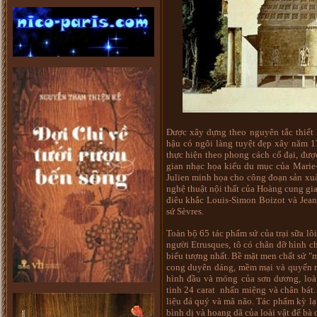
Được xây dựng theo nguyên tắc thiết k
hậu có ngôi làng tuyệt đẹp xây năm 17
thực hiện theo phong cách cổ đại, đư
gian nhạc họa kiểu du mục của Marie-A
Julien minh họa cho công đoạn sản xuất 
nghệ thuật nội thất của Hoàng cung gia
điêu khắc Louis-Simon Boizot và Jea
sứ Sèvres.
Toàn bộ 65 tác phẩm sứ của trại sữa lô
người Etrusques, tô có chân đỡ hình c
biểu tượng nhất. Bề mặt men chất sứ "
cong duyên dáng, mềm mại và quyến 
hình đầu và móng của sơn dương, loài
tinh 24 carat nhấn miệng và chân bát.
liệu đá quý và mã não. Tác phẩm kỳ lạ
bình dị và hoang dã của loài vật để b