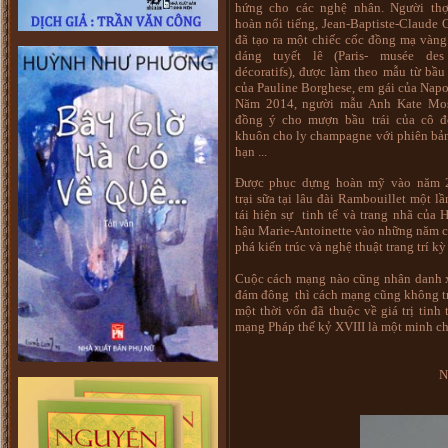
hứng cho các nghệ nhân. Người th
hoàn nổi tiếng, Jean-Baptiste-Claude 
đã tạo ra một chiếc cốc đồng mạ vàng
dáng tuyết lê (Paris- musée des
décoratifs), được làm theo mẫu từ bầu
của Pauline Borghese, em gái của Napo
Năm 2014, người mẫu Anh Kate Mo
đồng ý cho mượn bầu trái của cô đ
khuôn cho ly champagne với phiên bản
hạn ...
Được phục dựng hoàn mỹ vào năm 
trại sữa tại lâu đài Rambouillet một l
tái hiện sự tinh tế và trang nhã của 
hậu Marie-Antoinette vào những năm cu
phá kiến trúc và nghệ thuật trang trí kỳ
Cuộc cách mạng nào cũng nhân danh xâ
đám đông thì cách mạng cũng không trá
một thời vốn đã thuộc về giá trị tinh
mạng Pháp thế kỷ XVIII là một minh c
N