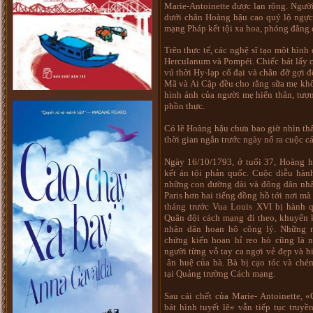
Marie-Antoinette được lan rộng. Ngườ
dưới chân Hoàng hậu cao quý lộ ngực
mạng Pháp kết tội xa hoa, phóng đãng 
Trên thực tế, các nghệ sĩ tạo một hìn
Herculanum và Pompéi. Chiếc bát lấy c
vú thời Hy-lạp cổ đại và chân đỡ gợi 
Mã và Ai Cập đều cho rằng sữa mẹ khô
hình ảnh của người mẹ hiến thân, tượn
phồn thực.
Có lẽ Hoàng hậu chưa bao giờ nhìn thấ
thời gian ngắn trước ngày nổ ra cuộc 
Ngày 16/10/1793, ở tuổi 37, Hoàng h
kết án tội phản quốc. Cuộc diễu hàn
những con đường dài và đông dân nhấ
Paris hơn hai tiếng đồng hồ tới nơi m
tháng trước Vua Louis XVI bị hành q
Quân đội cách mạng đi theo, khuyến 
nhân dân hoan hô công lý. Những 
chứng kiến hoan hỉ reo hò cũng là 
người từng vỗ tay ca ngợi vẻ đẹp và b
ân huệ của bà. Bà bị cạo tóc và ché
tại Quảng trường Cách mạng.
Sau cái chết của Marie- Antoinette, «
bát hình tuyết lê» vẫn tiếp tục truyề