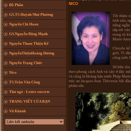
NICO
Đỗ Phấn
GS.TS Huỳnh Như Phương
Tới thăm n
tinh xảo, n
Nguyễn Chí Hoan
trắng ngần 
sắp rơi vào
GS.Nguyễn Đăng Mạnh
trong tủ kí
Marie-Antoi
Nguyễn Tham Thiện Kế
Chuyện kể 
giỏi. Vì đặ
NguyễnThiệnHoàng Dương
công tước D
Nguyễn Trọng Chức
Sở hữu tòa 
theo phong cách Anh và xây ở đây một
Nico
và cũng là Hoàng hậu nước Pháp Marie-A
trúc sư Jacques-Jean Thévenin bắt đầu
TS.Trần Văn Công
phẩm sữa.
Thư ngỏ - Lettre ouverte
TRANG VIẾT CỦA BẠN
Vũ Khánh