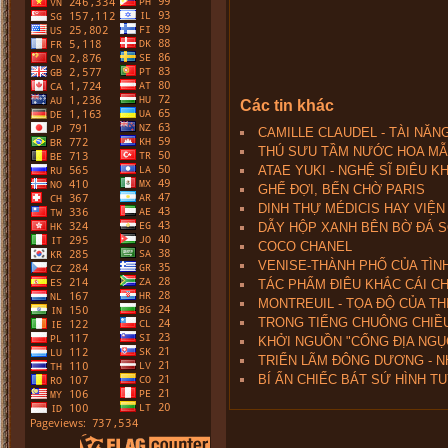
Các tin khác
CAMILLE CLAUDEL - TÀI NĂN
THÚ SƯU TẦM NƯỚC HOA MẪ
ATAE YUKI - NGHỆ SĨ ĐIÊU K
GHẾ ĐỢI, BẾN CHỜ PARIS
DINH THỰ MÉDICIS HAY VIỆ
DẪY HỘP XANH BÊN BỜ ĐÁ 
COCO CHANEL
VENISE-THÀNH PHỐ CỦA TÌN
TÁC PHẨM ĐIÊU KHẮC CÁI C
MONTREUIL - TỌA ĐỘ CỦA 
TRONG TIẾNG CHUÔNG CHIỀ
KHỞI NGUỒN "CỔNG ĐỊA NGỤ
TRIỂN LÃM ĐÔNG DƯƠNG - 
BÍ ẨN CHIẾC BÁT SỨ HÌNH 