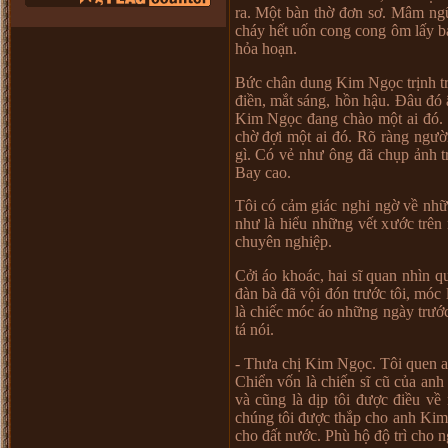
ra. M
ộ
t bàn th
ờ
đ
ơ
n s
ơ
. Mâm ng
cháy h
ế
t u
ố
n cong cong ôm l
ấ
y b
h
ỏ
a ho
ạ
n.
B
ứ
c chân dung Kim Ng
ọ
c tr
ị
nh t
đi
ề
n, m
ắ
t sáng, h
ồ
n h
ậ
u. Đâu đó
Kim Ng
ọ
c đang chào m
ộ
t ai đó
ch
ờ
đ
ợ
i m
ộ
t ai đó. Rõ ràng ng
ườ
gì. Có v
ẻ
nh
ư
ông đã ch
ụ
p
ả
nh t
Bay cao.
Tôi có c
ả
m giác nghi ng
ờ
v
ề
nh
ữ
nh
ư
là hi
ể
u nh
ữ
ng v
ế
t x
ướ
c trên
chuyên nghi
ệ
p.
C
ở
i áo khoác, hai sĩ quan nhìn q
đàn bà đã v
ộ
i đón tr
ướ
c tôi, móc 
là chi
ế
c móc áo nh
ữ
ng ngày tr
ướ
tá nói.
- Th
ư
a ch
ị
Kim Ng
ọ
c. Tôi quen a
Chi
ể
n v
ố
n là chi
ế
n sĩ cũ c
ủ
a an
và cũng là d
ị
p tôi đ
ượ
c đi
ề
u v
ề
chúng tôi đ
ượ
c th
ắ
p cho anh Ki
cho đ
ấ
t n
ướ
c. Phù h
ộ
đ
ộ
trì cho n