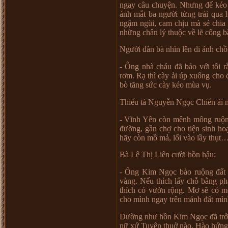
ngay câu chuy
ệ
n. Nh
ư
ng đ
ể
kéo 
ánh m
ắ
t ba ng
ườ
i t
ừ
ng tr
ả
i qua 
ng
ậ
m ngùi, cam ch
ị
u mà s
ẻ
chia 
nh
ữ
ng chân lý thu
ộ
c v
ề
l
ẽ
công b
Ng
ườ
i đàn bà nhìn lên di
ả
nh ch
ồ
- Ông nhà cháu đã b
ả
o v
ớ
i tôi r
r
ơ
m. R
ạ
thì cày
ả
i úp xu
ố
ng cho 
bò tăng s
ứ
c cày kéo mùa v
ụ
.
Thi
ế
u tá Nguy
ễ
n Ng
ọ
c Chi
ể
n ái 
- Vĩnh Yên còn mênh mông ru
ộ
đ
ườ
ng, g
ầ
n ch
ợ
cho ti
ệ
n sinh ho
hãy còn m
ồ
m
ả
, l
ố
i vào l
ầ
y th
ụ
t
Bà Lê Th
ị
Liên c
ườ
i h
ồ
n h
ậ
u:
- Ông Kim Ng
ọ
c b
ả
o ru
ộ
ng đ
ấ
t
vàng. N
ế
u thích l
ấ
y ch
ỗ
b
ằ
ng ph
thích có v
ườ
n r
ộ
ng. M
ơ
s
ẽ
có m
cho mình ngay trên m
ả
nh đ
ấ
t mìn
D
ườ
ng nh
ư
h
ồ
n Kim Ng
ọ
c đã tr
n
ữ
x
ứ
Tuyên thu
ở
nào. Hào h
ứ
ng