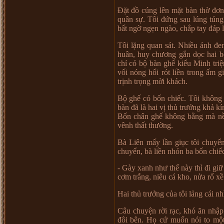
Đ
ặ
t đ
ồ
cúng lên m
ặ
t bàn th
ờ
đ
ơ
n
quân s
ự
. Tôi đ
ứ
ng sau lúng túng
b
ấ
t ng
ờ
ng
ẹ
n ngào, ch
ắ
p tay đáp l
Tôi l
ặ
ng quan sát. Nhi
ề
u
ả
nh đen
huân, huy ch
ươ
ng g
ắ
n d
ọ
c hai 
ch
ỉ
có b
ộ
bàn gh
ế
ki
ể
u Minh tri
ệ
v
ố
i nóng h
ổ
i rót li
ề
n trong
ấ
m g
tr
ị
nh tr
ọ
ng m
ờ
i khách.
B
ộ
gh
ế
có b
ố
n chi
ế
c. Tôi không
bàn đã là hai v
ị
th
ủ
tr
ưở
ng kh
ả
kín
B
ố
n chân gh
ế
không b
ằ
ng mà n
vênh th
ấ
t th
ườ
ng.
Bà Liên m
ấ
y l
ầ
n gi
ụ
c tôi chuy
ể
chuy
ể
n, bà li
ề
n nhón ba b
ố
n chi
ế
- Gày xanh nh
ư
th
ế
này thì đi gi
ữ
c
ơ
m tr
ắ
ng, niêu cá kho, n
ử
a r
ổ
x
ề
Hai th
ủ
tr
ưở
ng c
ủ
a tôi l
ả
ng cái nh
Câu chuy
ệ
n r
ờ
i r
ạ
c, khó ăn nh
ậ
p
đôi bên. H
ọ
c
ứ
mu
ố
n nói to m
ộ