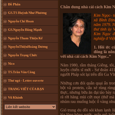
Đỗ Phấn
Chân dung nhà cải cách Kim N
GS.TS Huỳnh Như Phương
Kim Ng
ọ
c- t
xã Bình Đ
ị
n
Nguyễn Chí Hoan
năm 1979.
N
th
ư
t
ỉ
nh
ủ
y 
GS.Nguyễn Đăng Mạnh
Kim Ng
ọ
c đ
Nguyễn Tham Thiện Kế
nghi
ệ
p
ở
Vi
ệ
NguyễnThiệnHoàng Dương
1. H
ồ
i
ứ
c c
đông là nôn
Nguyễn Trọng Chức
v
ớ
i nhà c
ả
i cách Kim Ng
ọ
c.
Nico
Năm 1980, r
ằ
m tháng Giêng, tôi,
luy
ệ
n chi
ế
n sĩ m
ớ
i - S
ư
đoàn 411
TS.Trần Văn Công
ng
ườ
i Pháp sót l
ạ
i trên đ
ồ
i Ga Vĩ
Thư ngỏ - Lettre ouverte
Nh
ữ
ng c
ơ
n đói qu
ằ
n qu
ạ
i
ẩ
n tro
b
ộ
t và protein, c
ấ
u xé rùng rùng
TRANG VIẾT CỦA BẠN
th
ự
c, nh
ư
ng b
ữ
a ăn đ
ạ
i táo bày r
rã r
ờ
i hăng mùi c
ứ
t m
ọ
t (th
ứ
m
Vũ Khánh
nhúm rau mu
ố
ng lu
ộ
c
ố
vàng nh
Gió trung du đ
ồ
i s
ỏ
i khan l
ạ
nh l
lúa lõng bõng n
ướ
c, m
ấ
p mô lu
ố