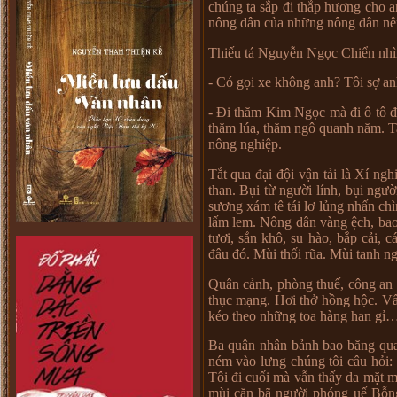
chúng ta s
ắ
p đi th
ắ
p h
ươ
ng cho 
nông dân c
ủ
a nh
ữ
ng nông dân nê
Thi
ế
u tá Nguy
ễ
n Ng
ọ
c Chi
ể
n nhì
- Có g
ọ
i xe không anh? Tôi s
ợ
an
- Đi thăm Kim Ng
ọ
c mà đi ô tô 
thăm lúa, thăm ngô quanh năm. T
nông nghi
ệ
p.
T
ắ
t qua đ
ạ
i đ
ộ
i v
ậ
n t
ả
i là Xí ngh
than. B
ụ
i t
ừ
ng
ườ
i lính, b
ụ
i ng
ườ
s
ươ
ng xám tê tái l
ơ
l
ủ
ng nh
ấ
n ch
l
ấ
m lem. Nông dân vàng
ệ
ch, bao
t
ươ
i, s
ắ
n khô, su hào, b
ắ
p c
ả
i, c
đâu đó. Mùi th
ố
i rũa. Mùi tanh n
Quân c
ả
nh, phòng thu
ế
, công an 
th
ụ
c m
ạ
ng. H
ơ
i th
ở
h
ồ
ng h
ộ
c. V
kéo theo nh
ữ
ng toa hàng han g
ỉ
Ba quân nhân b
ả
nh bao băng qua
ném vào l
ư
ng chúng tôi câu h
ỏ
i:
Tôi đi cu
ố
i mà v
ẫ
n th
ấ
y da m
ặ
t m
mùi c
ặ
n bã ng
ườ
i phóng u
ế
B
ỗ
n