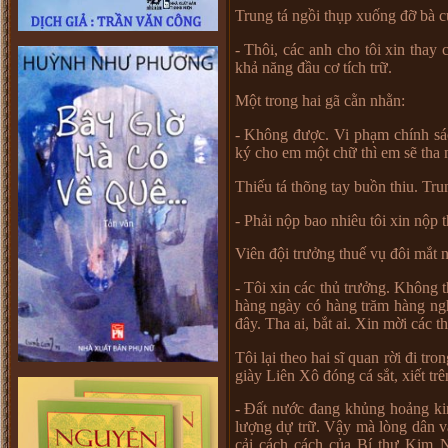
Trung tá ng
ồ
i th
ụ
p xu
ố
ng đ
ỡ
bà c
- Thôi, các anh cho tôi xin thay 
kh
ả
năng đ
ầ
u c
ơ
tích tr
ữ
.
M
ộ
t trong hai gã c
ằ
n nh
ằ
n:
- Không đ
ượ
c. Vi ph
ạ
m chính sá
ký cho em m
ộ
t ch
ữ
thì em s
ẽ
tha 
Thi
ế
u tá thõng tay bu
ồ
n thiu. Trun
- Ph
ả
i n
ộ
p bao nhiêu tôi xin n
ộ
p 
Viên đ
ộ
i tr
ưở
ng thu
ế
v
ụ
đôi m
ắ
t 
- Tôi xin các th
ủ
tr
ưở
ng. Không t
hàng ngày có hàng trăm hàng ngh
đây. Tha ai, b
ắ
t ai. Xin m
ờ
i các th
Tôi l
ạ
i theo hai sĩ quan r
ờ
i đi tron
giày Liên Xô đóng cá s
ắ
t, xi
ế
t tr
- Đ
ấ
t n
ướ
c đang kh
ủ
ng ho
ả
ng ki
l
ượ
ng d
ự
tr
ữ
. V
ậ
y mà lòng dân v
c
ả
i cách cách c
ủ
a Bí th
ư
Kim 