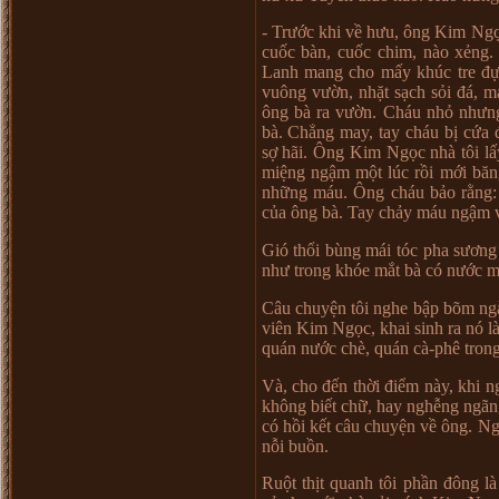
- Tr
ướ
c khi v
ề
h
ư
u, ông Kim Ng
cu
ố
c bàn, cu
ố
c chim, nào x
ẻ
ng.
Lanh mang cho m
ấ
y khúc tre đ
vuông v
ườ
n, nh
ặ
t s
ạ
ch s
ỏ
i đá, m
ông bà ra v
ườ
n. Cháu nh
ỏ
nh
ư
n
bà. Ch
ẳ
ng may, tay cháu b
ị
c
ứ
a 
s
ợ
hãi. Ông Kim Ng
ọ
c nhà tôi l
ấ
mi
ệ
ng ng
ậ
m m
ộ
t lúc r
ồ
i m
ớ
i bă
nh
ữ
ng máu. Ông cháu b
ả
o r
ằ
ng:
c
ủ
a ông bà. Tay ch
ả
y máu ng
ậ
m 
Gió th
ổ
i bùng mái tóc pha s
ươ
ng
nh
ư
trong khóe m
ắ
t bà có n
ướ
c 
Câu chuy
ệ
n tôi nghe b
ậ
p bõm ng
viên Kim Ng
ọ
c, khai sinh ra nó l
quán n
ướ
c chè, quán cà-phê tron
Và, cho đ
ế
n th
ờ
i đi
ể
m này, khi n
không bi
ế
t ch
ữ
, hay ngh
ễ
ng ngãn
có h
ồ
i k
ế
t câu chuy
ệ
n v
ề
ông. N
n
ỗ
i bu
ồ
n.
Ru
ộ
t th
ị
t quanh tôi ph
ầ
n đông là