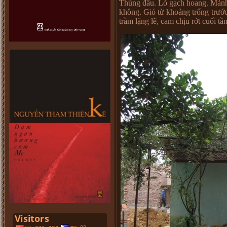
Thùng đ
ấ
u. Lò g
ạ
ch hoang. M
ả
n
không. Gió t
ừ
kho
ả
ng tr
ố
ng tr
ướ
tr
ầ
m l
ặ
ng l
ẽ
, cam ch
ị
u r
ớ
t cu
ố
i t
ầ
m