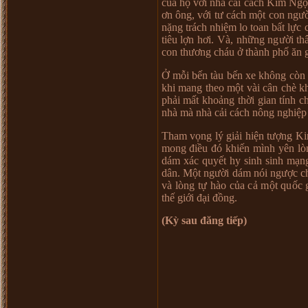
c
ủ
a h
ọ
v
ớ
i nhà c
ả
i cách Kim Ng
ọ
ơ
n ông, v
ớ
i t
ư
cách m
ộ
t con ng
ư
n
ặ
ng trách nhi
ệ
m lo toan b
ấ
t l
ự
c 
tiêu l
ợ
n h
ơ
i. Và, nh
ữ
ng ng
ườ
i th
con th
ươ
ng cháu
ở
thành ph
ố
ăn 
Ở
m
ỗ
i b
ế
n tàu b
ế
n xe không còn
khi mang theo m
ộ
t vài cân chè 
ph
ả
i m
ấ
t kho
ả
ng th
ờ
i gian tính 
nhà mà nhà c
ả
i cách nông nghi
ệ
p
Tham v
ọ
ng lý gi
ả
i hi
ệ
n t
ượ
ng K
mong đi
ề
u đó khi
ế
n mình yên lò
dám xác quy
ế
t hy sinh sinh m
ạ
n
dân. M
ộ
t ng
ườ
i dám nói ng
ượ
c c
và lòng t
ự
hào c
ủ
a c
ả
m
ộ
t qu
ố
c 
th
ế
gi
ớ
i đ
ạ
i đ
ồ
ng.
(Kỳ sau đăng tiếp)