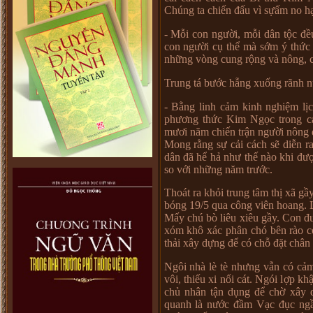
Chúng ta chi
ế
n đ
ấ
u vì s
ự
ấ
m no h
- M
ỗ
i con ng
ườ
i, m
ỗ
i dân t
ộ
c đ
ề
con ng
ườ
i c
ụ
th
ể
mà s
ớ
m ý th
ứ
c
nh
ữ
ng vòng cung r
ộ
ng và nông, 
Trung tá b
ướ
c h
ẫ
ng xu
ố
ng rãnh n
-
B
ằ
ng linh c
ả
m kinh nghi
ệ
m l
ị
c
ph
ươ
ng th
ứ
c Kim Ng
ọ
c trong c
m
ươ
i năm chi
ế
n tr
ậ
n ng
ườ
i nông 
Mong r
ằ
ng s
ự
c
ả
i cách s
ẽ
di
ễ
n r
dân đã h
ể
h
ả
nh
ư
th
ế
nào khi đ
ư
so v
ớ
i nh
ữ
ng năm tr
ướ
c.
Thoát ra kh
ỏ
i trung tâm th
ị
xã g
ầ
bóng 19/5 qua công viên hoang. 
M
ấ
y chú bò liêu xiêu g
ầ
y. Con đ
xóm khô xác phân chó bên rào c
th
ả
i xây d
ự
ng đ
ể
có ch
ỗ
đ
ặ
t chân 
Ngôi nhà lè tè nh
ư
ng v
ẫ
n có c
ả
m
vôi, thi
ế
u xi n
ổ
i cát. Ngói l
ợ
p kh
ch
ủ
nhân t
ậ
n d
ụ
ng đ
ể
ch
ờ
xây 
quanh là n
ướ
c đ
ầ
m V
ạ
c đ
ụ
c ng