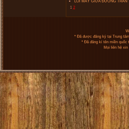
LỐI MÂY GIỮA ĐƯỜNG TRẦN
1
2
We
* Đã được đăng ký tại Trung tâ
* Đã đăng kí tên miền quốc
Mọi liên hệ xi