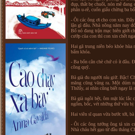
đ
ụ
p, th
ắ
t b
ẹ
chu
ố
i, nón mê đang 
phân u-rê, cu
ố
n gi
ấ
u ch
ừ
ng ba b
ố
- Ôi các ông
ơ
i cho con xin. Đây
l
ậ
n gì đâu. Nhà nông năm nay đó
B
ố
nó đang tr
ậ
n m
ạ
c biên gi
ớ
i c
c
ướ
p c
ủ
a con thì con xin ch
ế
t ng
Hai gã trung niên béo kh
ỏ
e hùa 
b
ấ
m khóa.
- Ba b
ố
n cân chè ch
ứ
có ít đâu. Đ
công qu
ỹ
.
Bà già đu ng
ườ
i níu gi
ữ
. B
ậ
c! C
măng cũng văng ra. M
ộ
t dúm n
Th
ứ
ấ
y, ai nhìn cũng bi
ế
t ngay là
Bà già ng
ồ
i b
ệ
t, ôm m
ặ
t lúc l
ắ
c 
ng
ổ
m, b
ố
c, vét nh
ữ
ng th
ứ
v
ừ
a b
ị
Hai viên sĩ quan v
ừ
a b
ướ
c t
ớ
i, bà
- Ôi các ông t
ướ
ng ông tá xin c
Nhà cháu h
ế
t g
ạ
o t
ừ
đ
ầ
u tháng C