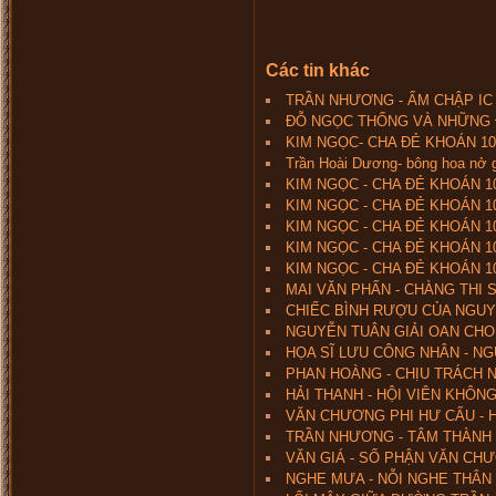
Các tin khác
TRẦN NHƯƠNG - ẨM CHẬP IC 
ĐỖ NGỌC THỐNG VÀ NHỮNG
KIM NGỌC- CHA ĐẺ KHOÁN 10 
Trần Hoài Dương- bông hoa nở 
KIM NGỌC - CHA ĐẺ KHOÁN 10 
KIM NGỌC - CHA ĐẺ KHOÁN 10 
KIM NGỌC - CHA ĐẺ KHOÁN 10
KIM NGỌC - CHA ĐẺ KHOÁN 10
KIM NGỌC - CHA ĐẺ KHOÁN 10
MAI VĂN PHẤN - CHÀNG THI 
CHIẾC BÌNH RƯỢU CỦA NGU
NGUYỄN TUÂN GIẢI OAN CHO
HỌA SĨ LƯU CÔNG NHÂN - N
PHAN HOÀNG - CHỊU TRÁCH N
HẢI THANH - HỘI VIÊN KHÔN
VĂN CHƯƠNG PHI HƯ CẤU - 
TRẦN NHƯƠNG - TÂM THÀNH 
VĂN GIÁ - SỐ PHẬN VĂN CHƯ
NGHE MƯA - NỖI NGHE THÂN