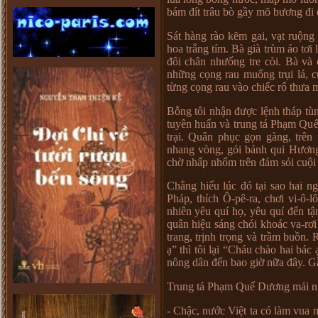
bám đít trâu bò g
ầ
y mõ b
ươ
ng đi 
Sát hàng rào k
ẽ
m gai, v
ạ
t ru
ộ
ng
hoa tr
ắ
ng tím. Bà già trùm áo t
ơ
i 
đôi chân nh
ư
ố
ng tre còi. Bà và 
nh
ữ
ng c
ọ
ng rau mu
ố
ng tr
ụ
i lá, c
t
ừ
ng c
ọ
ng rau vào chi
ế
c r
ổ
th
ư
a 
B
ỗ
ng tôi nh
ậ
n đ
ượ
c l
ệ
nh tháp tùn
tuyên hu
ấ
n và trung tá Ph
ạ
m Qu
tr
ạ
i. Quân ph
ụ
c g
ọ
n gàng, trên 
nhang vòng, gói bánh qui H
ươ
n
ch
ờ
nh
ấ
p nh
ổ
m trên đám s
ỏ
i cu
ộ
i
Ch
ẳ
ng hi
ể
u lúc đó t
ạ
i sao hai ng
Pháp, thích Ô-pê-ra, ch
ơ
i vi-ô-
nhiên yêu quí h
ọ
, yêu quí đ
ế
n t
ậ
quân hi
ệ
u sáng chói khoác va-r
ơ
trang, tr
ị
nh tr
ọ
ng và tr
ầ
m bu
ồ
n. 
ạ
” thì tôi l
ạ
i “Cháu chào hai bác
nông dân đ
ế
n bao gi
ờ
n
ữ
a đây. G
Trung tá Ph
ạ
m Qu
ế
D
ươ
ng m
ả
i 
- Ch
ậ
c, n
ướ
c Vi
ệ
t ta có làm vua 