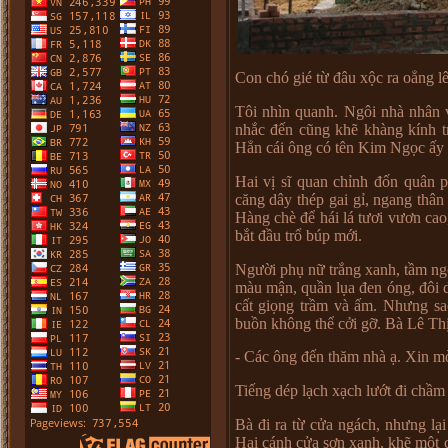
Con chó gié t
ừ
đâu x
ộ
c ra o
ẳ
ng lê
Tôi nhìn quanh. Ngôi nhà nhân 
nh
ắ
c đ
ế
n cũng kh
ẽ
khàng kính t
H
ẳ
n cái ông có tên Kim Ng
ọ
c
ấ
y
Hai v
ị
sĩ quan ch
ỉ
nh đ
ố
n quân 
căng dây thép gai g
ỉ
, ngang thân
Hàng chè đ
ể
hái lá t
ươ
i v
ươ
n cao
b
ắ
t đ
ầ
u tr
ổ
búp m
ớ
i.
Ng
ườ
i ph
ụ
n
ữ
tr
ắ
ng xanh, t
ầ
m ng
màu m
ậ
n, qu
ầ
n l
ụ
a đen óng, đôi 
c
ấ
t gi
ọ
ng tr
ầ
m và
ấ
m. Nh
ư
ng sa
bu
ồ
n không th
ể
c
ở
i g
ỡ
. Bà Lê Th
- Các ông đ
ế
n thăm nhà
ạ
. Xin m
Ti
ế
ng dép l
ạ
ch x
ạ
ch l
ướ
t đi ch
ầ
m
Bà đi ra t
ừ
c
ử
a ngách, nh
ư
ng l
ạ
i
Hai cánh c
ử
a s
ơ
n xanh, kh
ẽ
m
ộ
t 