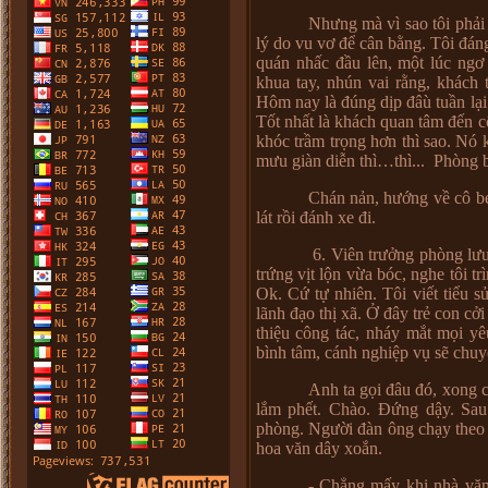
Nhưng mà vì sao tôi phải 
lý do vu vơ để cân bằng. Tôi đá
quán nhấc đầu lên, một lúc ngơ
khua tay, nhún vai rằng, khách
Hôm nay là đúng dịp đâù tuần lạ
Tốt nhất là khách quan tâm đến cô
khóc trầm trọng hơn thì sao. Nó 
mưu giàn diễn thì…thì... Phòng b
Chán nản, hướng về cô bé
lát rồi đánh xe đi.
6. Viên trưởng phòng lư
trứng vịt lộn vừa bóc, nghe tôi t
Ok. Cứ tự nhiên. Tôi viết tiểu s
lãnh đạo thị xã. Ở đây trẻ con cở
thiệu công tác, nháy mắt mọi y
bình tâm, cánh nghiệp vụ sẽ chuyể
Anh ta gọi đâu đó, xong 
lắm phết. Chào. Đứng dậy. Sau 
phòng. Người đàn ông chạy theo t
hoa văn dây xoắn.
- Chẳng mấy khi nhà văn