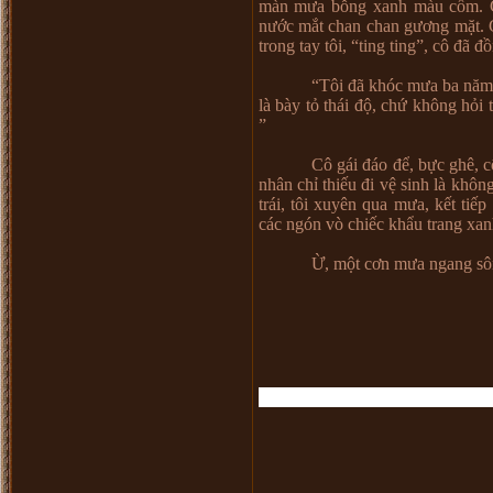
màn mưa bỗng xanh màu cốm. Cô
nước mắt chan chan gương mặt. Gi
trong tay tôi, “ting ting”, cô đã đồ
“Tôi đã khóc mưa ba năm, 
là bày tỏ thái độ, chứ không hỏi
”
Cô gái đáo để, bực ghê, 
nhân chỉ thiếu đi vệ sinh là khôn
trái, tôi xuyên qua mưa, kết ti
các ngón vò chiếc khẩu trang xan
Ừ, một cơn mưa ngang sô