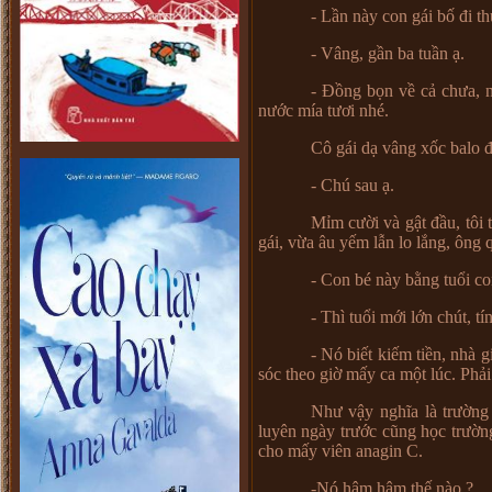
- Lần này con gái bố đi th
- Vâng, gần ba tuần ạ.
- Đồng bọn về cả chưa, 
nước mía tươi nhé.
Cô gái dạ vâng xốc balo đ
- Chú sau ạ.
Mỉm cười và gật đầu, tôi 
gái, vừa âu yếm lẫn lo lắng, ông 
- Con bé này bằng tuổi co
- Thì tuổi mới lớn chút, t
- Nó biết kiếm tiền, nhà 
sóc theo giờ mấy ca một lúc. Phả
Như vậy nghĩa là trường
luyên ngày trước cũng học trường
cho mấy viên anagin C.
-Nó hâm hâm thế nào ?