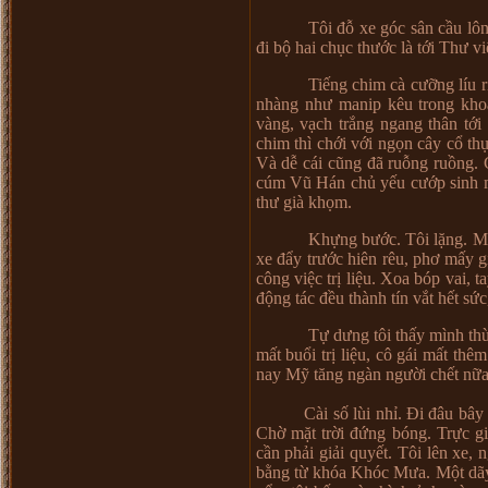
Tôi đỗ xe góc sân cầu lô
đi bộ hai chục thước là tới Thư vi
Tiếng chim cà cưỡng líu r
nhàng như manip kêu trong kho
vàng, vạch trắng ngang thân tới
chim thì chới với ngọn cây cổ th
Và dễ cái cũng đã ruỗng ruồng. 
cúm Vũ Hán chủ yếu cướp sinh mệ
thư già khọm.
Khựng bước. Tôi lặng. Mái
xe đẩy trước hiên rêu, phơ mấy 
công việc trị liệu. Xoa bóp vai, 
động tác đều thành tín vắt hết sứ
Tự dưng tôi thấy mình thừ
mất buổi trị liệu, cô gái mất th
nay Mỹ tăng ngàn người chết nữa,
Cài số lùi nhỉ. Đi đâu bây gi
Chờ mặt trời đứng bóng. Trực giá
cần phải giải quyết. Tôi lên xe,
bằng từ khóa Khóc Mưa. Một dãy