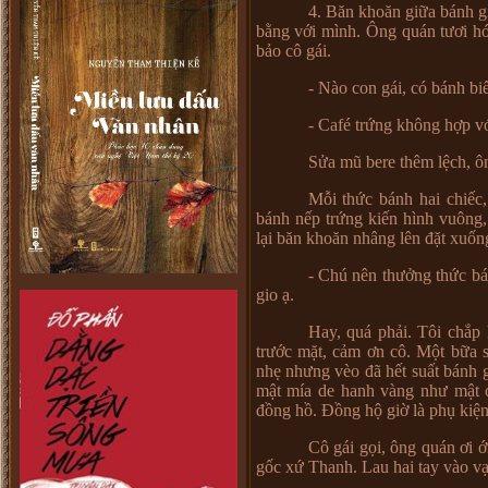
4. Băn khoăn giữa bánh gi
bằng với mình. Ông quán tươi hớ
bảo cô gái.
- Nào con gái, có bánh bi
- Café trứng không hợp vớ
Sửa mũ bere thêm lệch, ô
Mỗi thức bánh hai chiếc,
bánh nếp trứng kiến hình vuông, 
lại băn khoăn nhâng lên đặt xuốn
- Chú nên thưởng thức bá
gio ạ.
Hay, quá phải. Tôi chắp 
trước mặt, cảm ơn cô. Một bữa s
nhẹ nhưng vèo đã hết suất bánh 
mật mía de hanh vàng như mật o
đồng hồ. Đồng hộ giờ là phụ kiệ
Cô gái gọi, ông quán ơi ớ
gốc xứ Thanh. Lau hai tay vào vạt