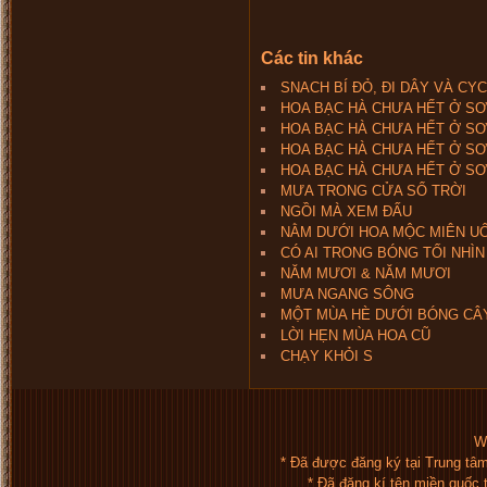
Các tin khác
SNACH BÍ ĐỎ, ĐI DÂY VÀ CY
HOA BẠC HÀ CHƯA HẾT Ở SƠN
HOA BẠC HÀ CHƯA HẾT Ở SƠN
HOA BẠC HÀ CHƯA HẾT Ở SƠN
HOA BẠC HÀ CHƯA HẾT Ở SƠ
MƯA TRONG CỬA SỔ TRỜI
NGỒI MÀ XEM ĐẤU
NẰM DƯỚI HOA MỘC MIÊN U
CÓ AI TRONG BÓNG TỐI NHÌN
NĂM MƯƠI & NĂM MƯƠI
MƯA NGANG SÔNG
MỘT MÙA HÈ DƯỚI BÓNG CÂ
LỜI HẸN MÙA HOA CŨ
CHẠY KHỎI S
We
* Đã được đăng ký tại Trung tâ
* Đã đăng kí tên miền quốc