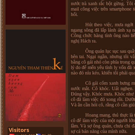
nước trà xanh rắc bột gừng. Tôi 
mail công việc trên smartphone 
hổi.
Hút theo việc, mưa ngớt
ngang sông đã lấp lánh ánh xạ 
Công chức hàng tỉnh ông nào li
nghị Hách ra.
Ông quán lục sục sau quầ
bên tai. Ngại ngần, nhưng tôi v
bẵng cô gái nhỏ còn phía trong qu
lý do để mến yêu tỉnh lỵ vốn đã
nào đó níu kéo, khiến tôi phải qu
Cô gái cốm xanh bưng mặt
nước mắt. Cô khóc. Uất nghẹn. 
Đúng vậy. Khóc mưa. Khóc như ô
cô đã làm việc đó xong rồi. Dườn
Và ân cần hỏi cô, rằng cô cần giú
Hoang mang, thú thực là tô
cô để làm việc của một người lớn 
lầm. Và sợ ông quán, chưa chi đã
sợ cả bản năng của mình nữa.