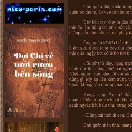
Chủ quán dẫu khẩu trang
quần bò thụng, áo veston nhung và
Giơ bàn tay, ông ra dấu 
trán tôi làm động tác như bóp cò
chẳng cẩn nhìn chỉ số, mà phẩy ta
Ông quán lờ đờ chế café, 
ủ ấm giỏ, được rang xay thủ côn
mật dứa, ngậy bơ, có lẽ bơ hơi bị
Cốc sứ thô dày, nặng trịc
bánh qui thủ công như hai ngón
Nhấp ngụm, cảm giác tôi vụt sáng
dùng gì. Mỳ ăn liền kèm trứng vị
Quán không sẵn nhưng quanh đây
Keng…eng. Âm rơi thìa 
quanh. Phía trong cách hai dãy b
xanh ngoắc hờ, balo tím, trưng bộ 
- Dùng cái mới đi con. Cứ 
Chủ quán thân tình, mang 