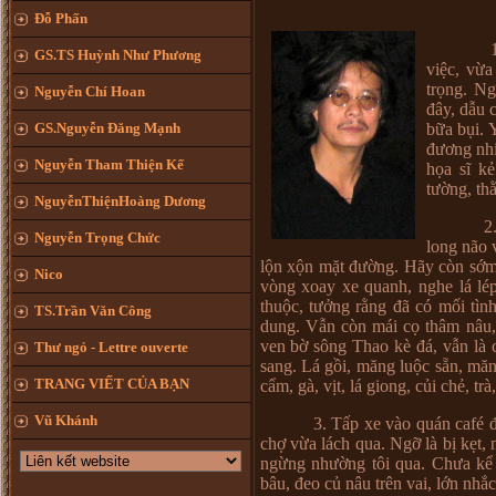
Đỗ Phấn
GS.TS Huỳnh Như Phương
việc, vừ
trọng. Ng
Nguyễn Chí Hoan
đây, dẫu 
bữa bụi. 
GS.Nguyễn Đăng Mạnh
đương nhiê
Nguyễn Tham Thiện Kế
họa sĩ k
tường, th
NguyễnThiệnHoàng Dương
2.
Nguyễn Trọng Chức
long não 
lộn xộn mặt đường. Hãy còn sớm 
Nico
vòng xoay xe quanh, nghe lá lép
thuộc, tưởng rằng đã có mối tìn
TS.Trần Văn Công
dung. Vẫn còn mái cọ thâm nâu, 
ven bờ sông Thao kè đá, vẫn là 
Thư ngỏ - Lettre ouverte
sang. Lá gồi, măng luộc sẵn, măng
TRANG VIẾT CỦA BẠN
cẩm, gà, vịt, lá giong, củi chẻ, t
Vũ Khánh
3. Tấp xe vào quán café 
chợ vừa lách qua. Ngỡ là bị kẹt, 
ngừng nhường tôi qua. Chưa kể n
bâu, đeo củ nâu trên vai, lớn nh