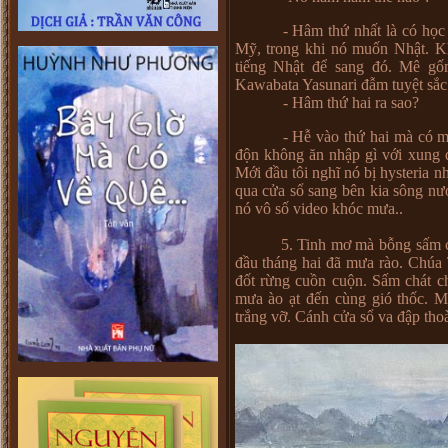
- Hâm thứ nhất là có học
Mỹ, trong khi nó muốn Nhật. K
tiếng Nhật để sang đó. Mê g
Kawabata Yasunari đẫm tuyệt sắc
- Hâm thứ hai ra sao?
- Hễ vào thứ hai mà có 
độn không ăn nhập gì với xung q
Mới đầu tôi nghĩ nó bị hysteria n
qua cửa sổ sang bên kia sông nư
nó vô số video khóc mưa..
5. Tinh mơ mà bỗng sấm chạng
đầu tháng hai đã mưa rào. Chúa 
đốt rừng cuồn cuộn. Sấm chát c
mưa ào ạt đến cùng gió thốc. M
trắng vỡ. Cánh cửa sổ va đập tho