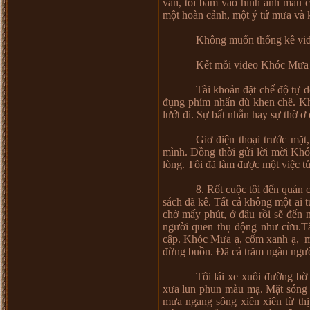
vẩn, tôi bấm vào hình ảnh màu 
một hoàn cảnh, một ý tứ mưa và 
Không muốn thống kê vid
Kết mỗi video Khóc Mưa đặt
Tài khoản đặt chế độ tự 
đụng phím nhấn dù khen chê. Khô
lướt đi. Sự bất nhẫn hay sự thờ ơ
Giơ điện thoại trước mặt,
mình. Đồng thời gửi lời mời Khó
lòng. Tôi đã làm được một việc tử
8. Rốt cuộc tôi đến quán 
sách đã kê. Tất cả không một ai t
chờ mấy phút, ở đâu rồi sẽ đến 
người quen thụ động như cừu.Tất
cập. Khóc Mưa ạ, cốm xanh ạ, mu
đừng buồn. Đã cả trăm ngàn ngườ
Tôi lái xe xuôi đường b
xưa lun phun màu mạ. Mặt sóng c
mưa ngang sông xiên xiên từ thị