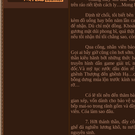
trên ráo riết lệnh cách ly…Mong
Định từ chối, tôi biết bê
kèm đồ uống hay bốn năm lần caf
để nhận. Dù chỉ một đồng. Khoản
gương mặt dúi phong bì, quả thật 
nếu tôi nhận thì tôi chẳng sao, cò
Qua cổng, nhân viên bảo 
Gọi ai bây giờ cũng còn hơi sớm
thần kiêu hãnh bởi những thức b
truyền hình dẫn game giải trí
đốc.Và mỹ tục rước dâu đón rể 
ghềnh Thượng đến ghềnh Hạ…cả 
bỗng dưng múa lộn trước kính xe
rỡ…
Có lẽ tôi nên đến thăm bà
gian xép, vốn dành cho bảo vệ s
bếp mai-so trong rãnh gốm và đầ
viên. Cóa làm sao đâu.
7. Hỡi thánh thần, đây cô
ghế đá nghiền lương khô, tu nư
nguyên sinh.