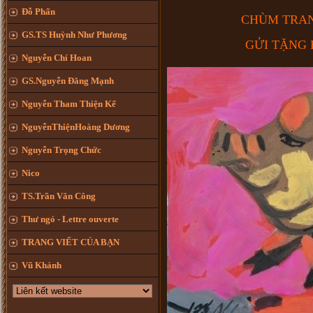
Đỗ Phấn
CHÙM TRAN
GS.TS Huỳnh Như Phương
GỬI TẶNG B
Nguyễn Chí Hoan
GS.Nguyễn Đăng Mạnh
Nguyễn Tham Thiện Kế
NguyễnThiệnHoàng Dương
Nguyễn Trọng Chức
Nico
TS.Trần Văn Công
Thư ngỏ - Lettre ouverte
TRANG VIẾT CỦA BẠN
Vũ Khánh