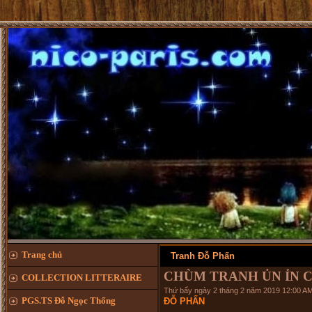
CHÚC MỪN
Trang chủ
Tranh Đỗ Phấn
CHÙM TRANH ỦN ỈN 
COLLECTION LITTERAIRE
Thứ bẩy ngày 2 tháng 2 năm 2019 12:00 A
PGS.TS Đỗ Ngọc Thống
ĐỖ PHẤN