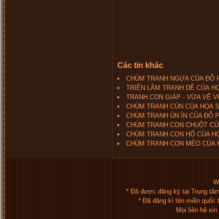
Các tin khác
CHÙM TRANH NGỰA CỦA ĐỖ 
TRIỂN LÃM TRANH DÊ CỦA H
TRANH CON GIÁP - VỪA VẼ V
CHÙM TRANH CÚN CỦA HỌA 
CHÙM TRANH ỦN ỈN CỦA ĐỖ 
CHÙM TRANH CON CHUỘT CỦ
CHÙM TRANH CON HỔ CỦA H
CHÙM TRANH CON MÈO CỦA 
We
* Đã được đăng ký tại Trung tâ
* Đã đăng kí tên miền quốc
Mọi liên hệ xi