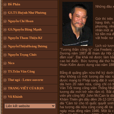
Đỗ Phấn
Những đâu x
GS.TS Huỳnh Như Phương
Giờ thì trê
Nguyễn Chí Hoan
hàng tỉnh, 
phương, nhi
GS.Nguyễn Đăng Mạnh
nhân một ai
túi tiền mà 
Nguyễn Tham Thiện Kế
vật hoặc sự
Lịch sử tượ
NguyễnThiệnHoàng Dương
“Tượng thần công lý” của Frederic
Dương năm 1887 để tham dự Hội ch
Nguyễn Trọng Chức
đầm xoè”. Đại khái nó được làm bằ
cao bó đuốc. Bức tượng đài thứ ha
Nico
Hoàn Kiếm được dựng vào năm 1889 
TS.Trần Văn Công
Bẵng đi quãng gần nửa thế kỷ dưới
như không có một tượng đài nào ra
Thư ngỏ - Lettre ouverte
được mang từ Pháp sang đặt ở vườn
dài hơn 20 năm nữa, cũng chỉ có 
Văn Trỗi trong công viên Thống Nhấ
TRANG VIẾT CỦA BẠN
tượng đài mới trở nên rầm rộ. Bắt 
viên phi công Mỹ John McCain bị dâ
Vũ Khánh
Khâm Thiên ghi dấu đêm 26-12-1972
đài “Cảm tử cho tổ quốc quyết sin
hai tượng đài nữa cũng cùng đề tài
ngày mùa đông năm 1946. Một là 