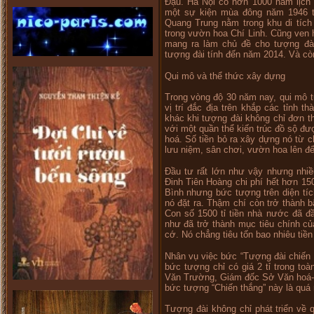
Đậu. Hà Nội có hơn 1000 năm lịch 
một sự kiện mùa đông năm 1946 th
Quang Trung nằm trong khu di tích
trong vườn hoa Chí Linh. Cũng ven 
mang ra làm chủ đề cho tượng đà
tượng đài tính đến năm 2014. Và cò
Qui mô và thể thức xây dựng
Trong vòng độ 30 năm nay, qui mô 
vị trí đắc địa trên khắp các tỉnh 
khác khi tượng đài không chỉ đơn t
với một quần thể kiến trúc đồ sộ đư
hoá. Số tiền bỏ ra xây dựng nó từ c
lưu niệm, sân chơi, vườn hoa lên đế
Đầu tư rất lớn như vậy nhưng nhiề
Đinh Tiên Hoàng chi phí hết hơn 150
Bình nhưng bức tượng trên diện t
nó đặt ra. Thậm chí còn trở thành b
Con số 1500 tỉ tiền nhà nước đã đầ
như đã trở thành mục tiêu chính củ
cớ. Nó chẳng tiêu tốn bao nhiêu tiề
Nhân vụ việc bức “Tượng đài chiến t
bức tượng chỉ có giá 2 tỉ trong toàn
Văn Trường, Giám đốc Sở Văn hoá-Th
bức tượng “Chiến thắng” này là quá 
Tượng đài không chỉ phát triển về 