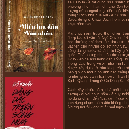
sâu. Đó là đề tài cũng như nhân vậ
phương nhỏ. Thậm chí cho đến từn
tượng mình ngoài mặt tiền ngôi biệ
trong vườn nhà của vài đệ tử nhà P
được dựng ở Châu Đốc như một niề
chục năm nay.
Vài chục năm trước thời chiến tra
“Hợp tác xã vận tải Ngô Quyền”, “
học thường chỉ dám tủm tỉm cười. H
đặt tên cho những cơ sở như vậy.
công dựng nước và lãnh tụ bây giờ 
quốc. Thế nhưng nhu cầu dựng tượng 
Ngay đến cả anh nông dân Tống Hồ
Hưng Đạo trong vườn nhà mình. T
được xây dựng ở hầu khắp cả nước.
bao giờ có một hình ảnh nào thống n
ra những so sánh hài hước. Trần
Định. Quang Trung ở Gò Đống Đa t
Cách đây nhiều năm, nhà phê bình
tượng đài vài chục năm để suy nghĩ
nó đụng chạm đến “bát cơm” của kh
còn đụng chạm thêm đến không chỉ 
Những người đang miệt mài ngày đê