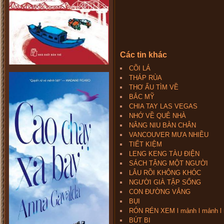
Các tin khác
CÕI LÁ
THÁP RÙA
THƠ ẤU TÌM VỀ
BẮC MỸ
CHIA TAY LAS VEGAS
NHỚ VỀ QUÊ NHÀ
NÂNG NIU BÀN CHÂN
VANCOUVER MƯA NHIỀU
TIẾT KIỆM
LENG KENG TÀU ĐIỆN
SÁCH TẶNG MỘT NGƯỜI
LÂU RỒI KHÔNG KHÓC
NGƯỜI GIÀ TẬP SỐNG
CON ĐƯỜNG VẮNG
BỤI
RÓN RÉN XEM l mảnh l mảnh l
BÚT BI