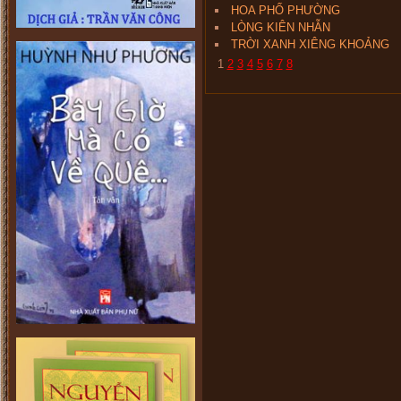
HOA PHỐ PHƯỜNG
LÒNG KIÊN NHẪN
TRỜI XANH XIÊNG KHOẢNG
1
2
3
4
5
6
7
8