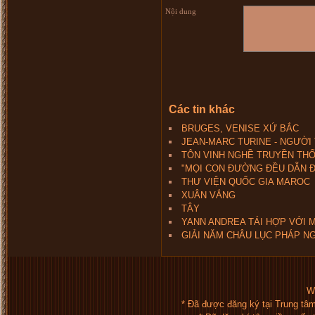
Nội dung
Các tin khác
BRUGES, VENISE XỨ BẮC
JEAN-MARC TURINE - NGƯỜI
TÔN VINH NGHỀ TRUYỀN TH
"MỌI CON ĐƯỜNG ĐỀU DẪN 
THƯ VIỆN QUỐC GIA MAROC
XUÂN VẮNG
TÂY
YANN ANDREA TÁI HỢP VỚI 
GIẢI NĂM CHÂU LỤC PHÁP NG
We
* Đã được đăng ký tại Trung tâ