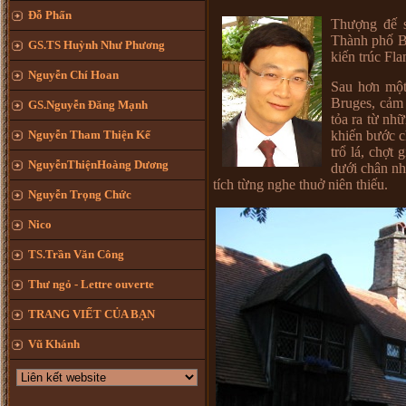
Đỗ Phấn
Thượng đế s
Thành phố Br
GS.TS Huỳnh Như Phương
kiến trúc Fl
Nguyễn Chí Hoan
Sau hơn một 
Bruges, cảm
GS.Nguyễn Đăng Mạnh
tỏa ra từ nh
Nguyễn Tham Thiện Kế
khiến bước c
trổ lá, chợt
NguyễnThiệnHoàng Dương
dưới chân nh
tích từng nghe thuở niên thiếu.
Nguyễn Trọng Chức
Nico
TS.Trần Văn Công
Thư ngỏ - Lettre ouverte
TRANG VIẾT CỦA BẠN
Vũ Khánh