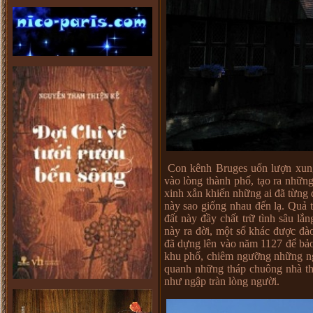
Con kênh Bruges uốn lượn xung
vào lòng thành phố, tạo ra nhữn
xinh xắn khiến những ai đã từng đ
này sao giống nhau đến lạ. Quả 
đất này đầy chất trữ tình sâu l
này ra đời, một số khác được đà
đã dựng lên vào năm 1127 để bảo
khu phố, chiêm ngưỡng những ng
quanh những tháp chuông nhà thờ
như ngập tràn lòng người.