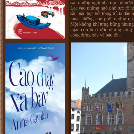
sau những ngôi nhà dọc bờ nước
Lạc vào những ngõ phố rực rỡ ho
sắc màu họa tiết trang trí, ta dần
mùa, những con phố, những quả
Một không khí tưng bừng nhưng 
ngàn con tim trước những công 
công dựng xây và bảo tồn.