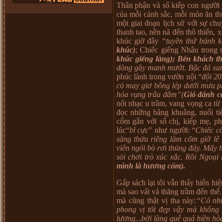
Thân phận và số kiếp con người 
của mỗi cảnh sắc, mỗi món ăn t
một giai đoạn lịch sử với sự ch
thanh tao, nền nã đến thô thiển
khúc giờ đây
“tuyền thứ bánh k
khúc)
; Chiếc giếng Nhâu trong 
khúc giếng làng);
Bến khách t
dòng gầy manh mướt. Bậc đá xan
phúc lành trong vườn nội “
đội 20
cỏ may giơ bông lép dưới mưa ph
hóa vụng trâu đằm”(
Gió đánh c
nốt nhạc u trầm, vang vọng ca từ
đọc những bâng khuâng, nuối ti
cốm gắn với số chị, kiếp mẹ, p
lúc“
bĩ cực
” như người: “
Chiếc c
sàng thửa riêng làm cốm giờ lê
viên ngói bò rơi thủng đáy. Mấy 
sỏi chơi trò xúc xắc. Rồi Ngo
mình là hương cốm).
Gấp sách lại tôi vẫn thấy hiển hi
mà sao vất vả thăng trầm đến thế
mà cũng thật vị tha này:
“Có nhữ
phong vị tốt đẹp vậy mà không 
lương...bởi làng quê quá hiền hò