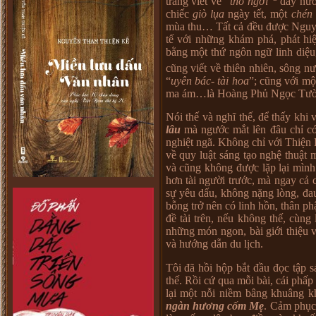
trang viết về “
thổ ngơi
”
đầy hươ
chiếc
giò lụa
ngày tết, một
chén 
mùa thu… Tất cả đều được Nguyễ
tế với những khám phá, phát hiệ
bằng một thứ ngôn ngữ linh diệu,
cũng viết về thiên nhiên, sông n
“
uyên bác- tài hoa
”; cũng với một
ma ám…là Hoàng Phủ Ngọc Tườ
Nói thế và nghĩ thế, để thấy khi
lâu
mà ngước mắt lên đâu chỉ có
nghiệt ngã. Không chỉ với Thiện 
về quy luật sáng tạo nghệ thuật m
và cũng không được lặp lại mình.
hơn tài người trước, mà ngay cả
sự yêu dấu, không nặng lòng, đa
bỗng trở nên có linh hồn, thân ph
đề tài trên, nếu không thế, cùn
những món ngon, bài giới thiệu 
và hướng dẫn du lịch.
Tôi đã hồi hộp bắt đầu đọc tập 
thế. Rồi cứ qua mỗi bài, cái phấp
lại một nỗi niềm bâng khuâng k
ngàn hương cốm Mẹ
. Cảm phục 