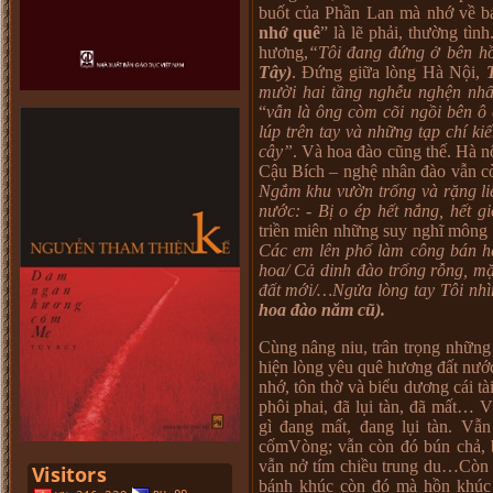
buốt của Phần Lan mà nhớ về bá
nhớ quê
” là lẽ phải, thường tì
hương,
“Tôi đang đứng ở bên h
Tây)
. Đứng giữa lòng Hà Nội,
mười hai tầng nghễu nghện nhấ
“
vẫn là ông còm cõi ngồi bên ô 
lúp trên tay và những tạp chí k
cây”
. Và hoa đào cũng thế. Hà n
Cậu Bích – nghệ nhân đào vẫn còn
Ngắm khu vườn trống và rặng li
nước: - Bị o ép hết nắng, hết 
triền miên những suy nghĩ mông 
Các em lên phố làm công bán h
hoa/ Cả dinh đào trống rỗng, m
đất mới/…Ngửa lòng tay Tôi nh
hoa đào năm cũ).
Cùng nâng niu, trân trọng những 
hiện lòng yêu quê hương đất nướ
nhớ, tôn thờ và biểu dương cái tà
phôi phai, đã lụi tàn, đã mất… 
gì đang mất, đang lụi tàn. Vẫn 
cốmVòng; vẫn còn đó bún chả, b
vẫn nở tím chiều trung du…Còn c
bánh khúc còn đó mà hồn khúc