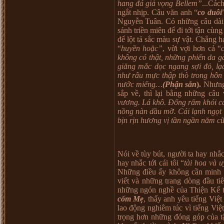
hang đá giả vọng Bellem”
...Các
ngắt nhịp. Câu văn anh “
co duỗi
Nguyễn Tuân. Có những câu dài l
sánh triền miên để đi tới tận cùn
để lột tả sắc màu sự vật. Chẳng hạ
“
huyền hoặc”
, vời vợi hơn cả “
không có thật, những phiến da gà
giăng mắc dọc ngang sợi đỏ, lạc
như râu mực thập thò trong hỗn 
nước miếng…
(Phận sắn
).
Nhưng k
sắp về, thì lại bằng những câu
vương. Lá khô. Đống rấm khói ca
nồng nàn dầu mỡ. Cái lạnh ngọt 
bịn rịn hương vị tần ngần năm 
Nói về tùy bút, người ta hay nhắc
hay nhắc tới cái tôi “
tài hoa và 
Những điều ấy không cần minh c
viết và những trang dòng đầu ti
những ngón nghề của Thiện Kế t
cốm Mẹ
, thấy anh yêu tiếng Việ
lao động nghiêm túc vì tiếng Việ
trọng hơn những đóng góp của t