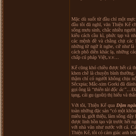
Mặc dù suốt từ đầu chỉ một mực
đầu tôi đã nghĩ, văn Thiện Kế c
sống mưu sinh, chắc nhiều người
kiểu cách cầu kì, phức tạp và n
các mệnh đề và chằng chịt các 
những từ ngữ ít nghe, cứ như là 
cách phô diễn khác lạ, những cá
chấp cú pháp Việt,.v.v…
Kể cũng khó chiều được hết cả t
khen chê là chuyện bình thường
thậm chí có người không chịu nổ
Sêcxpia; Mắc-xim Gorki đã đánh g
gọi ông là “
thiên tài độc ác”
…Đây
tạng, cái gu (goût) thị hiếu và t
Với tôi, Thiện Kế qua
Dặm ngà
toàn những đặc sản “có một không
miêu tả, giới thiệu, làm sống dậy 
được linh hồn tạo vật trước hết n
với nhà văn như nước với cá. Cá
Thiện Kế, tôi có cảm giác anh bơi