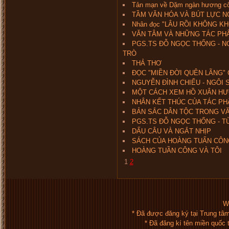
Tản mạn về Dặm ngàn hương c
TẦM VĂN HÓA VÀ BÚT LỰC 
Nhân đọc "LÂU RỒI KHÔNG K
VĂN TÂM VÀ NHỮNG TÁC PHẨ
PGS.TS ĐỖ NGỌC THỐNG - 
TRÒ
THẢ THƠ
ĐỌC "MIỀN ĐỜI QUÊN LÃNG"
NGUYỄN ĐÌNH CHIỂU - NGÔI
MỘT CÁCH XEM HỒ XUÂN HƯ
NHÂN KẾT THÚC CỦA TÁC PH
BẢN SẮC DÂN TỘC TRONG VĂN
PGS.TS ĐỖ NGỌC THỐNG - T
DẤU CÂU VÀ NGẮT NHỊP
SÁCH CỦA HOÀNG TUẤN CÔN
HOÀNG TUẦN CÔNG VÀ TÔI
1
2
We
* Đã được đăng ký tại Trung tâ
* Đã đăng kí tên miền quốc