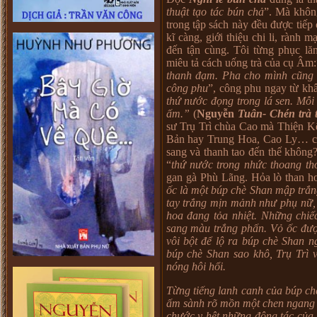
thuật tạo tác bún chả
”. Mà không
trong tập sách này đều được tiếp
kĩ càng, giới thiệu chi li, rành 
đến tận cùng. Tôi từng phục l
miêu tả cách uống trà của cụ Âm:
thanh đạm. Pha cho mình cũng 
công phu
”, công phu ngay từ kh
thứ nước đọng trong lá sen. Mỗi 
ấm.”
(
Nguyễn
Tuân- Chén trà 
sư Trụ Trì chùa Cao mà Thiện Kế 
Bản hay Trung Hoa, Cao Ly… có 
sang và thanh tao đến thế không?
“
thứ nước trong nhức thoang t
gan gà Phù Lãng. Hỏa lò than ho
ốc là một búp chè Shan mập tr
tay trắng mịn mảnh như phụ nữ, 
hoa đang tỏa nhiệt. Những chiếc
sang màu trắng phấn. Vỏ ốc đượ
vôi bột để lộ ra búp chè Shan
búp chè Shan sao khô, Trụ Trì 
nóng hôi hổi.
Từng tiếng lanh canh của búp ch
ấm sành rõ mồn một chen ngang 
chước y hệt những động tác của 