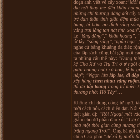
đoạn anh viết về cây xoan:
“Mỗi t
địa nơi thày mẹ đến khẩn hoan
những chỉ thương đắng đót cây x
trẻ đan thân tỉnh giấc đêm mù
bung, bì bõm ao đình sóng són
váng trai làng tan nát tình xoan
”
lạ: “
lắng đắng
”,“
khẩn hoang”, 
từ láy
“sóng sóng”,“ngân nga”,
nghe cứ bâng khuâng da diết; rộ
của tập sách cũng bắt gặp một c
ra những câu thế này:
“Đang thỉ
kệ Cha Xứ và Trụ Trì
ơ ơ
ngồi 
giữa hoang hoải cỏ hoa, lê la 
nắp
”;
“Ngọn lửa
lấp loe, đì độp
xếp hàng
chen nhau vàng ruộm,
thì đã
lấp loang
trong trí miền 
thương nhớ: Hồ Tây”…
Không chỉ dụng công từ ngữ, tá
mới cách nói, cách diễn đạt. Nói v
thật giản dị:
“Rồi Ngoại mất và
giảm cho đỡ phần đau xót
“Chị C
nhà một thời gian cũng nương 
trắng ngang Trời”
. Ông bà nội t
chùa Cao phải
“để xá lỵ mười tầ