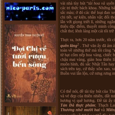
vài nhà tùy bút “
tài hoa và uyên
các tri thức bách khoa. Những b
sắc màu; ở đó các thể loại đan x
chi tiết, sự kiện, nhân vật; đối 
lẫn với giọng triết lí, những ngẫ
thiệu đặc điểm, thuyết minh cô
chất thơ, lênh láng một cái tôi t
Thực ra, hơn 20 năm trước, tôi 
2
quên lãng
. Thứ văn ấy đã ám ả
toàn về những thứ mà tôi cũng “
từ hạt cốm nếp hoa vàng, chiếc b
chậu mai vàng, giàn hoa thiên l
muôn hình, đủ sắc Nhật Tân hay
sách trên tay, cứ thấy xôn xao, x
Buồn vui lẫn lộn, cứ rưng rưng m
Có thể nói, đề tài tùy bút của T
và vẻ đẹp của thiên nhiên, đất n
hương vị quê hương. Đề tài ấy t
Tản Đà thực phẩm
; Thạch L
Thương nhớ mười hai
và
Miến
3