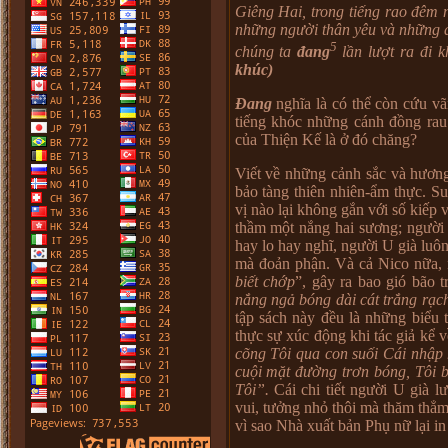
Giêng Hai, trong tiếng rao đêm 
những người thân yêu và những đ
5
chúng ta
đang
lần lượt ra đi k
khúc)
Đang
nghĩa là có thể còn cứu vã
tiếng khóc những cánh đồng rau
của Thiện Kế là ở đó chăng?
Viết về những cảnh sắc và hương
bảo tàng thiên nhiên-ẩm thực. S
vị nào lại không gắn với số kiếp
thầm một nắng hai sương; người 
hay lo hay nghĩ, người U già luô
mà đoản phận. Và cả Nico nữa, n
biết chớp
”, gây ra bao gió bão 
nắng ngả bóng dài cát trắng rạ
tập sách này đều là những biểu t
thực sự xúc động khi tác giả kể 
cõng Tôi qua con suối Cái nhập 
cuội mặt đường trơn bóng, Tôi 
Tôi”.
Cái chi tiết người U già l
vui, tưởng nhỏ thôi mà thăm thẳ
vì sao Nhà xuất bản Phụ nữ lại in