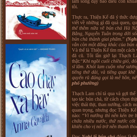
làm sống dậy bao điều còn khuất 
tôi.
Thực ra, Thiện Kế đã ý thức đượ
viết về những gì đã quá quen, qu
thể thêm nữa về bún chả Hà Nộ
Bằng, Nguyễn Tuân trong đời số
bún chả thành giai phẩm.
”
(Nghi
vẫn còn một đẳng khác của bún c
Và thế là Thiện Kế tìm một cách 
đã cũ. Tôi lần giở lại Thạch 
thật:
“Khi ngồi cuối chiều gió, đó
sĩ lắm. Khói lam cuộn như sươn
tiếng thở dài, và tiếng quạt k
quyến rũ đáng gọi là mê hồn, n
phố phường)
Thạch Lam chỉ tả qua và gợi thế 
tạo tác bún chả, từ cách chọn thị
việc thái thịt, than nướng, cách
quan trọng, nhưng đọc Thiện Kế
nào:
“Vỉ nướng thì nên kén tre 
chứa nhiều nước, thứ nước cốt
khiến cho vị nó trở nên thanh tho
Đọc
Nghi lễ bún chả
đúng là th