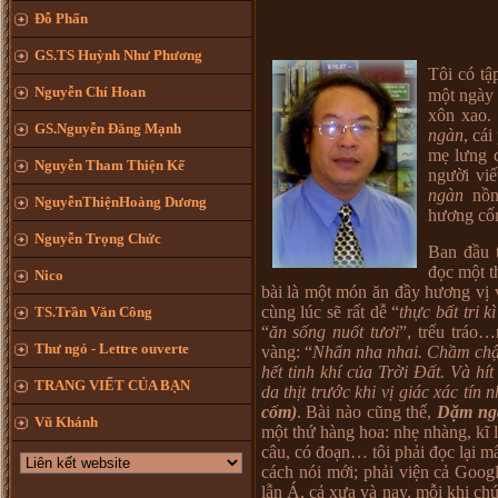
Đỗ Phấn
GS.TS Huỳnh Như Phương
Tôi có tậ
Nguyễn Chí Hoan
một ngày 
xôn xao.
GS.Nguyễn Đăng Mạnh
ngàn
, cá
mẹ lưng c
Nguyễn Tham Thiện Kế
người viế
ngàn
nồn
NguyễnThiệnHoàng Dương
hương cố
Nguyễn Trọng Chức
Ban đầu 
đọc một th
Nico
bài là một món ăn đầy hương vị v
cùng lúc sẽ rất dễ “
thực bất tri kì
TS.Trần Văn Công
“
ăn sống nuốt tươi
”, trếu tráo
Thư ngỏ - Lettre ouverte
vàng: “
Nhẩn nha nhai. Chầm chậ
hết tinh khí của Trời Đất. Và h
TRANG VIẾT CỦA BẠN
da thịt trước khi vị giác xác tín
cốm)
. Bài nào cũng thế,
Dặm ng
Vũ Khánh
một thứ hàng hoa: nhẹ nhàng, kĩ 
câu, có đoạn… tôi phải đọc lại mấ
cách nói mới; phải viện cả Google
lẫn Á, cả xưa và nay, mỗi khi ch