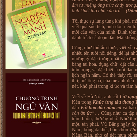
ấm từ miệng ống trúc cháy ương.
tinh khiết tao nhã của trà.”
(Dặm
Tôi thực sự lúng túng khi phải mô
viết quá súc tích, anh dồn nén tố
mỗi câu văn của mình. Định tóm 
đành trích cả đoạn dài. Mà không 
Cũng như thú ẩm thực, viết về 
nhiều tên tuổi nổi tiếng, để lại 
những gì đặc trưng nhất và cũng
bằng tài hoa, dụng chữ, đặt câu
trân trọng và đặc biệt là nỗi đa
lịch ngàn năm. Có thể thấy rõ, 
thơ; nơi ông bà, cha mẹ anh đến
nét, khó phai trong kí ức và tâm h
Viết về Hà Nội, anh cất
Lời ngu
Kèn trong
Khúc ứng tấu tháng 
đáu
Với hoa đào năm cũ
và háo 
còn ẩn ức”
… Cũng như cả tập s
trầm buồn, thương nhớ. Nhớ thư
một, tàn phai. Vũ Bằng ngày ấy
Nam, bỗng da diết, bồn chồn
Thư
Nàng Bân, nhớ cả tiết mưa phù