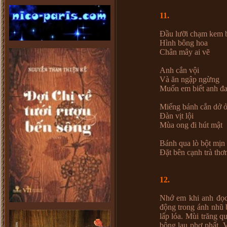
11.
Đầu lưỡi chạm kem 
Hình bông hoa
Chân mây ai vẽ
Anh cắn vội
Và ăn ngập ngừng
Muốn em biết anh đa
Miếng bánh cắn dở ở
Đàn vịt lội
Mùa ong đi hút mật
Bánh qua lò bột mịn 
Đặt bên cạnh trà thơ
12.
Nhớ em khi anh đọc
động trong ánh nhũ 
lấp lóa. Mùi trăng q
bông lau phơ phất. 