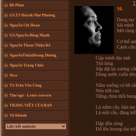
T
Đỗ Phấn
10.
GS.TS Huỳnh Như Phương
Dang tay 
Sải mình
Nguyễn Chí Hoan
Mở cùng 
GS.Nguyễn Đăng Mạnh
Cơ thể an
Nguyễn Tham Thiện Kế
Cánh cửa
NguyễnThiệnHoàng Dương
Gập mình dịu mát
Thả lỏng
Nguyễn Trọng Chức
Sắp đặt lại xương cố
Dòng nước cuốn từng
Nico
Nằm xuống cỏ hít sâ
TS.Trần Văn Công
Nén trời cao
Thư ngỏ - Lettre ouverte
Tiếng chim thổi bung
TRANG VIẾT CỦA BẠN
Là mầm cây, bàn tay
Là mồi câu, đăng lư
Vũ Khánh
Dập dồn sóng
Đổ lên boong tàu tư