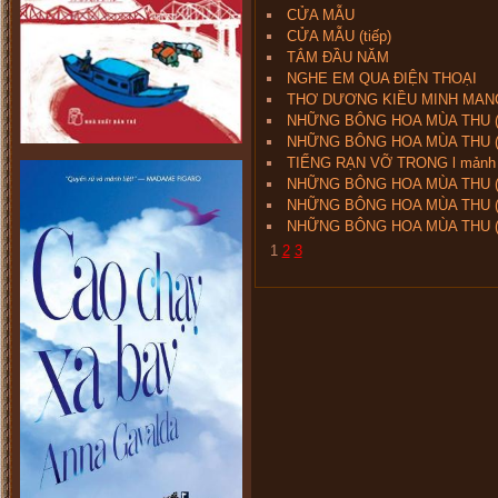
CỬA MẪU
CỬA MẪU (tiếp)
TẮM ĐẦU NĂM
NGHE EM QUA ĐIỆN THOẠI
THƠ DƯƠNG KIỀU MINH MAN
NHỮNG BÔNG HOA MÙA THU (
NHỮNG BÔNG HOA MÙA THU (I
TIẾNG RẠN VỠ TRONG l mảnh l
NHỮNG BÔNG HOA MÙA THU (I
NHỮNG BÔNG HOA MÙA THU (
NHỮNG BÔNG HOA MÙA THU (
1
2
3