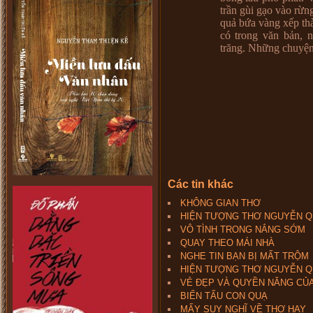
trần gùi gạo vào rừ
quả bứa vàng xếp th
có trong văn bản, 
trăng. Những chuyện
Các tin khác
KHÔNG GIAN THƠ
HIỆN TƯỢNG THƠ NGUYỄN QUA
VÔ TÌNH TRONG NẮNG SỚM
QUAY THEO MÁI NHÀ
NGHE TIN BẠN BỊ MẤT TRỘM
HIỆN TƯỢNG THƠ NGUYỄN QUA
VẺ ĐẸP VÀ QUYỀN NĂNG CỦA
BIẾN TẤU CON QUẠ
MẤY SUY NGHĨ VỀ THƠ HAY