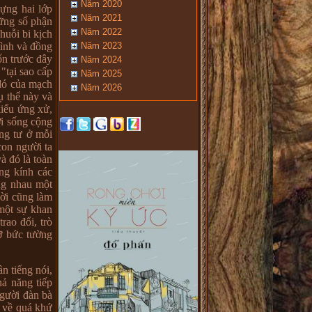
Năm 2020
ựng hai lớp
Năm 2021
hững số phận
Năm 2022
huỗi bi kịch
Năm 2023
tình và đồng
ốn trước đây
Năm 2024
"tại sao cấp
Năm 2025
 đó của mạch
Năm 2026
ụ thể này và
kiểu ứng xử,
ời sống cộng
ng tư ở mỗi
con người ta
à đó là toàn
ng kính các
ng nhau một
hời cũng làm
 một sự khan
rao đổi, trò
ỡ bức tường
n tiếng nói,
hả năng tiếp
người đàn bà
ì về quá khứ