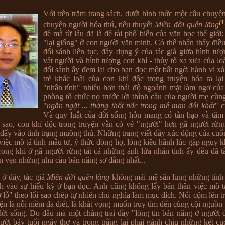
Với trên trăm trang sách, dưới hình thức một câu chuyện
[1
chuyện người hóa thú, tiểu thuyết
Miền đời quên lãng
đề mà từ lâu đã là đề tài phổ biến của văn học thế giới
"lại giống" ở con người văn minh. Có thể nhận thấy điề
đối sánh liên tục, đầy dụng ý của tác giả giữa hình tư
vật người và hình tượng con khỉ - thủy tổ xa xưa của lo
đối sánh ấy đem lại cho bạn đọc một bất ngờ: hành vi xả
trẻ khác loài của con khỉ độc trong truyện hóa ra lạ
"nhân tính" nhiều hơn thái độ ngoảnh mặt làm ngơ của
phòng tổ chức nọ trước lời thỉnh cầu của người mẹ cùn
"
ngằn ngặt ... thảng thốt nấc trong mê man đói khát
" 
Và quy luật của đời sống hỗn mang có tàn bạo và tăm 
sao, con khỉ độc trong truyện vẫn có vẻ "người" hơn gã người rừng
 đẩy vào tình trạng muông thú. Những trang viết đầy xúc động của cuốn
việc mô tả tình mẫu tử, ý thức dòng họ, lòng kiêu hãnh lúc gặp nguy 
trong khi ở gã người rừng tất cả những ánh lửa nhân tính ấy đều đã t
ỏn vẹn những nhu cầu bản năng sơ đẳng nhất...
 ở đây, tác giả
Miền đời quên lãng
không mải mê săn lùng những tình t
 vào sự hiếu kỳ ở bạn đọc. Anh cũng không lấy bản thân việc mô t
ở lỗ" theo lối sao chép tự nhiên chủ nghĩa làm mục đích. Nổi cộm lên t
n là nỗi niềm da diết, là khát vọng muốn truy tìm đến cùng cội nguồn t
đời sống. Do đâu mà một chàng trai đầy "lòng tin bản năng ở người 
ười bảy tuổi ngây thơ và trong trắng lại phải gánh chịu những kết cụ