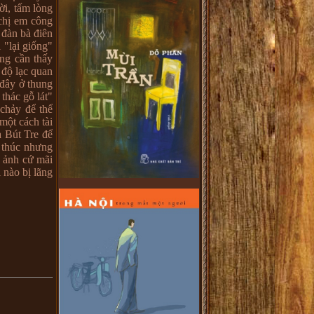
ời, tấm lòng
chị em công
 đàn bà điên
 "lại giống"
ũng cần thấy
 độ lạc quan
 đây ở thung
thác gỗ lát"
 chảy để thể
một cách tài
à Bút Tre để
t thúc nhưng
m ảnh cứ mãi
 nào bị lãng