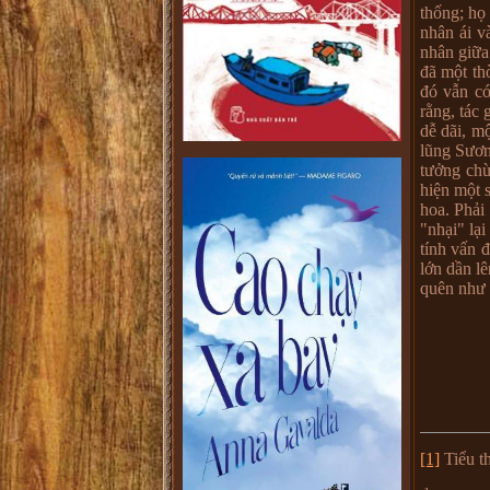
thống; họ
nhân ái v
nhân giữa
đã một th
đó vẫn có
rằng, tác 
dễ dãi, m
lũng Sươn
tưởng chừ
hiện một s
hoa. Phải
"nhại" lạ
tính vấn 
lớn dần l
quên như 
[1]
Tiểu t