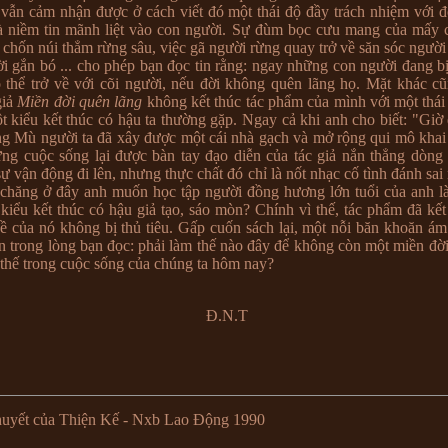
 vẫn cảm nhận được ở cách viết đó một thái độ đầy trách nhiệm với đ
à niềm tin mãnh liệt vào con người. Sự đùm bọc cưu mang của mấy 
 chốn núi thẳm rừng sâu, việc gã người rừng quay trở về săn sóc người
ời gắn bó ... cho phép bạn đọc tin rằng: ngay những con người đang bị
 thể trở về với cõi người, nếu đời không quên lãng họ. Mặt khác c
giả
Miền đời quên lãng
không kết thúc tác phẩm của mình với một thái
ột kiểu kết thúc có hậu ta thường gặp. Ngay cả khi anh cho biết: "Giờ
g Mù người ta đã xây được một cái nhà gạch và mở rộng qui mô khai 
ng cuộc sống lại được bàn tay đạo diễn của tác giả nắn thẳng dòng
ự vận động đi lên, nhưng thực chất đó chỉ là nốt nhạc cố tình đánh sai 
 chăng ở đây anh muốn học tập người đồng hương lớn tuổi của anh l
i kiểu kết thúc có hậu giả tạo, sáo mòn? Chính vì thế, tác phẩm đã kế
đề của nó không bị thủ tiêu. Gấp cuốn sách lại, một nỗi băn khoăn á
ên trong lòng bạn đọc: phải làm thế nào đây để không còn một miền đời
thế trong cuộc sống của chúng ta hôm nay?
Đ.N.T
huyết của Thiện Kế - Nxb Lao Động 1990