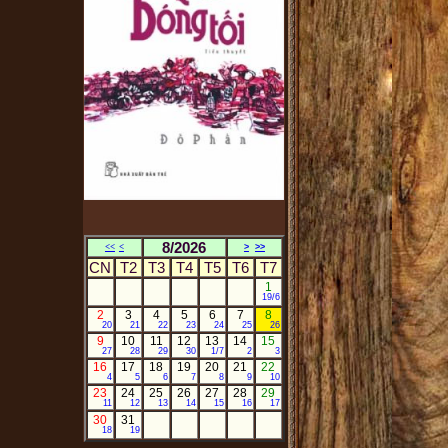
8/2026
<<
<
>
>>
CN
T2
T3
T4
T5
T6
T7
1
19/6
2
3
4
5
6
7
8
20
21
22
23
24
25
26
9
10
11
12
13
14
15
27
28
29
30
1/7
2
3
16
17
18
19
20
21
22
4
5
6
7
8
9
10
23
24
25
26
27
28
29
11
12
13
14
15
16
17
30
31
18
19