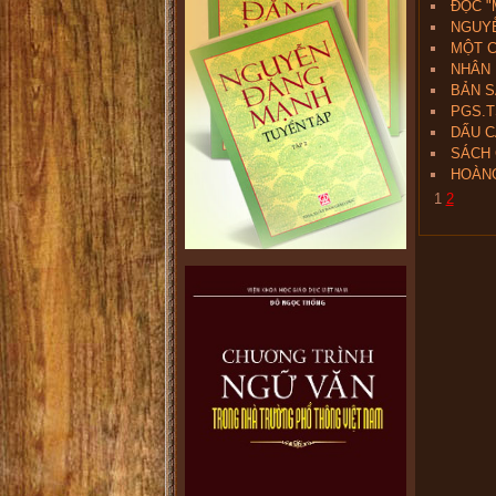
ĐỌC "
NGUYỄ
MỘT C
NHÂN 
BẢN S
PGS.T
DẤU C
SÁCH 
HOÀNG
1
2