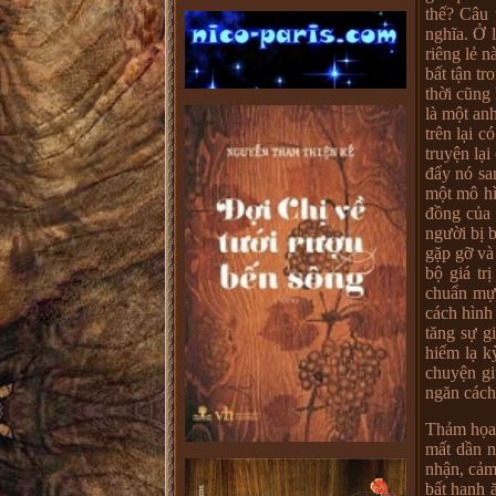
thế? Câu 
nghĩa. Ở 
riêng lẻ n
bất tận t
thời cũng 
là một anh
trên lại 
truyện lạ
đẩy nó sa
một mô hì
đồng của 
người bị 
gặp gỡ và
bộ giá tr
chuẩn mực
cách hình
tăng sự g
hiếm lạ k
chuyện g
ngăn cách
Thảm họa 
mất dần n
nhận, cảm
bất hạnh 