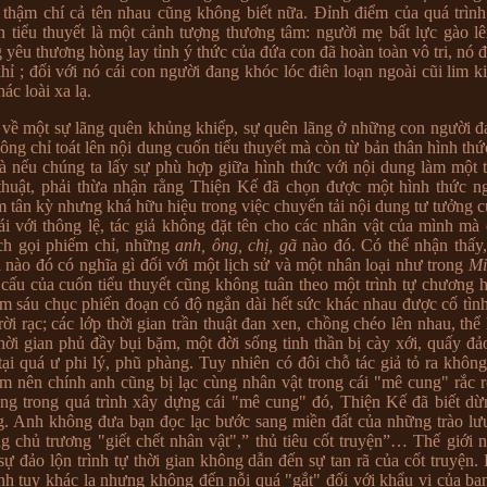
 thậm chí cả tên nhau cũng không biết nữa. Đỉnh điểm của quá trình
n tiểu thuyết là một cảnh tượng thương tâm: người mẹ bất lực gào l
 yêu thương hòng lay tỉnh ý thức của đứa con đã hoàn toàn vô tri, nó đ
hỉ ; đối với nó cái con người đang khóc lóc điên loạn ngoài cũi lim ki
hác loài xa lạ.
về một sự lãng quên khủng khiếp, sự quên lãng ở những con người đ
ông chỉ toát lên nội dung cuốn tiểu thuyết mà còn từ bản thân hình thứ
à nếu chúng ta lấy sự phù hợp giữa hình thức với nội dung làm một t
thuật, phải thừa nhận rằng Thiện Kế đã chọn được một hình thức ng
m tân kỳ nhưng khá hữu hiệu trong việc chuyển tải nội dung tư tưởng c
rái với thông lệ, tác giả không đặt tên cho các nhân vật của mình mà
ch gọi phiếm chỉ, những
anh, ông, chị, gã
nào đó. Có thể nhận thấy,
 nào đó có nghĩa gì đối với một lịch sử và một nhân loại như trong
Mi
 cấu của cuốn tiểu thuyết cũng không tuân theo một trình tự chương 
m sáu chục phiến đoạn có độ ngắn dài hết sức khác nhau được cố tình
ời rạc; các lớp thời gian trần thuật đan xen, chồng chéo lên nhau, thể
thời gian phủ đầy bụi bặm, một đời sống tinh thần bị cày xới, quấy đả
tại quá ư phi lý, phũ phàng. Tuy nhiên có đôi chỗ tác giả tỏ ra khô
ắm nên chính anh cũng bị lạc cùng nhân vật trong cái "mê cung" rắc 
Song trong quá trình xây dựng cái "mê cung" đó, Thiện Kế đã biết dừ
. Anh không đưa bạn đọc lạc bước sang miền đất của những trào lưu
ng chủ trương "giết chết nhân vật",” thủ tiêu cốt truyện”… Thế giới 
sự đảo lộn trình tự thời gian không dẫn đến sự tan rã của cốt truyện.
anh tuy khác lạ nhưng không đến nỗi quá "gắt" đối với khẩu vị của bạ