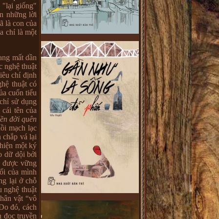
 "lại giống"
ên những lời
ã là con của
a chỉ là một
ang mất dần
c nghệ thuật
iêu chí định
hệ thuật có
ủa cuốn tiểu
 chỉ sử dụng
 cái tên của
ền đời quên
hồi mạch lạc
 chắp vá lại
 hiện một ký
o dữ dội bởi
ng được vững
rối của mình
ng lại ở chỗ
 nghệ thuật
nhân vật “vô
 Do đó, cách
n đọc truyền