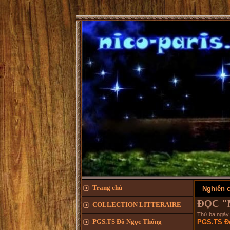
Trang chủ
Nghiên c
ĐỌC "
COLLECTION LITTERAIRE
Thứ ba ngày
PGS.TS Đỗ Ngọc Thống
PGS.TS Đ