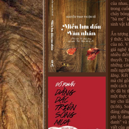
của nhau,
trong cuố
cháy bỏng
"bà mẹ" k
sinh vật k
Ấn tượng 
ý thức, kh
của nó. V
giá nghệ 
nhiều điể
thuyết. T
những cá
mỗi người
lãng
. Kết
mà chỉ gồ
một cách r
ức đã bị 
một thực 
tay cho l
(tr.66). 
đáng dừng
phi lý đa
danh” và 
viết của 