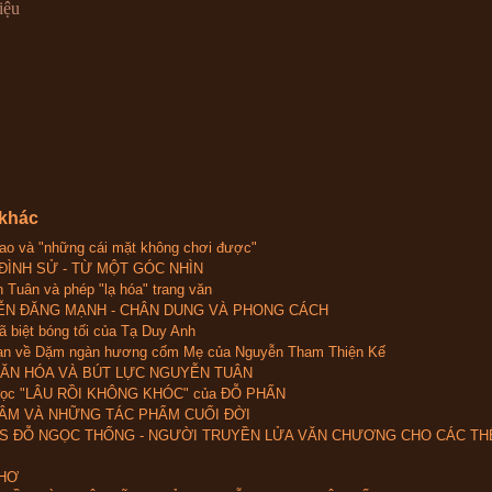
iệu
 khác
o và "những cái mặt không chơi được"
ĐÌNH SỬ - TỪ MỘT GÓC NHÌN
 Tuân và phép "lạ hóa" trang văn
N ĐĂNG MẠNH - CHÂN DUNG VÀ PHONG CÁCH
ã biệt bóng tối của Tạ Duy Anh
n về Dặm ngàn hương cốm Mẹ của Nguyễn Tham Thiện Kế
ĂN HÓA VÀ BÚT LỰC NGUYỄN TUÂN
đọc "LÂU RỒI KHÔNG KHÓC" của ĐỖ PHẤN
ÂM VÀ NHỮNG TÁC PHẨM CUỐI ĐỜI
S ĐỖ NGỌC THỐNG - NGƯỜI TRUYỀN LỬA VĂN CHƯƠNG CHO CÁC TH
HƠ