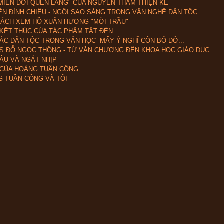
MIỀN ĐỜI QUÊN LÃNG" CỦA NGUYỄN THAM THIỆN KẾ
N ĐÌNH CHIỂU - NGÔI SAO SÁNG TRONG VĂN NGHỆ DÂN TỘC
ÁCH XEM HỒ XUÂN HƯƠNG "MỜI TRẦU"
KẾT THÚC CỦA TÁC PHẨM TẮT ĐÈN
ẮC DÂN TỘC TRONG VĂN HỌC- MẤY Ý NGHĨ CÒN BỎ DỞ...
S ĐỖ NGỌC THỐNG - TỪ VĂN CHƯƠNG ĐẾN KHOA HỌC GIÁO DỤC
ÂU VÀ NGẮT NHỊP
CỦA HOÀNG TUẤN CÔNG
 TUẦN CÔNG VÀ TÔI