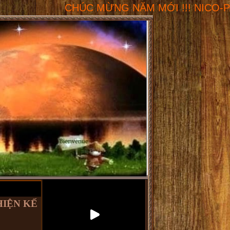
CHÚC MỪNG NĂM MỚI !!! NICO-PARIS.COM - K
HIỆN KẾ