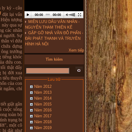
 ly kỳ - câu
]
đặt lại vấn
00:00
00:00
: Hiện tượng
MIỀN LƯU DẤU VĂN NHÂN -
u này qua sự
NGUYỄN THAM THIỆN KẾ
ợng các nhân
GẶP GỠ NHÀ VĂN ĐỖ PHẤN -
ài người. Sự
ĐÀI PHÁT THANH VÀ TRUYỀN
 thân vì đứa
HÌNH HÀ NỘI
i chứa đựng
Xem tiếp
 ông trưởng
g tiếng khóc
Tìm kiếm
của đứa con.
tối thật đấy
 bị đời xua
 tiểu thuyết
Lưu trữ
khốn của con
Năm 2012
ắt ngấm, chỉ
Năm 2013
Năm 2014
iết giật gân
Năm 2015
ả cuộc sống
Năm 2016
rong toàn bộ
Năm 2017
ình trạng bi
Năm 2018
đời", một cô
Năm 2019
c bi đát như