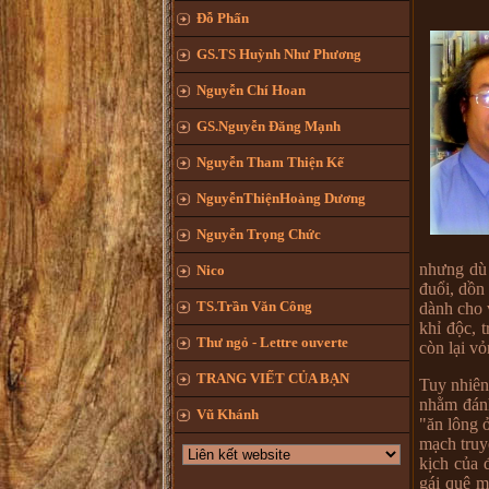
Đỗ Phấn
GS.TS Huỳnh Như Phương
Nguyễn Chí Hoan
GS.Nguyễn Đăng Mạnh
Nguyễn Tham Thiện Kế
NguyễnThiệnHoàng Dương
Nguyễn Trọng Chức
nhưng dù 
Nico
đuổi, dồn
TS.Trần Văn Công
dành cho 
khỉ độc, 
Thư ngỏ - Lettre ouverte
còn lại v
TRANG VIẾT CỦA BẠN
Tuy nhiên
nhằm đánh
Vũ Khánh
"ăn lông 
mạch truyệ
kịch của 
gái quê m