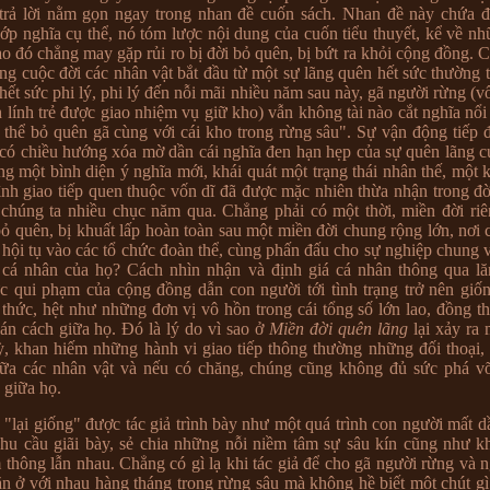
trả lời nằm gọn ngay trong nhan đề cuốn sách. Nhan đề này chứa đ
lớp nghĩa cụ thể, nó tóm lược nội dung của cuốn tiểu thuyết, kể về n
ào đó chẳng may gặp rủi ro bị đời bỏ quên, bị bứt ra khỏi cộng đồng. C
rong cuộc đời các nhân vật bắt đầu từ một sự lãng quên hết sức thường 
hết sức phi lý, phi lý đến nỗi mãi nhiều năm sau này, gã người rừng (v
 lính trẻ được giao nhiệm vụ giữ kho) vẫn không tài nào cắt nghĩa nổi 
có thể bỏ quên gã cùng với cái kho trong rừng sâu". Sự vận động tiếp
i có chiều hướng xóa mờ dần cái nghĩa đen hạn hẹp của sự quên lãng c
ng một bình diện ý nghĩa mới, khái quát một trạng thái nhân thế, một 
nh giao tiếp quen thuộc vốn dĩ đã được mặc nhiên thừa nhận trong đ
chúng ta nhiều chục năm qua. Chẳng phải có một thời, miền đời riê
bỏ quên, bị khuất lấp hoàn toàn sau một miền đời chung rộng lớn, nơi 
 hội tụ vào các tổ chức đoàn thể, cùng phấn đấu cho sự nghiệp chung v
ị cá nhân của họ? Cách nhìn nhận và định giá cá nhân thông qua lă
 qui phạm của cộng đồng dẫn con người tới tình trạng trở nên giố
 thức, hệt như những đơn vị vô hồn trong cái tổng số lớn lao, đồng t
ián cách giữa họ. Đó là lý do vì sao ở
Miền đời quên lãng
lại xảy ra
ỳ, khan hiếm những hành vi giao tiếp thông thường những đối thoại, t
iữa các nhân vật và nếu có chăng, chúng cũng không đủ sức phá v
 giữa họ.
"lại giống" được tác giả trình bày như một quá trình con người mất dầ
hu cầu giãi bày, sẻ chia những nỗi niềm tâm sự sâu kín cũng như k
 thông lẫn nhau. Chẳng có gì lạ khi tác giả để cho gã người rừng và 
ăn ở với nhau hàng tháng trong rừng sâu mà không hề biết một chút g