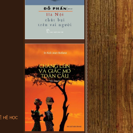
Ế HỆ HỌC