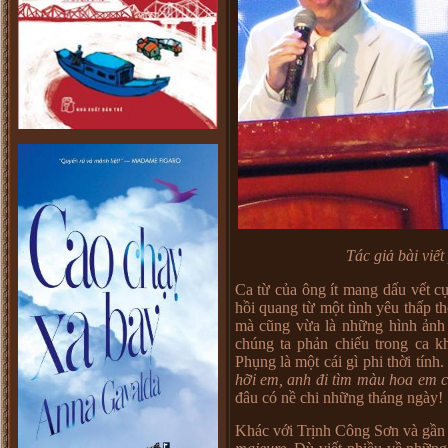
Tác giả bài viế
Ca từ của ông ít mang dấu vết cụ 
hồi quang từ một tình yêu thấp 
mà cũng vừa là những hình ảnh c
chúng ta phản chiếu trong ca 
Phụng là một cái gì phi thời tín
hỡi em, anh đi tìm màu hoa em 
đâu có nề chi những tháng ngày!
Khác với Trịnh Công Sơn và gầ