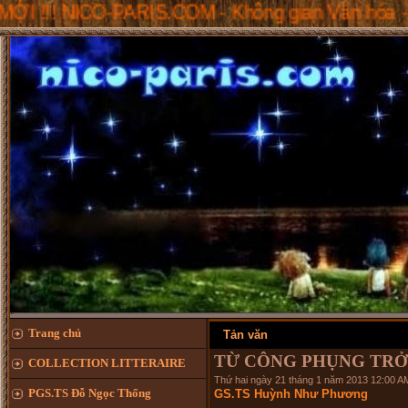
O-PARIS.COM - Không gian Văn hóa - Giáo dục & 
Trang chủ
Tản văn
TỪ CÔNG PHỤNG TRỞ
COLLECTION LITTERAIRE
Thứ hai ngày 21 tháng 1 năm 2013 12:00 A
PGS.TS Đỗ Ngọc Thống
GS.TS Huỳnh Như Phương