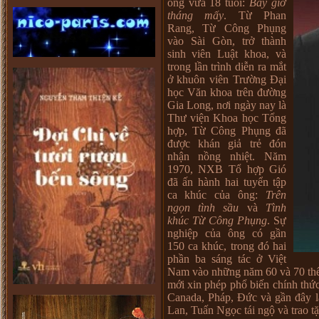
ông vừa 18 tuổi:
Bây giờ
tháng mấy
. Từ Phan
Rang, Từ Công Phụng
vào Sài Gòn, trở thành
sinh viên Luật khoa, và
trong lần trình diễn ra mắt
ở khuôn viên Trường Đại
học Văn khoa trên đường
Gia Long, nơi ngày nay là
Thư viện Khoa học Tổng
hợp, Từ Công Phụng đã
được khán giả trẻ đón
nhận nồng nhiệt. Năm
1970, NXB Tổ hợp Gió
đã ấn hành hai tuyển tập
ca khúc của ông:
Trên
ngọn tình sầu
và
Tình
khúc Từ Công Phụng
. Sự
nghiệp của ông có gần
150 ca khúc, trong đó hai
phần ba sáng tác ở Việt
Nam vào những năm 60 và 70 thế k
mới xin phép phổ biến chính thứ
Canada, Pháp, Đức và gần đây l
Lan, Tuấn Ngọc tái ngộ và trao t