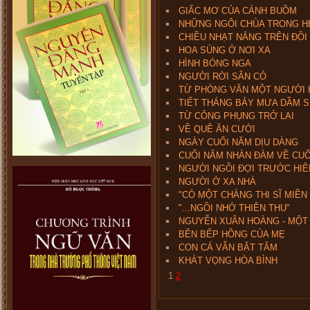
GIẤC MƠ CỦA CÁNH BUỒM
NHỮNG NGÔI CHÙA TRONG H
CHIỀU NHẠT NẮNG TRÊN ĐỒI
HOA SÚNG Ở NƠI XA
HÌNH BÓNG NGA
NGƯỜI RỜI SÂN CỎ
TỪ PHÒNG VĂN MỘT NGƯỜI 
TIẾT THÁNG BẢY MƯA DẦM S
TỪ CÔNG PHỤNG TRỞ LẠI
VỀ QUÊ ĂN CƯỚI
NGÀY CUỐI NĂM DỊU DÀNG
CUỐI NĂM NHÀN ĐÀM VỀ CUỐ
NGƯỜI NGỒI ĐỢI TRƯỚC HIÊ
NGƯỜI Ở XA NHÀ
"CÓ MỘT CHÀNG THI SĨ MIỀN 
"...NGỒI NHỚ THIÊN THU"
NGUYỄN XUÂN HOÀNG - MỘT 
BÊN BẾP HỒNG CỦA MẸ
CON CÁ VẪN BẶT TĂM
KHÁT VỌNG HÒA BÌNH
1
2