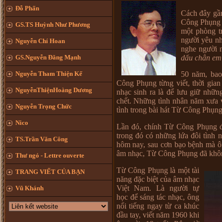
Đỗ Phấn
Cách đây gần
Công Phụng v
GS.TS Huỳnh Như Phương
một phòng t
người yêu n
Nguyễn Chí Hoan
nghe người 
dấu chân em
GS.Nguyễn Đăng Mạnh
Nguyễn Tham Thiện Kế
50 năm, bao
Công Phụng từng viết, thời gian
NguyễnThiệnHoàng Dương
nhạc sinh ra là để lưu giữ nhữn
chết. Những tình nhân năm xưa 
Nguyễn Trọng Chức
tình trong bài hát Từ Công Phụng t
Nico
Lần đó, chính Từ Công Phụng đã
trong đó có những lứa đôi tình 
TS.Trần Văn Công
hôm nay, sau cơn bạo bệnh mà ôn
âm nhạc, Từ Công Phụng đã không 
Thư ngỏ - Lettre ouverte
Từ Công Phụng là một tài
TRANG VIẾT CỦA BẠN
năng đặc biệt của âm nhạc
Việt Nam. Là người tự
Vũ Khánh
học để sáng tác nhạc, ông
nổi tiếng ngay từ ca khúc
đầu tay, viết năm 1960 khi