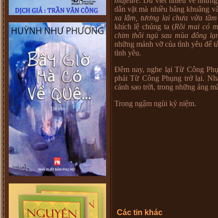
majeure
. Dù viết nhiều về nhữn
dằn vặt mà nhiều bâng khuâng và
xa lắm, tương lai chưa vừa tầm
khích lệ chúng ta (
Rồi mai có m
chim thôi ngủ sau mùa đông l
những mảnh vỡ của tình yêu để tá
tình yêu.
Đêm nay, nghe lại Từ Công Phụng
phải Từ Công Phụng trở lại. Nhạ
cánh sao trời, trong những áng m
Trong ngậm ngùi kỷ niệm.
Các tin khác