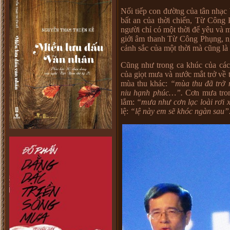
Nối tiếp con đường của tân nhạc
bất an của thời chiến, Từ Công 
người chỉ có một thời để yêu và m
giới âm thanh Từ Công Phụng, ngư
cảnh sắc của một thời mà cũng là
Cũng như trong ca khúc của các 
của giọt mưa và nước mắt trở về
mùa thu khác:
“mùa thu đã trở 
niu hạnh phúc…”.
Cơn mưa tron
lắm:
“mưa như cơn lạc loài rơi
lệ:
“lệ này em sẽ khóc ngàn sau”