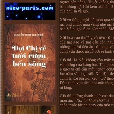
người bán hàng. Tuyệt không th
bán tương tự. Chỉ kém xôi lúa ở
của phù sa và gió.
Xôi vò đúng nghĩa là món quà vặ
rạc óng chuốt màu vàng nhẹ rắc l
bát. Và bị gọi là ăn “
Ba chè”.
Món
Xôi hoa cau thường có trên cỗ cú
của hạt gạo và hạt đậu còn ngu
những người đến ăn cỗ mang về.
cũng vừa được ăn cỗ bởi sẽ hình 
Giờ thì Hà Nội không còn mấy n
và những cửa hàng lớn. Tác phon
Người ta chỉ cần một “chõ” côn
lúc năm sáu loại xôi. Xôi đậu đe
cùng là xôi lúa xôi xéo...Cứ th
Đậu xanh vụn rắc khỏi mất công 
ni lông.
Giờ thì những thành ngữ của đá
món ăn.
“Xôi lòi khỏi chõ”
là n
chào trước lúc chia tay của một 