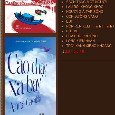
SÁCH TẶNG MỘT NGƯỜI
LÂU RỒI KHÔNG KHÓC
NGƯỜI GIÀ TẬP SỐNG
CON ĐƯỜNG VẮNG
BỤI
RÓN RÉN XEM l mảnh l mảnh l
BÚT BI
HOA PHỐ PHƯỜNG
LÒNG KIÊN NHẪN
TRỜI XANH XIÊNG KHOẢNG
1
2
3
4
5
6
7
8