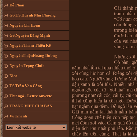
Đỗ Phấn
Cái thành 
tranh phần
GS.TS Huỳnh Như Phương
“
Có nam có
còn đúng v
Nguyễn Chí Hoan
trương biể
được bao nh
GS.Nguyễn Đăng Mạnh
của vài nh
Nguyễn Tham Thiện Kế
vùng xa mà 
NguyễnThiệnHoàng Dương
Nhưng xôi l
Cỗ bàn, giỗ
Nguyễn Trọng Chức
năm nhất tồn tại qua nhiều thời ở
xôi cùng lúc hơn cả. Riêng xôi đậ
Nico
hoa cau. Người vùng Tương Mai,
đậu xanh là xôi lúa. Nhiều nhà
TS.Trần Văn Công
nguồn gốc của từ “xôi lúa” mà ch
phương như cái cốc, cái ly, cái 
Thư ngỏ - Lettre ouverte
thì ai cũng hiểu là xôi ngô. Đượ
TRANG VIẾT CỦA BẠN
hạt ngâm qua đêm. Đồ ngô lẫn vớ
Giã mịn nắm lại thành nắm bằng
Vũ Khánh
Công đoạn chế biến còn tiếp tục b
mẹt đơm xôi vào. Cầm quả đỗ th
diện tích lớn nhất phủ lên. Rắc
chảy lên trên cùng. Thật lạ là