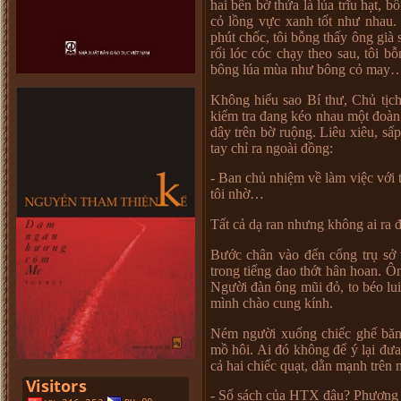
hai bên b
ờ
th
ử
a là lúa trĩu h
ạ
t, b
c
ỏ
l
ồ
ng v
ự
c xanh t
ố
t nh
ư
nhau. 
phút ch
ố
c, tôi b
ỗ
ng th
ấ
y ông già 
r
ố
i lóc cóc ch
ạ
y theo sau, tôi b
ỗ
bông lúa mùa nh
ư
bông c
ỏ
may
Không hi
ể
u sao Bí th
ư
, Ch
ủ
t
ị
ch
ki
ể
m tra đang kéo nhau m
ộ
t đoàn
dây trên b
ờ
ru
ộ
ng. Liêu xiêu, s
ấ
p
tay ch
ỉ
ra ngoài đ
ồ
ng:
- Ban ch
ủ
nhi
ệ
m v
ề
làm vi
ệ
c v
ớ
i
tôi nh
ờ
…
T
ấ
t c
ả
d
ạ
ran nh
ư
ng không ai ra 
B
ướ
c chân vào đ
ế
n c
ổ
ng tr
ụ
s
ở
trong ti
ế
ng dao th
ớ
t hân hoan. Ô
Ng
ườ
i đàn ông mũi đ
ỏ
, to béo lu
mình chào cung kính.
Ném ng
ườ
i xu
ố
ng chi
ế
c gh
ế
băn
m
ồ
hôi. Ai đó không đ
ể
ý l
ạ
i đ
ư
a
c
ả
hai chi
ế
c qu
ạ
t, d
ằ
n m
ạ
nh trên 
- S
ổ
sách c
ủ
a HTX đâu? Ph
ươ
ng 