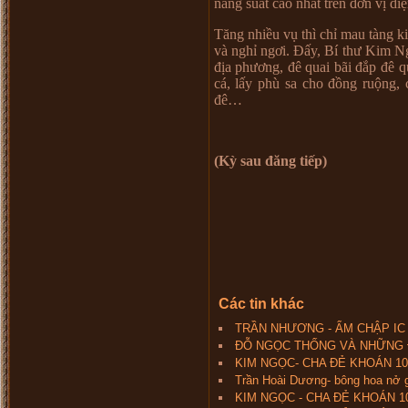
năng su
ấ
t cao nh
ấ
t trên đ
ơ
n v
ị
di
ệ
Tăng nhi
ề
u v
ụ
thì ch
ỉ
mau tàng k
và ngh
ỉ
ng
ơ
i. Đ
ấ
y, Bí th
ư
Kim N
đ
ị
a ph
ươ
ng, đê quai bãi đ
ắ
p đê q
cá, l
ấ
y phù sa cho đ
ồ
ng ru
ộ
ng, 
đê
…
(Kỳ sau đăng tiếp)
Các tin khác
TRẦN NHƯƠNG - ẨM CHẬP IC 
ĐỖ NGỌC THỐNG VÀ NHỮNG
KIM NGỌC- CHA ĐẺ KHOÁN 10 
Trần Hoài Dương- bông hoa nở 
KIM NGỌC - CHA ĐẺ KHOÁN 10 