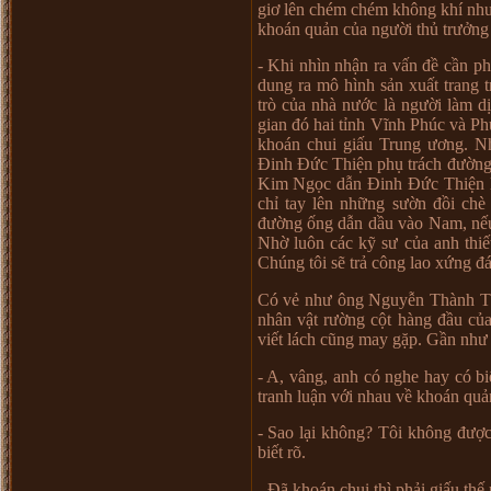
gi
ơ
lên chém chém không khí nh
khoán qu
ả
n c
ủ
a ng
ườ
i th
ủ
tr
ưở
ng
- Khi nhìn nh
ậ
n ra v
ấ
n đ
ề
c
ầ
n ph
dung ra mô hình s
ả
n xu
ấ
t trang t
trò c
ủ
a nhà n
ướ
c là ng
ườ
i làm d
gian đó hai t
ỉ
nh Vĩnh Phúc và Ph
khoán chui gi
ấ
u Trung
ươ
ng. N
Đinh Đ
ứ
c Thi
ệ
n ph
ụ
trách đ
ườ
n
Kim Ng
ọ
c d
ẫ
n Đinh Đ
ứ
c Thi
ệ
n
ch
ỉ
tay lên nh
ữ
ng s
ườ
n đ
ồ
i chè
đ
ườ
ng
ố
ng d
ẫ
n d
ầ
u vào Nam, n
ế
Nh
ờ
luôn các k
ỹ
s
ư
c
ủ
a anh thi
ế
Chúng tôi s
ẽ
tr
ả
công lao x
ứ
ng đ
Có v
ẻ
nh
ư
ông Nguy
ễ
n Thành T
nhân v
ậ
t r
ườ
ng c
ộ
t hàng đ
ầ
u c
ủ
vi
ế
t lách cũng may g
ặ
p. G
ầ
n nh
ư
- A, vâng, anh có nghe hay có bi
tranh lu
ậ
n v
ớ
i nhau v
ề
khoán qu
ả
- Sao l
ạ
i không? Tôi không đ
ượ
bi
ế
t rõ.
- Đã khoán chui thì ph
ả
i gi
ấ
u th
ế