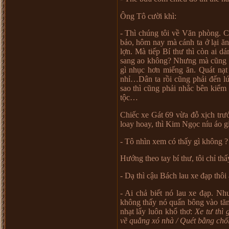
Ông Tô c
ườ
i khì:
- Thì chúng tôi v
ề
Văn phòng. 
b
ả
o, hôm nay mà cánh ta
ở
l
ạ
i ăn
l
ợ
n. Mà ti
ế
p Bí th
ư
thì còn ai dá
sang ao không? Nh
ư
ng mà cũng 
gì nh
ụ
c h
ơ
n mi
ế
ng ăn. Quát n
ạ
t
nh
ỉ
…
Dân ta r
ồ
i cũng ph
ả
i đ
ế
n l
sao thì cũng ph
ả
i nh
ắ
c bên ki
ể
m 
t
ộ
c
…
Chi
ế
c xe Gát 69 v
ừ
a đ
ỗ
x
ị
ch tr
ư
loay hoay, thì Kim Ng
ọ
c níu áo g
- Tô nhìn xem có th
ấ
y gì không ?
H
ướ
ng theo tay bí th
ư
, tôi ch
ỉ
th
ấ
- D
ạ
thì c
ậ
u Bách lau xe đ
ạ
p thôi
- Ai ch
ả
bi
ế
t nó lau xe đ
ạ
p. Nh
không th
ấ
y nó qu
ấ
n bông vào tăm
nh
ạ
t l
ẩ
y luôn kh
ổ
th
ơ
:
Xe t
ư
thì g
v
ề
qu
ẳ
ng xó nhà / Quét b
ằ
ng ch
ổ