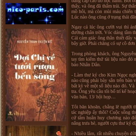
b
ằ
ng c
ấ
p cao do h
ọ
c hành. B
ở
i ô
th
ấ
y, và ông đã th
ấ
m tr
ả
i. S
ự
th
ấ
m
ồ
hôi, mà còn mùi máu chi
ế
n t
Lúc nào ông cũng
ở
tr
ạ
ng thái đă
Ngay c
ả
lúc ông c
ườ
i vui thì á
đ
ườ
ng chân tr
ờ
i. Vóc dáng t
ầ
m t
Cái c
ả
m giác ông thân thi
ế
t đ
ấ
y v
bây gi
ờ
. Ph
ả
i chăng có s
ự
cô đ
ơ
n
Trong phòng khách, ông Nguy
ễ
n
tay tìm ki
ế
m th
ứ
tài li
ệ
u nào đó 
báo Nhân Dân.
- Làm th
ư
ký cho Kim Ng
ọ
c ngh
nào cũng ph
ả
i bày s
ẵ
n trên bàn 
b
ấ
t kỳ v
ề
m
ộ
t s
ố
li
ệ
u nào đó. Và
tra. Ông yêu c
ầ
u tôi b
ố
trí k
ế
ho
ạ
văn b
ả
n, 13/ h
ộ
i h
ọ
p
…
Tôi băn khoăn, ch
ẳ
ng l
ẽ
ng
ườ
i t
tác nghi
ệ
p
ấ
y thôi? Cu
ộ
c s
ố
ng th
c
ứ
t
ấ
m huân huy ch
ươ
ng nào đ
n
ắ
ng tr
ư
a hè, ng
ườ
i c
ự
u th
ư
ký d
- Nhi
ề
u l
ắ
m, r
ấ
t nhi
ề
u chuy
ệ
n đ
ờ