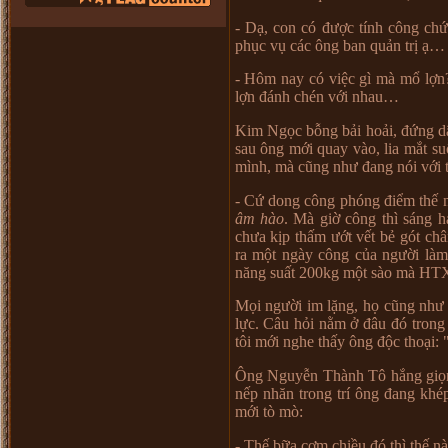
- D
ạ
, con có đ
ượ
c tính công ch
ph
ụ
c v
ụ
các ông ban qu
ả
n tr
ị
ạ
…
-
Hôm nay có vi
ệ
c gì mà m
ổ
l
ợ
n
l
ợ
n đánh chén v
ớ
i nhau
…
Kim Ng
ọ
c b
ỗ
ng b
ả
i ho
ả
i, đ
ứ
ng d
sau ông m
ớ
i quay vào, lia m
ắ
t su
mình, mà cũng nh
ư
đang nói v
ớ
i 
- C
ứ
dong công phóng đi
ể
m th
ế
n
âm hào
. Mà gi
ờ
công thì sáng ha
ch
ư
a k
ị
p th
ấ
m
ướ
t v
ế
t b
ẻ
gót châ
ra m
ộ
t ngày công c
ủ
a ng
ườ
i làm
năng su
ấ
t 200kg m
ộ
t sào mà HTX
M
ọ
i ng
ườ
i im l
ặ
ng, h
ọ
cũng nh
ư
l
ự
c. Câu h
ỏ
i n
ằ
m
ở
đâu đó trong
tôi m
ớ
i nghe th
ấ
y ông đ
ộ
c tho
ạ
i: 
Ông Nguy
ễ
n Thành Tô h
ắ
ng gi
ọ
n
ế
p nhăn trong trí ông đang kh
m
ớ
i tò mò:
- Th
ế
b
ữ
a c
ơ
m chi
ề
u đó thì th
ế
n