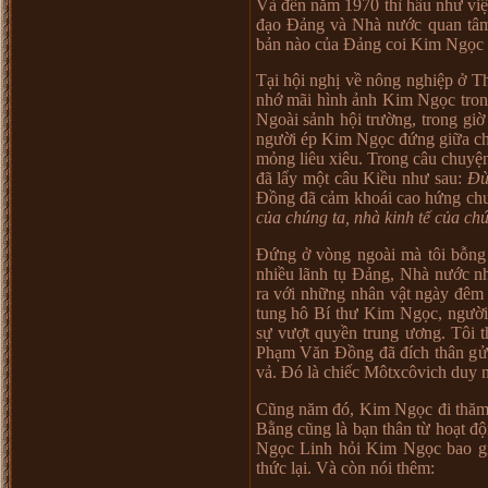
Và đ
ế
n năm 1970 thì h
ầ
u nh
ư
vi
đ
ạ
o Đ
ả
ng và Nhà n
ướ
c quan tâ
b
ả
n nào c
ủ
a Đ
ả
ng coi Kim Ng
ọ
c
T
ạ
i h
ộ
i ngh
ị
v
ề
nông nghi
ệ
p
ở
Th
nh
ớ
mãi hình
ả
nh Kim Ng
ọ
c tro
Ngoài s
ả
nh h
ộ
i tr
ườ
ng, trong gi
ờ
ng
ườ
i ép Kim Ng
ọ
c đ
ứ
ng gi
ữ
a c
m
ỏ
ng liêu xiêu. Trong câu chuy
ệ
đã l
ẩ
y m
ộ
t câu Ki
ề
u nh
ư
sau:
Đ
Đ
ồ
ng đã c
ả
m khoái cao h
ứ
ng ch
c
ủ
a chúng ta, nhà kinh t
ế
c
ủ
a chú
Đ
ứ
ng
ở
vòng ngoài mà tôi b
ỗ
ng
nhi
ề
u lãnh t
ụ
Đ
ả
ng, Nhà n
ướ
c n
ra v
ớ
i nh
ữ
ng nhân v
ậ
t ngày đêm
tung hô Bí th
ư
Kim Ng
ọ
c, ng
ườ
s
ự
v
ượ
t quy
ề
n trung
ươ
ng. Tôi t
Ph
ạ
m Văn Đ
ồ
ng đã đích thân g
ử
v
ả
. Đó là chi
ế
c Môtxcôvich duy 
Cũng năm đó, Kim Ng
ọ
c đi thăm
B
ằ
ng cũng là b
ạ
n thân t
ừ
ho
ạ
t đ
ộ
Ng
ọ
c Linh h
ỏ
i Kim Ng
ọ
c bao g
th
ứ
c l
ạ
i. Và còn nói thêm: