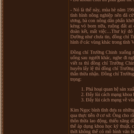
- Nó là th
ế
này, mùa hè năm 196
tình hình nông nghi
ệ
p nên đã c
ử
ươ
ng, bà con nông dân ph
ấ
n kh
ở
k
ẻ
ng v
ỏ
bom n
ữ
a, ru
ộ
ng đ
ấ
t ai
đoàn k
ế
t, m
ấ
t vi
ệ
c
…
Th
ư
ký đó 
D
ườ
ng nh
ư
ch
ư
a tin, đ
ồ
ng chí T
hình
ở
các vùng khác trong t
ỉ
nh V
Đ
ồ
ng chí Tr
ườ
ng Chinh xu
ố
ng 
u
ố
ng sau ng
ườ
i khác, nghe đi ng
vi
ế
t ra thì đ
ồ
ng chí Tr
ườ
ng Chi
huyên l
ấ
y l
ệ
thì đ
ồ
ng chí Tr
ườ
ng
th
ắ
n th
ừ
a nh
ậ
n. Đ
ồ
ng chí Tr
ườ
ng
tr
ọ
ng:
1. Phá ho
ạ
i quan h
ệ
s
ả
n xu
ấ
2. Đ
ẩ
y lùi cách m
ạ
ng khoa 
3. Đ
ẩ
y lùi cách m
ạ
ng v
ề
văn
Kim Ng
ọ
c bình tĩnh đ
ư
a ra nh
ữ
n
qua th
ự
c ti
ễ
n
ở
c
ơ
s
ở
. Ông cho r
ằ
thôn th
ừ
a lao đ
ộ
ng, thi
ế
u xăng d
th
ể
áp d
ụ
ng khoa h
ọ
c k
ỹ
thu
ậ
t, c
th
ờ
i không th
ể
có mô hình văn h