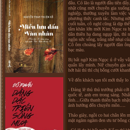
đâu. Có lão là ng
ườ
i đ
ầ
u tiên đ
ấ
y
nh
ậ
t cũng m
ờ
i chuyên gia xu
ố
ng
nghi
ệ
p, th
ườ
ng xuyên làm vi
ệ
c 
ph
ươ
ng th
ứ
c canh tác. Nh
ư
ng n
cu
ố
i tu
ầ
n, cô nghĩ cũng là d
ị
p th
ể
t
ấ
m khăn l
ớ
n m
ờ
i Kim Ng
ọ
c ra b
dân thiên h
ạ
đang ng
ụ
p l
ặ
n, thì 
ng
ộ
n s
ứ
c s
ố
ng, tr
ắ
ng nh
ễ
nh
ạ
i c
ủ
Cô ôm choàng l
ấ
y ng
ườ
i đàn ôn
b
ạ
c màu.
B
ị
b
ấ
t ng
ờ
Kim Ng
ọ
c ú
ớ
v
ẫ
y v
ẫ
qu
ấ
n l
ấ
y mình. N
ữ
chuyên gia s
h
ớ
t h
ả
i thì thì ch
ị
b
ỗ
ng c
ườ
i khan
V
ề
đ
ế
n khách s
ạ
n tôi m
ớ
i th
ấ
y lo 
- Đáng l
ẽ
th
ủ
th
ủ
tr
ưở
ng ph
ả
i c
ở
i
qu
ố
c t
ế
, anh em trong sáng. Nh
ấ
tình
…
Gi
ữ
a thanh thiên b
ạ
ch nh
ậ
t
ả
nh h
ưở
ng đ
ế
n chuyên môn
…
.
Tháo giày, ng
ồ
i co hai chân lên 
m
ặ
t ngăm ngăm đen
ư
u t
ư
b
ỗ
ng c