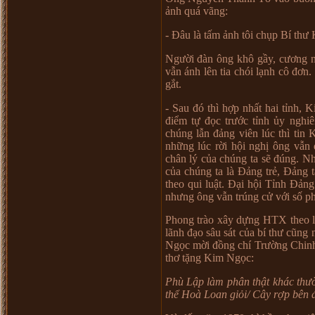
ả
nh quá vãng:
- Đâu là t
ấ
m
ả
nh tôi ch
ụ
p Bí th
ư
K
Ng
ườ
i đàn ông khô g
ầ
y, c
ươ
ng 
v
ẫ
n ánh lên tia chói l
ạ
nh cô đ
ơ
n.
g
ắ
t.
- Sau đó thì h
ợ
p nh
ấ
t hai t
ỉ
nh, K
đi
ể
m t
ự
đ
ọ
c tr
ướ
c t
ỉ
nh
ủ
y nghiê
chúng l
ẫ
n đ
ả
ng viên lúc thì tin
nh
ữ
ng lúc r
ờ
i h
ộ
i ngh
ị
ông v
ẫ
n 
chân lý c
ủ
a chúng ta s
ẽ
đúng. N
c
ủ
a chúng ta là Đ
ả
ng tr
ẻ
, Đ
ả
ng t
theo qui lu
ậ
t. Đ
ạ
i h
ộ
i T
ỉ
nh Đ
ả
ng
nh
ư
ng ông v
ẫ
n trúng c
ử
v
ớ
i s
ố
ph
Phong trào xây d
ự
ng HTX theo 
lãnh đ
ạ
o sâu sát c
ủ
a bí th
ư
cũng 
Ng
ọ
c m
ờ
i đ
ồ
ng chí Tr
ườ
ng Chin
th
ơ
t
ặ
ng Kim Ng
ọ
c:
Phù L
ậ
p làm phân th
ậ
t khác th
ư
th
ể
Hoà Loan gi
ỏ
i/ Cây r
ợ
p bên 