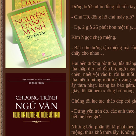
D
ừ
ng b
ướ
c nhìn đ
ồ
ng h
ồ
trên tay
- Chú Tô, đ
ồ
ng h
ồ
chú m
ấ
y gi
ờ?
- D
ạ
, 2 gi
ờ
25 phút h
ơ
n m
ộ
t tí
ạ
Kim Ng
ọ
c ch
ẹ
p mi
ệ
ng.
- Bát c
ơ
m b
ư
ng t
ậ
n mi
ệ
ng mà cò
ch
ấ
y cho nhau
…
Hai bên đ
ườ
ng b
ờ
th
ử
a, lúa thán
lúa th
ậ
p thò n
ơ
i đ
ầ
u b
ờ
, ngó nga
ch
ẽ
n, nhét v
ộ
i vào b
ị
r
ồ
i l
ạ
i tu
ố
t
lúa mênh mông m
ộ
t màu vàng r
ấ
y th
ư
a nh
ạ
t, loang ba báo g
ấ
m.
giày, l
ộ
t t
ấ
t ném xu
ố
ng b
ờ
ru
ộ
ng
Chúng tôi l
ụ
c t
ụ
c, tháo dép c
ở
i g
- Đ
ứ
ng yên trên đó, các anh theo 
h
ế
t m
ẹ
bây gi
ờ
.
Nh
ư
ng b
ổ
n ph
ậ
n tôi là ph
ả
i theo
ru
ộ
ng, th
ử
a khô th
ử
a l
ầ
y. Không 