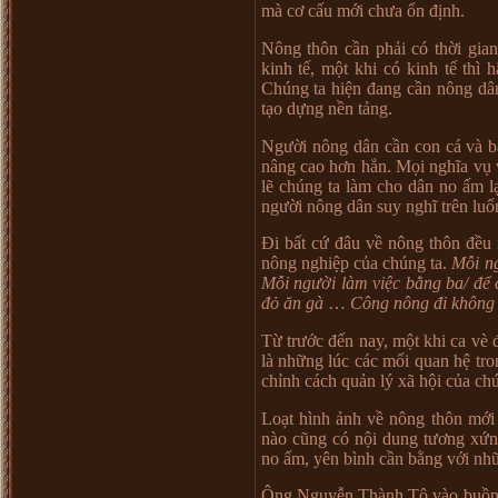
mà c
ơ
c
ấ
u m
ớ
i ch
ư
a
ổ
n đ
ị
nh.
Nông thôn c
ầ
n ph
ả
i có th
ờ
i gia
kinh t
ế
, m
ộ
t khi có kinh t
ế
thì h
Chúng ta hi
ệ
n đang c
ầ
n nông dâ
t
ạ
o d
ự
ng n
ề
n t
ả
ng.
Ng
ườ
i nông dân c
ầ
n con cá và b
nâng cao h
ơ
n h
ẳ
n. M
ọ
i nghĩa v
ụ
l
ẽ
chúng ta làm cho dân no
ấ
m l
ng
ườ
i nông dân suy nghĩ trên lu
ố
Đi b
ấ
t c
ứ
đâu v
ề
nông thôn đ
ề
u 
nông nghi
ệ
p c
ủ
a chúng ta.
M
ỗ
i n
M
ỗ
i ng
ườ
i làm vi
ệ
c b
ằ
ng ba/ đ
ể
đ
ỏ
ăn gà
…
Công nông đi không
T
ừ
tr
ướ
c đ
ế
n nay, m
ộ
t khi ca vè 
là nh
ữ
ng lúc các m
ố
i quan h
ệ
tro
ch
ỉ
nh cách qu
ả
n lý xã h
ộ
i c
ủ
a ch
Lo
ạ
t hình
ả
nh v
ề
nông thôn m
ớ
i
nào cũng có n
ộ
i dung t
ươ
ng x
ứ
n
no
ấ
m, yên bình c
ầ
n b
ằ
ng v
ớ
i nh
Ông Nguy
ễ
n Thành Tô vào bu
ồ
n