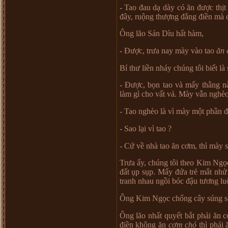
- Tao đau d
ạ
dày có ăn đ
ượ
c th
ị
t
đây, ru
ộ
ng th
ượ
ng đ
ẳ
ng đi
ề
n mà 
Ông lão Sán Dìu h
ấ
t hàm,
- Đ
ượ
c, tr
ư
a nay mày vào tao
ăn 
Bí th
ư
li
ề
n nháy chúng tôi bi
ế
t là 
- Đ
ượ
c, b
ọ
n tao và m
ấ
y th
ằ
ng n
làm gì cho v
ấ
t v
ả
. Mày v
ẫ
n nghèo
- Tao nghèo là vì mày m
ộ
t ph
ầ
n đ
- Sao l
ạ
i vì tao ?
- C
ứ
v
ề
nhà tao ăn c
ơ
m, thì mày s
Tr
ư
a
ấ
y, chúng tôi theo Kim Ng
ọ
đ
ấ
t
ụ
p s
ụ
p. M
ấ
y đ
ứ
a tr
ẻ
m
ắ
t nh
ử
tranh nhau ng
ồ
i bóc đ
ậ
u t
ươ
ng lu
Ông Kim Ng
ọ
c ch
ố
ng cây súng s
Ông lão nh
ấ
t quy
ế
t b
ắ
t ph
ả
i ăn c
đi
ề
n không ăn
c
ơ
m chó
thì ph
ả
i