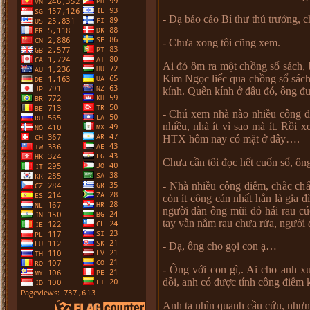
- D
ạ
báo cáo Bí th
ư
th
ủ
tr
ưở
ng, c
- Ch
ư
a xong tôi cũng xem.
A
i đó ôm ra m
ộ
t ch
ồ
ng s
ổ
sách, 
Kim Ng
ọ
c li
ế
c qua ch
ồ
ng s
ổ
sách
kính. Quên kính
ở
đâu đó, ông đ
- Chú xem nhà nào nhi
ề
u công đ
nhi
ề
u, nhà ít vì sao mà ít. R
ồ
i x
HTX hôm nay có m
ặ
t
ở
đây
…
.
Ch
ư
a c
ầ
n tôi đ
ọ
c h
ế
t cu
ố
n s
ổ
, ôn
- Nhà nhi
ề
u công đi
ể
m, ch
ắ
c ch
còn ít công cán nh
ấ
t h
ẳ
n là gia đ
ng
ườ
i đàn ông mũi đ
ỏ
hái rau cú
tay v
ẫ
n n
ắ
m rau ch
ư
a r
ử
a, ng
ườ
i
- D
ạ
, ông cho g
ọ
i con
ạ
…
- Ông v
ớ
i con gì,. Ai cho anh x
d
ồ
i, anh có đ
ượ
c tính công đi
ể
m 
Anh ta nhìn quanh c
ầ
u c
ứ
u, nh
ư
n