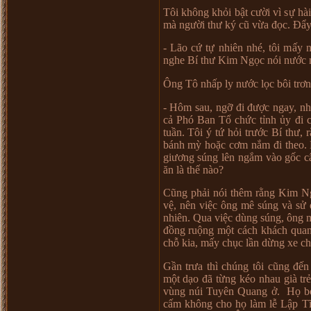
Tôi không kh
ỏ
i b
ậ
t c
ườ
i vì s
ự
hài
mà ng
ườ
i th
ư
ký cũ v
ừ
a đ
ọ
c. Đ
ẩ
y
- Lão c
ứ
t
ự
nhiên nhé, tôi m
ấ
y n
nghe Bí th
ư
Kim Ng
ọ
c nói n
ướ
c 
Ông Tô nh
ấ
p ly n
ướ
c l
ọ
c bôi tr
ơ
n
- Hôm sau, ng
ỡ
đi đ
ượ
c ngay, nh
c
ả
Phó Ban T
ổ
ch
ứ
c t
ỉ
nh
ủ
y đi 
tu
ầ
n. Tôi ý t
ứ
h
ỏ
i tr
ướ
c Bí th
ư
, r
bánh mỳ ho
ặ
c c
ơ
m n
ắ
m đi theo
gi
ươ
ng súng lên ng
ắ
m vào g
ố
c c
ăn là th
ế
nào?
Cũng ph
ả
i nói thêm r
ằ
ng Kim N
v
ệ
, nên vi
ệ
c ông mê súng và s
ử
nhiên. Qua vi
ệ
c dùng súng, ông 
đ
ồ
ng ru
ộ
ng m
ộ
t cách khách qua
ch
ỗ
kia, m
ấ
y ch
ụ
c l
ầ
n d
ừ
ng xe ch
G
ầ
n tr
ư
a thì chúng tôi cũng đ
ế
n
m
ộ
t d
ạ
o đã t
ừ
ng kéo nhau già tr
vùng núi Tuyên Quang
ở
.
H
ọ
b
c
ấ
m không cho h
ọ
làm l
ễ
L
ậ
p T