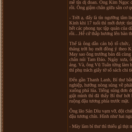
mê tín d
ị
đoan. Ông Kim Ng
ọ
c 
r
ồ
i. Ông gi
ậ
m chân gi
ữ
a sân c
ơ
qu
- Tr
ờ
i
ạ
, đ
ấ
y là tín ng
ưỡ
ng tâm li
Kinh khi 17 tu
ổ
i thì m
ớ
i đ
ượ
c tí
h
ế
t các phong t
ụ
c t
ậ
p quán c
ủ
a d
r
ồ
i
…
H
ễ
c
ứ
th
ắ
p h
ươ
ng lên bàn t
Th
ế
là ông d
ẫ
n cán b
ộ
t
ổ
ch
ứ
c,
tháng tr
ờ
i h
ọ
m
ớ
i đ
ồ
ng ý theo 
May sao ông tr
ưở
ng b
ả
n đã cùng
chân núi Tam Đ
ả
o. Ngày x
ư
a, 
áng. Và, ông Vũ Tuân t
ừ
ng làm 
thì ph
ụ
trách gi
ấ
y t
ờ
s
ổ
sách chi ti
Đ
ế
n g
ầ
n Thanh Lanh, Bí th
ư
b
ắ
nghi
ệ
p, h
ướ
ng nòng súng v
ề
phái
xu
ố
ng phá lúa. Ti
ế
ng súng đ
ơ
n đ
gi
ậ
t mình thì đã th
ấ
y Bí th
ư
h
ớ
t
ru
ộ
ng đ
ậ
u t
ươ
ng phía tr
ướ
c m
ặ
t.
Ông lão Sán Dìu v
ạ
m v
ỡ
, đ
ộ
i chi
đ
ậ
u t
ươ
ng chín. Hình nh
ư
hai ng
- Mày làm bí th
ư
thì thi
ế
u gì th
ị
t 