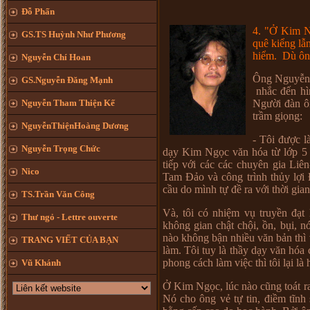
Đỗ Phấn
4.
"
Ở
Kim 
GS.TS Huỳnh Như Phương
quê ki
ể
ng l
ẫ
hi
ể
m.
Dù ôn
Nguyễn Chí Hoan
Ông Nguy
ễ
n
GS.Nguyễn Đăng Mạnh
nh
ắ
c đ
ế
n h
Nguyễn Tham Thiện Kế
Ng
ườ
i đàn ô
tr
ầ
m gi
ọ
ng:
NguyễnThiệnHoàng Dương
- Tôi đ
ượ
c l
Nguyễn Trọng Chức
d
ạ
y Kim Ng
ọ
c văn hóa t
ừ
l
ớ
p 5
ti
ế
p v
ớ
i các các chuyên gia Liê
Nico
Tam Đ
ả
o và công trình th
ủ
y l
ợ
i
c
ầ
u do mình t
ự
đ
ề
ra v
ớ
i th
ờ
i gian
TS.Trần Văn Công
Và, tôi có nhi
ệ
m v
ụ
truy
ề
n đ
ạ
t 
Thư ngỏ - Lettre ouverte
không gian ch
ậ
t ch
ộ
i,
ồ
n, b
ụ
i, n
nào không b
ậ
n nhi
ề
u văn b
ả
n thì
TRANG VIẾT CỦA BẠN
làm. Tôi tuy là th
ầ
y d
ạ
y văn hóa 
phong cách làm vi
ệ
c thì tôi l
ạ
i là 
Vũ Khánh
Ở
Kim Ng
ọ
c, lúc nào cũng toát 
Nó cho ông v
ẻ
t
ự
tin, đi
ề
m tĩnh 