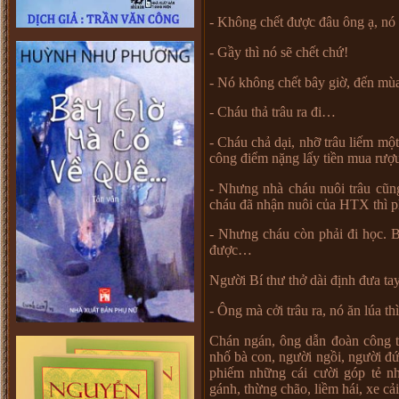
- Không ch
ế
t đ
ượ
c đâu ông
ạ
, nó
- G
ầ
y thì nó s
ẽ
ch
ế
t ch
ứ
!
- Nó không ch
ế
t bây gi
ờ
, đ
ế
n mùa
- Cháu th
ả
trâu ra đi
…
- Cháu ch
ả
d
ạ
i, nh
ỡ
trâu li
ế
m m
ộ
công đi
ể
m n
ặ
ng l
ấ
y ti
ề
n mua r
ượ
- Nh
ư
ng nhà cháu nuôi trâu cũn
cháu đã nh
ậ
n nuôi c
ủ
a HTX thì p
- Nh
ư
ng cháu còn ph
ả
i đi h
ọ
c. 
đ
ượ
c
…
Ng
ườ
i Bí th
ư
th
ở
dài đ
ị
nh đ
ư
a ta
- Ông mà c
ở
i trâu ra, nó ăn lúa th
Chán ngán, ông d
ẫ
n đoàn công t
nh
ố
bà con, ng
ườ
i ng
ồ
i, ng
ườ
i đ
phi
ế
m nh
ữ
ng cái c
ườ
i góp t
ẻ
n
gánh, th
ừ
ng chão, li
ề
m hái, xe c
ả
i