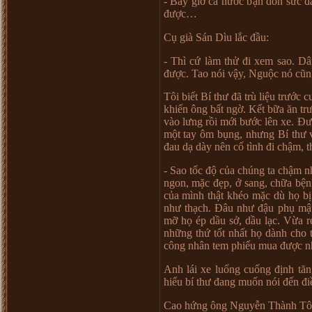
- Bây gi
ờ
c
ả
n
ướ
c b
ậ
n d
ồ
n s
ứ
c đ
đ
ượ
c
…
C
ụ
già Sán Dìu l
ắ
c đ
ầ
u:
- Thì c
ứ
làm th
ử
đi xem sao. Dâ
đ
ượ
c. Tao nói v
ậ
y, Ngu
ộ
c nó cũn
Tôi bi
ế
t Bí th
ư
đã trù li
ệ
u tr
ướ
c c
khi
ế
n ông b
ấ
t ng
ờ
. K
ế
t b
ữ
a ăn tr
vào l
ư
ng r
ồ
i m
ớ
i b
ướ
c lên xe. Đ
ư
m
ộ
t tay ôm b
ụ
ng, nh
ư
ng Bí th
ư
đau d
ạ
dày nên c
ố
tình đi ch
ậ
m, t
- Sao t
ố
c đ
ộ
c
ủ
a chúng ta ch
ậ
m n
ngon, m
ặ
c đ
ẹ
p,
ở
sang, ch
ữ
a b
ệ
n
c
ủ
a mình th
ậ
t khéo m
ặ
c dù h
ọ
b
ị
nh
ư
th
ạ
ch. Đâu nh
ư
đ
ậ
u ph
ụ
m
ậ
m
ỡ
h
ọ
ép d
ầ
u s
ở
, d
ầ
u l
ạ
c. V
ừ
a r
nh
ữ
ng th
ứ
t
ố
t nh
ấ
t h
ọ
dành cho 
công nhân tem phi
ế
u mua đ
ượ
c n
Anh lái xe lu
ố
ng cu
ố
ng đ
ị
nh tăn
hi
ể
u bí th
ư
đang mu
ố
n nói đ
ế
n đi
Cao h
ứ
ng ông Nguy
ễ
n Thành Tô