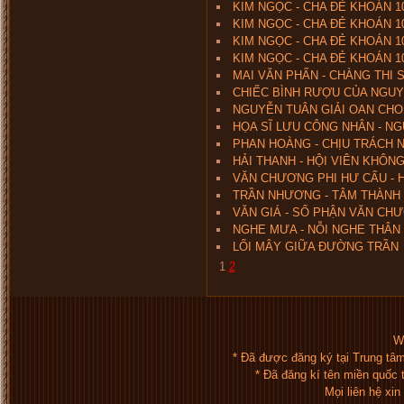
KIM NGỌC - CHA ĐẺ KHOÁN 10 
KIM NGỌC - CHA ĐẺ KHOÁN 10
KIM NGỌC - CHA ĐẺ KHOÁN 10
KIM NGỌC - CHA ĐẺ KHOÁN 10
MAI VĂN PHẤN - CHÀNG THI 
CHIẾC BÌNH RƯỢU CỦA NGU
NGUYỄN TUÂN GIẢI OAN CHO
HỌA SĨ LƯU CÔNG NHÂN - N
PHAN HOÀNG - CHỊU TRÁCH N
HẢI THANH - HỘI VIÊN KHÔN
VĂN CHƯƠNG PHI HƯ CẤU - 
TRẦN NHƯƠNG - TÂM THÀNH 
VĂN GIÁ - SỐ PHẬN VĂN CHƯ
NGHE MƯA - NỖI NGHE THÂN
LỐI MÂY GIỮA ĐƯỜNG TRẦN
1
2
We
* Đã được đăng ký tại Trung tâ
* Đã đăng kí tên miền quốc
Mọi liên hệ xi