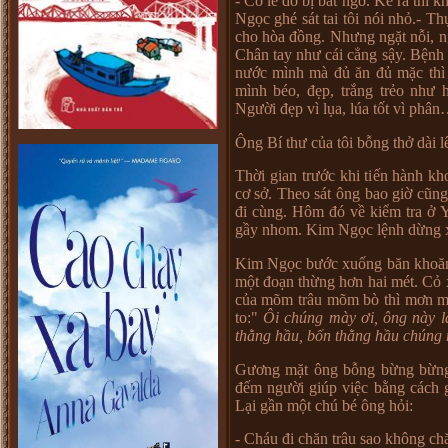
- Có l
ẽ
do b
ị
b
ấ
t ng
ờ
. K
ể
ra thì k
Ng
ọ
c ghé sát tai tôi nói nh
ỏ
.- Th
cho hòa đ
ồ
ng. Nh
ư
ng ng
ặ
t n
ỗ
i, 
Chân tay nh
ư
cái c
ẳ
ng s
ậ
y. B
ệ
nh
n
ướ
c mình mà đ
ủ
ăn đ
ủ
m
ặ
c th
mình béo, đ
ẹ
p, tr
ắ
ng tr
ẻ
o nh
ư
Ng
ườ
i đ
ẹ
p vì l
ụ
a, lúa t
ố
t vì phân
Ông Bí th
ư
c
ủ
a tôi b
ỗ
ng th
ở
dài lê
Th
ờ
i gian tr
ướ
c khi ti
ế
n hành kh
c
ơ
s
ở
. Theo sát ông bao gi
ờ
cũng
đi cùng. Hôm đó v
ề
ki
ể
m tra
ở
Y
g
ầ
y nhom. Kim Ng
ọ
c l
ệ
nh d
ừ
ng 
Kim Ng
ọ
c b
ướ
c xu
ố
ng băn khoăn
m
ộ
t đo
ạ
n th
ừ
ng h
ơ
n hai mét. C
ỏ
c
ủ
a mõm trâu mõm bò thì m
ơ
n 
to:"
Ôi chúng mày
ơ
i, ông này l
th
ằ
ng h
ầ
u, b
ố
n th
ằ
ng h
ầ
u chúng
G
ươ
ng m
ặ
t ông b
ỗ
ng b
ừ
ng b
ừ
n
đ
ế
m ng
ườ
i giúp vi
ệ
c b
ằ
ng cách 
L
ạ
i g
ầ
n m
ộ
t chú bé ông h
ỏ
i:
- Cháu đi chăn trâu sao không ch