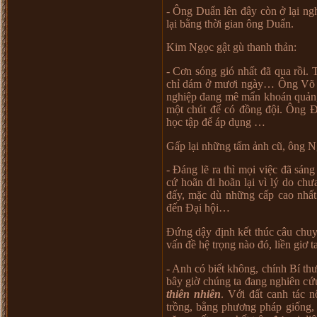
- Ông Du
ẩ
n lên đây còn
ở
l
ạ
i ng
l
ạ
i b
ằ
ng th
ờ
i gian ông Du
ẩ
n.
Kim Ng
ọ
c g
ậ
t gù thanh th
ả
n:
- C
ơ
n sóng gió nh
ấ
t đã qua r
ồ
i.
ch
ỉ
dám
ở
m
ươ
i ngày
…
Ông Võ 
nghi
ệ
p đang mê m
ẩ
n khoán qu
ả
n
m
ộ
t chút đ
ể
có đ
ồ
ng đ
ộ
i. Ông 
h
ọ
c t
ậ
p đ
ể
áp d
ụ
ng
…
G
ấ
p l
ạ
i nh
ữ
ng t
ấ
m
ả
nh cũ, ông 
- Đáng l
ẽ
ra thì m
ọ
i vi
ệ
c đã sáng 
c
ứ
hoãn đi hoãn l
ạ
i vì lý do ch
ư
đ
ấ
y, m
ặ
c dù nh
ữ
ng c
ấ
p cao nh
ấ
đ
ế
n Đ
ạ
i h
ộ
i
…
Đ
ứ
ng d
ậ
y đ
ị
nh k
ế
t thúc câu chu
v
ấ
n đ
ề
h
ệ
tr
ọ
ng nào đó, li
ề
n gi
ơ
ta
- Anh có bi
ế
t không, chính Bí th
bây gi
ờ
chúng ta đang nghiên c
ứ
thiên nhiên
. V
ớ
i đ
ấ
t canh tác 
tr
ồ
ng, b
ằ
ng ph
ươ
ng pháp gi
ố
ng,