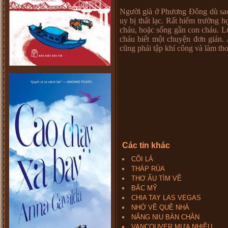
Người già ở Phương Đông dù sa
uy bị thất lạc. Rất hiếm trường 
cháu, hoặc sống gần con cháu. L
cháu biết một chuyện đơn giản. 
cũng phải tập khí công và làm thơ
Các tin khác
CÕI LÁ
THÁP RÙA
THƠ ẤU TÌM VỀ
BẮC MỸ
CHIA TAY LAS VEGAS
NHỚ VỀ QUÊ NHÀ
NÂNG NIU BÀN CHÂN
VANCOUVER MƯA NHIỀU