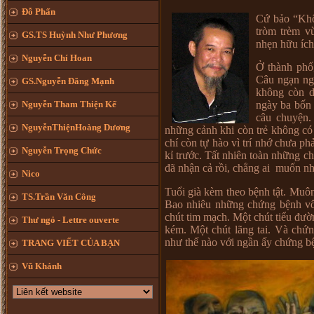
Đỗ Phấn
Cứ bảo “Khôn
tròm trèm v
GS.TS Huỳnh Như Phương
nhẹn hữu ích
Nguyễn Chí Hoan
Ở thành phố,
Câu ngạn ng
GS.Nguyễn Đăng Mạnh
không còn d
Nguyễn Tham Thiện Kế
ngày ba bốn 
câu chuyện.
NguyễnThiệnHoàng Dương
những cảnh khi còn trẻ không có
chí còn tự hào vì trí nhớ chưa ph
Nguyễn Trọng Chức
kỉ trước. Tất nhiên toàn những 
đã nhận cả rồi, chẳng ai muốn nhắ
Nico
Tuổi già kèm theo bệnh tật. Muôn 
TS.Trần Văn Công
Bao nhiêu những chứng bệnh vô
chút tim mạch. Một chút tiểu đư
Thư ngỏ - Lettre ouverte
kém. Một chút lãng tai. Và chứn
như thế nào với ngần ấy chứng bệ
TRANG VIẾT CỦA BẠN
Vũ Khánh