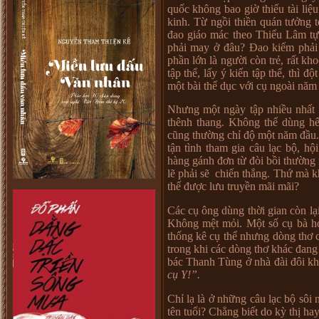
quốc không bao giờ thiếu tài li
kinh. Từ ngồi thiền quán tưởng 
đao giáo mác theo Thiếu Lâm tự
phải may ở đâu? Đao kiếm phải 
phần lớn là người còn trẻ, rất kh
tập thể, lấy ý kiến tập thể, thì 
một bài thể dục với cụ ngoài năm 
Nhưng một ngày tập nhiều nhất c
thênh thang. Không thể dùng hế
cũng thường chỉ độ một năm đầu. 
tận tình tham gia câu lạc bộ, hộ
hàng gánh đơn từ đòi bồi thường 
lẽ phải sẽ chiến thắng. Thứ mà k
thế được lưu truyền mãi mãi?
Các cụ ông dùng thời gian còn lại
Không mệt mỏi. Một số cụ bà học
thống kê cụ thể nhưng dòng thơ c
trong khi các dòng thơ khác đang
bác Thanh Tùng ở nhà đài đôi k
c
ụ
Y!”.
Chỉ lạ là ở những câu lạc bộ sô
tên tuổi? Chẳng biết do kỳ thị hay