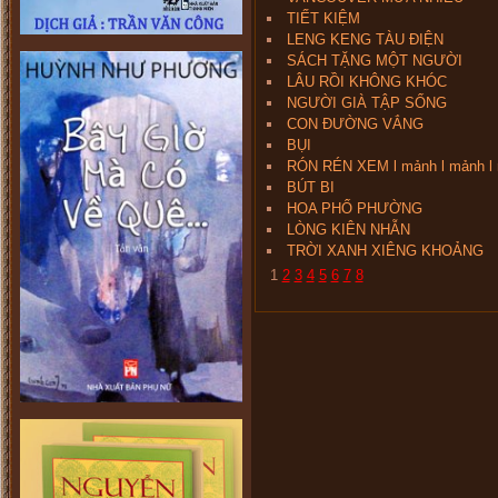
TIẾT KIỆM
LENG KENG TÀU ĐIỆN
SÁCH TẶNG MỘT NGƯỜI
LÂU RỒI KHÔNG KHÓC
NGƯỜI GIÀ TẬP SỐNG
CON ĐƯỜNG VẮNG
BỤI
RÓN RÉN XEM l mảnh l mảnh l
BÚT BI
HOA PHỐ PHƯỜNG
LÒNG KIÊN NHẪN
TRỜI XANH XIÊNG KHOẢNG
1
2
3
4
5
6
7
8