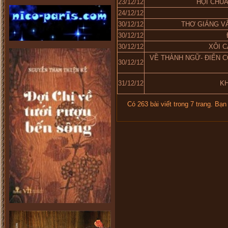
23/12/12
HỘI CHÙA
24/12/12
30/12/12
THƠ GIÁNG V
30/12/12
30/12/12
XÔI C
VỀ THÀNH NGỮ- ĐIỂN C
30/12/12
31/12/12
K
Có 263 bài viết trong 7 trang. Bạ