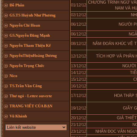
CHƯƠNG TRÌNH NGỮ VĂ
Đỗ Phấn
01/12/12
NAM VÀ HƯ
02/12/12
NH
GS.TS Huỳnh Như Phương
06/12/12
NGƯỜI P
Nguyễn Chí Hoan
06/12/12
NGẬ
GS.Nguyễn Đăng Mạnh
08/12/12
NĂM ĐOẢN KHÚC VỀ 
Nguyễn Tham Thiện Kế
NguyễnThiệnHoàng Dương
12/12/12
TÍCH HỢP VÀ PHÂN 
Nguyễn Trọng Chức
13/12/12
NGƯỜI 
14/12/12
TI
Nico
15/12/12
C
TS.Trần Văn Công
16/12/12
17/12/12
HOA THẮP 
Thư ngỏ - Lettre ouverte
TRANG VIẾT CỦA BẠN
19/12/12
GIẤY 
Vũ Khánh
20/12/12
GIẢ THIẾ
21/12/12
N
23/12/12
NHÂN ĐỌC VĂN NGUY