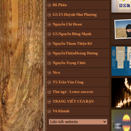
Đỗ Phấn
GS.TS Huỳnh Như Phương
Nguyễn Chí Hoan
GS.Nguyễn Đăng Mạnh
Nguyễn Tham Thiện Kế
NguyễnThiệnHoàng Dương
Nguyễn Trọng Chức
Nico
TS.Trần Văn Công
Thư ngỏ - Lettre ouverte
TRANG VIẾT CỦA BẠN
Vũ Khánh