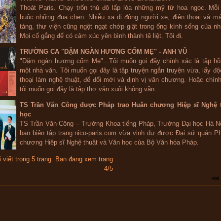
Thoát Paris. Chạy trốn thủ đô lấp lóa những mỹ từ hoa ngọc. Mỗi
buộc những đua chen. Nhiễu xạ di động người xe, điện thoại và m
tàng, thư viện cũng ngột ngạt chớp giật trong ống kính sống của nh
Mọi cố gắng để có cảm xúc yên bình thành tê liệt. Tôi đi.
TRƯỜNG CA "DẶM NGÀN HƯƠNG CỐM MẸ" - ANH VŨ
"Dặm ngàn hương cốm Mẹ"...Tôi muốn gọi đây chính xác là tập hồi
một nhà văn. Tôi muốn gọi đây là tập truyện ngắn truyện vừa, lấy độc
thoại làm nghệ thuật, để đổi mới và định vị văn chương. Hoặc chín
tôi muốn gọi đây là tập thơ văn xuôi không vần...
TS Trần Văn Công được Pháp trao Huân chương Hiệp sĩ Nghệ t
học
TS Trần Văn Công – Trưởng Khoa tiếng Pháp, Trường Đại học Hà Nộ
ban biên tập trang nico-paris.com vừa vinh dự được Đại sứ quán P
chương Hiệp sĩ Nghệ thuật và Văn học của Bộ Văn hóa Pháp.
i viết trong 5 trang. Bạn đang xem trang
4/5