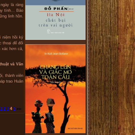
 ngày là ràng
áy tính… Bảo
ững linh hồn.
 niệm hồi ký
 thoại để đối
h xác hơn cả,
huật và Văn
i, thành viên
háp trao Huân
1
2
3
4
5