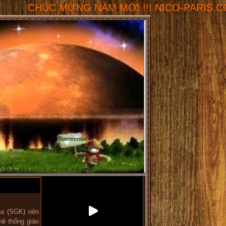
HÚC MỪNG NĂM MỚI !!! NICO-PARIS.COM - Không gi
oa (SGK) nên
hệ thống giáo