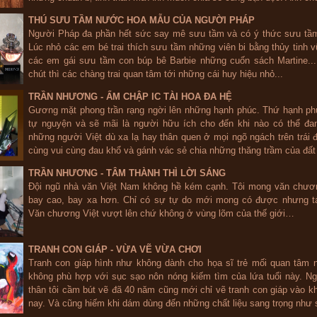
THÚ SƯU TẦM NƯỚC HOA MẪU CỦA NGƯỜI PHÁP
Người Pháp đa phần hết sức say mê sưu tầm và có ý thức sưu tầm
Lúc nhỏ các em bé trai thích sưu tầm những viên bi bằng thủy tinh v
các em gái sưu tầm con búp bê Barbie những cuốn sách Martine...
chút thì các chàng trai quan tâm tới những cái huy hiệu nhỏ...
TRẦN NHƯƠNG - ẨM CHẬP IC TÀI HOA ĐA HỆ
Gương mặt phong trần rạng ngời lên những hạnh phúc. Thứ hạnh ph
tự nguyện và sẽ mãi là người hữu ích cho đến khi nào có thể đa
những người Việt dù xa lạ hay thân quen ở mọi ngõ ngách trên trái 
cùng vui cùng đau khổ và gánh vác sẻ chia những thăng trầm của đất
TRẦN NHƯƠNG - TÂM THÀNH THÌ LỜI SÁNG
Đội ngũ nhà văn Việt Nam không hề kém cạnh. Tôi mong văn chươ
bay cao, bay xa hơn. Chỉ có sự tự do mới mong có được nhưng t
Văn chương Việt vượt lên chứ không ở vùng lõm của thế giới…
TRANH CON GIÁP - VỪA VẼ VỪA CHƠI
Tranh con giáp hình như không dành cho họa sĩ trẻ mối quan tâm 
không phù hợp với sục sạo nôn nóng kiếm tìm của lứa tuổi này. N
thân tôi cầm bút vẽ đã 40 năm cũng mới chỉ vẽ tranh con giáp vào 
nay. Và cũng hiếm khi dám dùng đến những chất liệu sang trọng như 