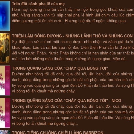
Trên đôi cánh pha lê của mẹ
Hôm nay, dường như tôi vẫn thấy mẹ ngồi trong góc khuất của căn
nhỏ. Vầng sáng xanh từ nắp chai pha lê hình đôi chim câu lúc chì
điểm gương mặt ẩn nét cười. Hương huệ rầu rĩ ngậm không gian.
TRIỂN LÃM ĐÔNG DƯƠNG - NHỮNG LÃNH THỔ VÀ NHỮNG CON
Sự thật lịch sử chỉ có một nhưng được nhìn nhận và đánh giá dưới
khác nhau. Lâu và rất lâu sau nỗi đau Điện Biên Phủ vẫn là điều khôn
đối với người Pháp. Nước Pháp không chỉ là nạn nhân của sự thất b
mà còn bởi những mâu thuẫn trong đường lối ngoại giao. Mặc dù...
TRONG QUẦNG SÁNG CỦA "CHẢY QUA BÓNG TỐI"
Dường như bóng tối đã chảy qua đời tôi, đời bạn, đời của những 
danh, dùng dằng trong những góc khuất số phận của tạo hóa mà ch
hy vọng vào quầng sáng từ ngọn đèn Đỗ Phấn đã thắp lên. Và sông 
vì bóng tối ẩn khuất mà ngừng chảy.
TRONG QUẦNG SÁNG CỦA "CHẢY QUA BÓNG TỐI" - NICO
Dường như bóng tối đã chảy qua đời tôi, đời bạn, đời của những 
danh, dùng dằng trong những góc khuất số phận của tạo hóa mà ch
hy vọng vào quầng sáng từ ngọn đèn Đỗ Phấn đã thắp lên. Và sông 
vì bóng tối ẩn khuất mà ngừng chảy...
TRONG TIẾNG CHUÔNG CHIỀU LÀNG BARBIZON