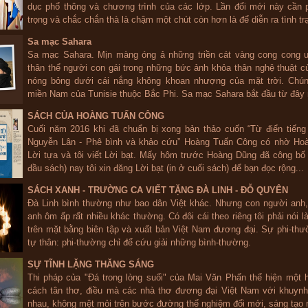
dục phổ thông và chương trình của các lớp. Lần đổi mới này cần 
trọng và chắc chắn thà là chậm một chút còn hơn là để diễn ra tình trạ
Sa mạc Sahara
Sa mạc Sahara. Mịn màng óng ả những triền cát vàng cong cong 
thân thể người con gái trong những bức ảnh khỏa thân nghệ thuật c
nóng bỏng dưới cái nắng không khoan nhượng của mặt trời. Chún
miền Nam của Tunisie thuộc Bắc Phi. Sa mạc Sahara bắt đầu từ đây 
SÁCH CỦA HOÀNG TUẤN CÔNG
Cuối năm 2016 khi đã chuẩn bị xong bản thảo cuốn “Từ điển tiếng
Nguyễn Lân - Phê bình và khảo cứu” Hoàng Tuấn Công có nhờ Hoà
Lời tựa và tôi viết Lời bạt. Mấy hôm trước Hoàng Dũng đã công bố 
đầu sách) nay tôi xin đăng Lời bạt (in ở cuối sách) để bạn đọc rộng...
SÁCH XANH - TRƯỜNG CA VIẾT TẶNG ĐÀ LINH - ĐỖ QUYÊN
Đà Linh bình thường như bao dân Việt khác. Nhưng con người anh
anh ôm ấp rất nhiều khác thường. Có đôi cái theo riêng tôi phải nói l
trên mặt bằng biên tập và xuất bản Việt Nam đương đại. Sự phi-th
tự thân: phi-thường chỉ để cứu giải những bình-thường.
SỰ TĨNH LẶNG THĂNG SÁNG
Thi pháp của "Đá trong lòng suối" của Mai Văn Phấn thể hiện một 
cách tân thơ, điều mà các nhà thơ đương đại Việt Nam với khuyn
nhau, không mệt mỏi trên bước đường thể nghiệm đổi mới, sáng tạo n