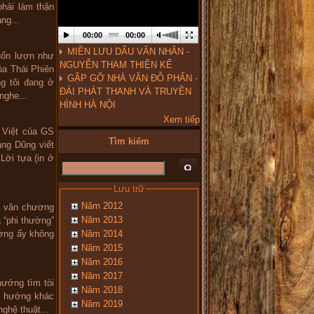
phải làm thận
ng...
00:00
00:00
MIỀN LƯU DẤU VĂN NHÂN -
uốn lượn như
NGUYỄN THAM THIỆN KẾ
ủa Thái Phiên
GẶP GỠ NHÀ VĂN ĐỖ PHẤN -
g tôi đang ở
ĐÀI PHÁT THANH VÀ TRUYỀN
nghe...
HÌNH HÀ NỘI
Xem tiếp
 Việt của GS
Tìm kiếm
ng Dũng viết
Lời tựa (in ở
Lưu trữ
Năm 2012
, văn chương
Năm 2013
à “phi thường”
Năm 2014
ường ấy không
Năm 2015
Năm 2016
Năm 2017
hướng tìm tòi
Năm 2018
h hướng khác
Năm 2019
ghệ thuật...