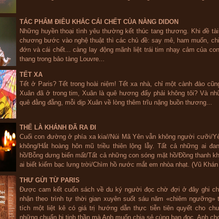
TÁC PHẨM ĐIÊU KHẮC CÁI CHẾT CỦA NÀNG DIDON
Những huyền thoại tình yêu thường kết thúc tang thương. Khi đề tài
chương bước vào nghệ thuật thì các chủ đề: say mê, ham muốn, ch
đớn và cái chết... càng lay động mãnh liệt trái tim nhạy cảm của co
thang trong bảo tàng Louvre...
TẾT XA
Tết ở Paris? Tết trong hoài niệm! Tết xa nhà, chỉ một cành đào cũn
Xuân đã ở trong tim, Xuân là quê hương đấy phải không tôi? Và n
quê đằng đẵng, mỗi dịp Xuân về lòng thêm trĩu nặng buồn thương...
THẾ LÀ KHÁNH ĐÃ RA ĐI
Cuối con đường ở phía xa kia//Núi Mã Yên vẫn không người cưỡi/Y
không/Hắt hoàng hôn mũ triều thiên lộng lẫy. Tất cả những ai đa
hồ/Bỗng dưng biến mất/Tất cả những con sóng mặt hồ/Đồng thanh k
ai biết kiếm bạc lưng trời/Chìm hồ nước mắt em nhòa nhạt. (Vũ Khán 
THƯ GỬI TỪ PARIS
Được cam kết cuốn sách về du ký người đọc chờ đợi ở đây ghi c
nhận theo trình tự thời gian xuyên suốt sáu năm «chiêm ngưỡng» t
tích một liệt kê có giá trị hướng dẫn thực tiễn tiên quyết cho ch
những chuẩn bị tinh thần mà Anh muốn chia sẻ cùng bạn đọc. Anh cho