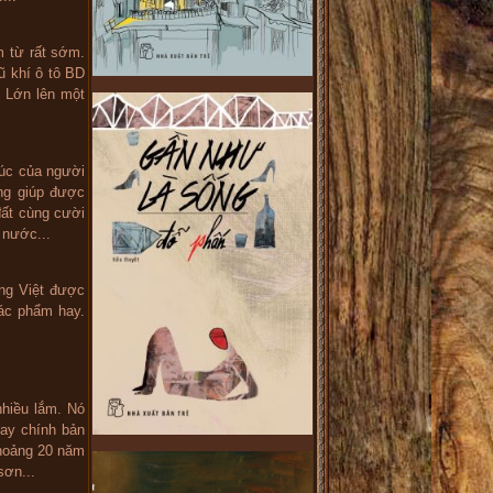
 từ rất sớm.
ũ khí ô tô BD
 Lớn lên một
úc của người
ng giúp được
đất cùng cười
 nước...
ng Việt được
ác phẩm hay.
nhiều lắm. Nó
gay chính bản
khoảng 20 năm
sơn...