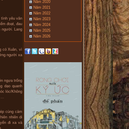
Năm 2020
Năm 2021
Năm 2022
 tình yêu văn
Năm 2023
iếm đoạt, đau
Năm 2024
n người. Lang
Năm 2025
Năm 2026
g có Xuân, vì
hững người xa
ên ngựa trống
ng dạo quanh
hóc lóc/Không
...
hép cùng cảm
hiên nhiên di
uyến đi xa và
...