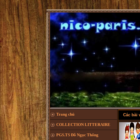
Trang chủ
Các bài v
COLLECTION LITTERAIRE
PGS.TS Đỗ Ngọc Thống