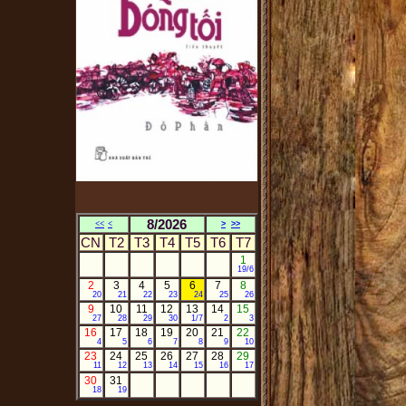
8/2026
<<
<
>
>>
CN
T2
T3
T4
T5
T6
T7
1
19/6
2
3
4
5
6
7
8
20
21
22
23
24
25
26
9
10
11
12
13
14
15
27
28
29
30
1/7
2
3
16
17
18
19
20
21
22
4
5
6
7
8
9
10
23
24
25
26
27
28
29
11
12
13
14
15
16
17
30
31
18
19