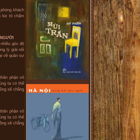
 phòng khách
m lúc tỏ chấm
 NGƯỜI
 nhiều góc độ
g lý giải nổi
ại về quân sự
thân phận vô
úng ta có thể
Hồng sẽ chẳng
thân phận vô
úng ta có thể
Hồng sẽ chẳng